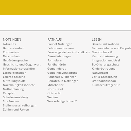
NOTZINGEN
RATHAUS
LEBEN
Aktuelles
Bauhof Notzingen
Bauen und Wohnen
Barrierefreiheit
Behördenadressen
Gemeindehalle und Bürger
Coronavirus
Beratungsstellen im Landkreis
Grundschule &
Datenschutz
Dienstleistungen
Kernzeitbetreuung
Gebärdensprache
Formulare
Integration und Asyl
Geschichte und Gegenwart
Fundbehörde
Bevölkerungsschutz
Informationsbroschüre
Gemeinderat
Kinderbetreuung
Lärmaktionsplan
Gemeindeverwaltung
Nahverkehr
Leichte Sprache
Haushalt & Finanzen
Ver- & Entsorgung
Mitteilungsblatt
Heiraten in Notzingen
Breitbandausbau
Nachhaltigkeitsbericht
Mitarbeiter
Klimaschutzagentur
Notfallplanung
Notruftafel
Ortsplan
Ortsrecht
Schadensmeldung
Wahlen
Straßenbau
Was erledige ich wo?
Stellenausschreibungen
Zahlen und Fakten