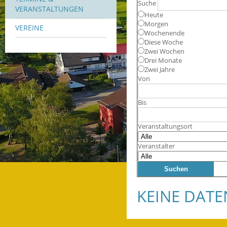
Suche
VERANSTALTUNGEN
Heute
Morgen
VEREINE
Wochenende
Diese Woche
Zwei Wochen
Drei Monate
Zwei Jahre
Von
Bis
Veranstaltungsort
Veranstalter
KEINE DAT