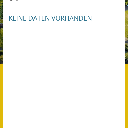
Datenschutz
KEINE DATEN VORHANDEN
Datenschutz im
Steueramt
Gebärdensprache
Geschichte und
Gegenwart
Was die Alten noch
wussten!
Wagner-Werkstatt
Informationsbroschüre
Lärmaktionsplan