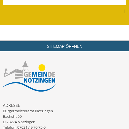
Leichte Sprache
|
Infos in Leichter Sprache
Mitteilungsblatt
Nachhaltigkeitsbericht
SITEMAP ÖFFNEN
Notfallplanung
Ortsplan
Schadensmeldung
Straßenbau
Landesstraße
ADRESSE
Bürgermeisteramt Notzingen
Kreisstraße
Bachstr. 50
D-73274 Notzingen
Umleitungsplan
Telefon: 07021 / 9 70 75-0