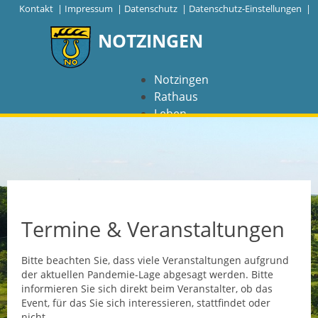
|
Kontakt
|
Impressum
|
Datenschutz
|
Datenschutz-Einstellungen |
NOTZINGEN
Notzingen
Rathaus
Leben
Freizeit
Wirtschaft
NAVIGATION
Notzingen
Termine & Veranstaltungen
Aktuelles
Bitte beachten Sie, dass viele Veranstaltungen aufgrund
der aktuellen Pandemie-Lage abgesagt werden. Bitte
Barrierefreiheit
informieren Sie sich direkt beim Veranstalter, ob das
Event, für das Sie sich interessieren, stattfindet oder
Coronavirus
nicht.