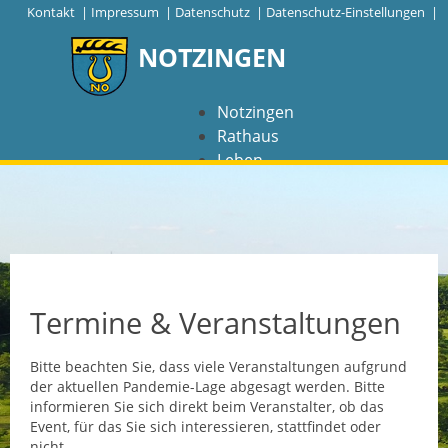
|
Kontakt
|
Impressum
|
Datenschutz
|
Datenschutz-Einstellungen |
NOTZINGEN
Notzingen
Rathaus
Leben
Freizeit
Wirtschaft
NAVIGATION
Notzingen
Termine & Veranstaltungen
Aktuelles
Bitte beachten Sie, dass viele Veranstaltungen aufgrund
der aktuellen Pandemie-Lage abgesagt werden. Bitte
Barrierefreiheit
informieren Sie sich direkt beim Veranstalter, ob das
Event, für das Sie sich interessieren, stattfindet oder
Coronavirus
nicht.