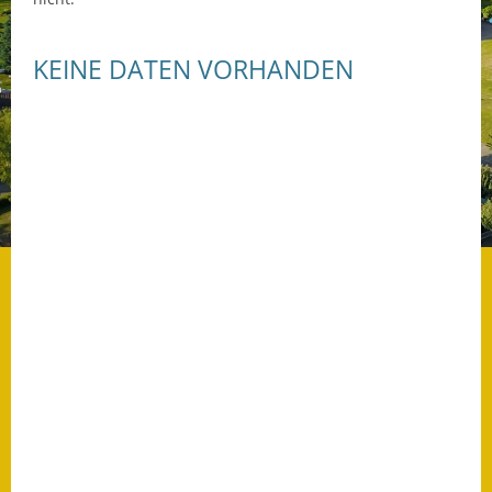
Datenschutz
KEINE DATEN VORHANDEN
Datenschutz im
Steueramt
Gebärdensprache
Geschichte und
Gegenwart
Was die Alten noch
wussten!
Wagner-Werkstatt
Informationsbroschüre
Lärmaktionsplan