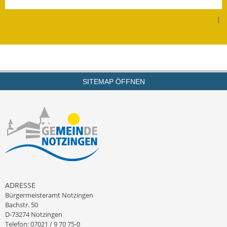
Leichte Sprache
|
Infos in Leichter Sprache
Mitteilungsblatt
Nachhaltigkeitsbericht
SITEMAP ÖFFNEN
Notfallplanung
Ortsplan
Schadensmeldung
Straßenbau
Landesstraße
ADRESSE
Bürgermeisteramt Notzingen
Kreisstraße
Bachstr. 50
D-73274 Notzingen
Umleitungsplan
Telefon: 07021 / 9 70 75-0