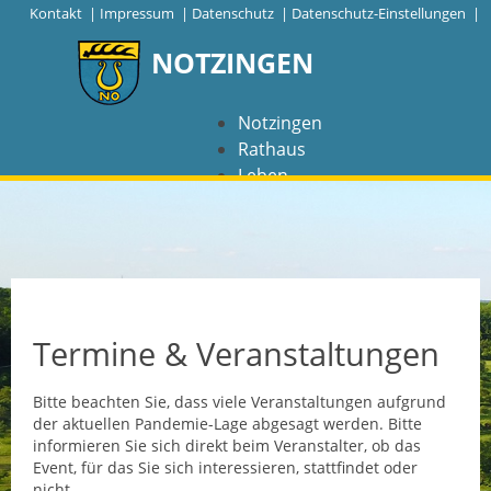
|
Kontakt
|
Impressum
|
Datenschutz
|
Datenschutz-Einstellungen |
NOTZINGEN
Notzingen
Rathaus
Leben
Freizeit
Wirtschaft
NAVIGATION
Notzingen
Termine & Veranstaltungen
Aktuelles
Bitte beachten Sie, dass viele Veranstaltungen aufgrund
der aktuellen Pandemie-Lage abgesagt werden. Bitte
Barrierefreiheit
informieren Sie sich direkt beim Veranstalter, ob das
Event, für das Sie sich interessieren, stattfindet oder
Coronavirus
nicht.