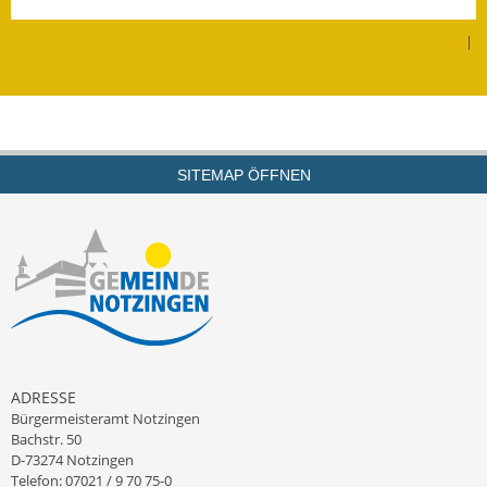
Leichte Sprache
|
Infos in Leichter Sprache
Mitteilungsblatt
Nachhaltigkeitsbericht
SITEMAP ÖFFNEN
Notfallplanung
Ortsplan
Schadensmeldung
Straßenbau
Landesstraße
ADRESSE
Bürgermeisteramt Notzingen
Kreisstraße
Bachstr. 50
D-73274 Notzingen
Umleitungsplan
Telefon: 07021 / 9 70 75-0