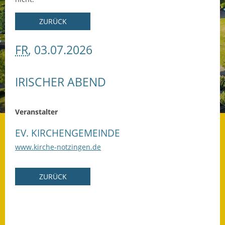
Datenschutz
ZURÜCK
Datenschutz im
FR
, 03.07.2026
Steueramt
Gebärdensprache
IRISCHER ABEND
Geschichte und
Gegenwart
Veranstalter
Was die Alten noch
EV. KIRCHENGEMEINDE
wussten!
www.kirche-notzingen.de
Wagner-Werkstatt
ZURÜCK
Informationsbroschüre
Lärmaktionsplan