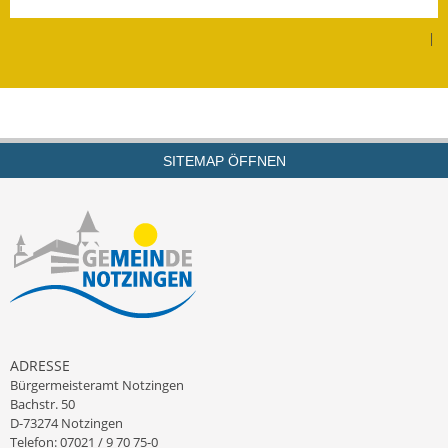
Leichte Sprache
|
Infos in Leichter Sprache
Mitteilungsblatt
Nachhaltigkeitsbericht
SITEMAP ÖFFNEN
Notfallplanung
Ortsplan
Schadensmeldung
Straßenbau
Landesstraße
ADRESSE
Bürgermeisteramt Notzingen
Kreisstraße
Bachstr. 50
D-73274 Notzingen
Umleitungsplan
Telefon: 07021 / 9 70 75-0