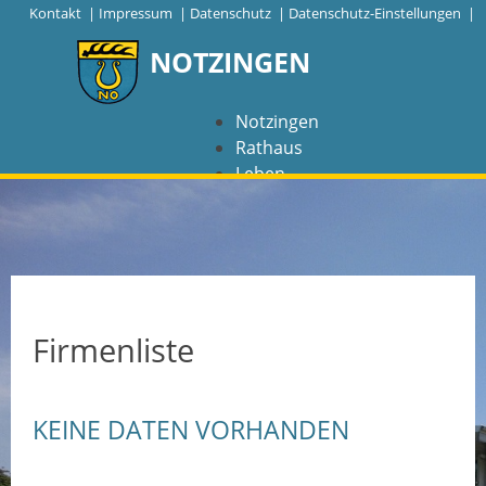
|
Kontakt
|
Impressum
|
Datenschutz
|
Datenschutz-Einstellungen |
NOTZINGEN
Notzingen
Rathaus
Leben
Freizeit
Wirtschaft
NAVIGATION
Notzingen
Firmenliste
Aktuelles
KEINE DATEN VORHANDEN
Barrierefreiheit
Coronavirus