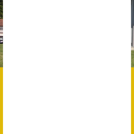
Datenschutz
Datenschutz im
Steueramt
Gebärdensprache
Geschichte und
Gegenwart
Was die Alten noch
wussten!
Wagner-Werkstatt
Informationsbroschüre
Lärmaktionsplan