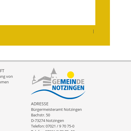
Infos in Leichter Sprache
Mitteilungsblatt
|
Nachhaltigkeitsbericht
Notfallplanung
Ortsplan
FT
Schadensmeldung
ung von
hmen
Straßenbau
Landesstraße
ADRESSE
Bürgermeisteramt Notzingen
Kreisstraße
Bachstr. 50
D-73274 Notzingen
Umleitungsplan
Telefon: 07021 / 9 70 75-0