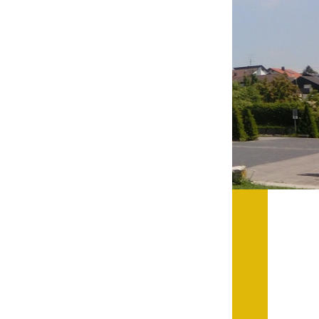
Datenschutz
Datenschutz im
Steueramt
Gebärdensprache
Geschichte und
Gegenwart
Was die Alten noch
wussten!
Wagner-Werkstatt
Informationsbroschüre
Lärmaktionsplan
Leichte Sprache