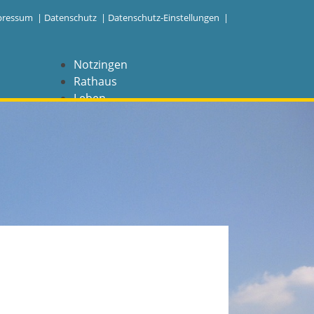
pressum
|
Datenschutz
|
Datenschutz-Einstellungen |
Notzingen
Rathaus
Leben
Freizeit
Wirtschaft
NAVIGATION
Notzingen
Aktuelles
Barrierefreiheit
Coronavirus