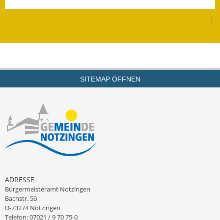
Leichte Sprache
|
Infos in Leichter Sprache
Mitteilungsblatt
Nachhaltigkeitsbericht
SITEMAP ÖFFNEN
Notfallplanung
Ortsplan
Schadensmeldung
Straßenbau
Landesstraße
ADRESSE
Bürgermeisteramt Notzingen
Kreisstraße
Bachstr. 50
D-73274 Notzingen
Umleitungsplan
Telefon: 07021 / 9 70 75-0