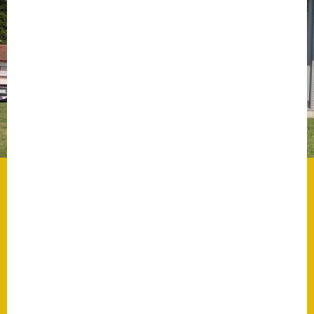
Datenschutz
Datenschutz im
Steueramt
Gebärdensprache
Geschichte und
Gegenwart
Was die Alten noch
wussten!
Wagner-Werkstatt
Informationsbroschüre
Lärmaktionsplan