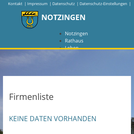
|
Kontakt
|
Impressum
|
Datenschutz
|
Datenschutz-Einstellungen |
NOTZINGEN
Notzingen
Rathaus
Leben
Freizeit
Wirtschaft
NAVIGATION
Notzingen
Firmenliste
Aktuelles
KEINE DATEN VORHANDEN
Barrierefreiheit
Coronavirus