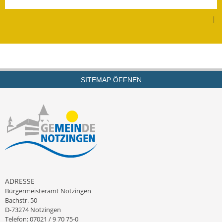
Leichte Sprache
|
Infos in Leichter Sprache
Mitteilungsblatt
Nachhaltigkeitsbericht
SITEMAP ÖFFNEN
Notfallplanung
Ortsplan
Schadensmeldung
Straßenbau
Landesstraße
ADRESSE
Bürgermeisteramt Notzingen
Kreisstraße
Bachstr. 50
D-73274 Notzingen
Umleitungsplan
Telefon: 07021 / 9 70 75-0