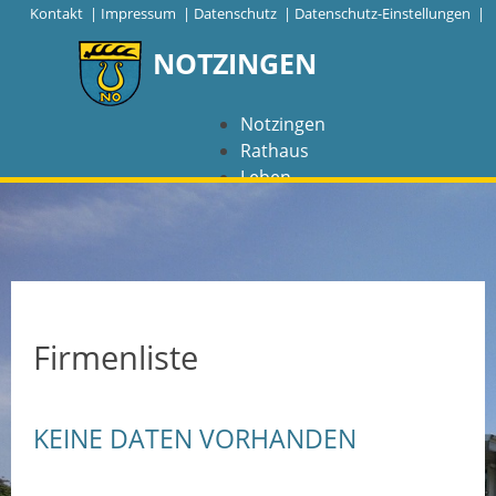
|
Kontakt
|
Impressum
|
Datenschutz
|
Datenschutz-Einstellungen |
NOTZINGEN
Notzingen
Rathaus
Leben
Freizeit
Wirtschaft
NAVIGATION
Notzingen
Firmenliste
Aktuelles
KEINE DATEN VORHANDEN
Barrierefreiheit
Coronavirus