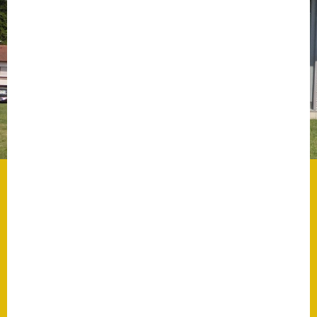
Datenschutz
Datenschutz im
Steueramt
Gebärdensprache
Geschichte und
Gegenwart
Was die Alten noch
wussten!
Wagner-Werkstatt
Informationsbroschüre
Lärmaktionsplan