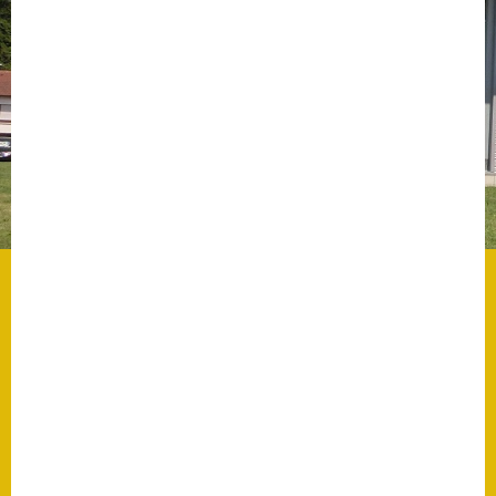
Datenschutz
Datenschutz im
Steueramt
Gebärdensprache
Geschichte und
Gegenwart
Was die Alten noch
wussten!
Wagner-Werkstatt
Informationsbroschüre
Lärmaktionsplan