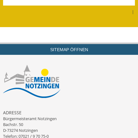
Leichte Sprache
|
Infos in Leichter Sprache
Mitteilungsblatt
Nachhaltigkeitsbericht
SITEMAP ÖFFNEN
Notfallplanung
Ortsplan
Schadensmeldung
Straßenbau
Landesstraße
ADRESSE
Bürgermeisteramt Notzingen
Kreisstraße
Bachstr. 50
D-73274 Notzingen
Umleitungsplan
Telefon: 07021 / 9 70 75-0