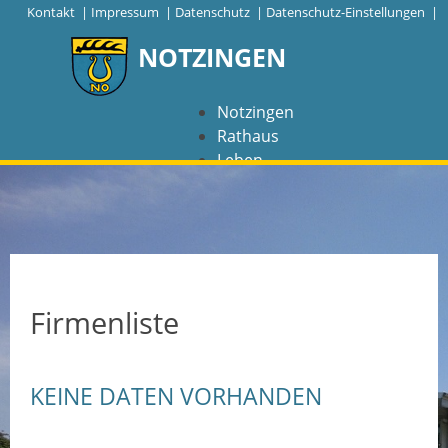
|
Kontakt
|
Impressum
|
Datenschutz
|
Datenschutz-Einstellungen |
NOTZINGEN
Notzingen
Rathaus
Leben
Freizeit
Wirtschaft
NAVIGATION
Notzingen
Firmenliste
Aktuelles
KEINE DATEN VORHANDEN
Barrierefreiheit
Coronavirus