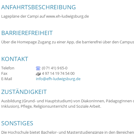
ANFAHRTSBESCHREIBUNG
Lagepläne der Campi auf www.eh-ludwigsburg.de
BARRIEREFREIHEIT
Über die Homepage Zugang zu einer App, die barrierefrei über den Campus
KONTAKT
Telefon
(0
71
41) 9
65-0
Fax
4
97
14
19
74
54
00
E-Mail
info@efh-ludwigsburg.de
ZUSTÄNDIGKEIT
Ausbildung (Grund- und Hauptstudium) von DiakonInnen, PädagogInnen di
Inklusion), Pflege, Religionsunterricht und Soziale Arbeit.
SONSTIGES
Die Hochschule bietet Bachelor- und Masterstudiengänge in den Bereichen 