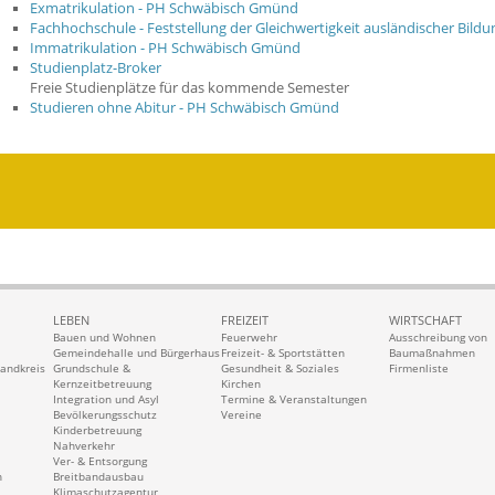
Exmatrikulation - PH Schwäbisch Gmünd
Fachhochschule - Feststellung der Gleichwertigkeit ausländischer Bild
Immatrikulation - PH Schwäbisch Gmünd
Studienplatz-Broker
Freie Studienplätze für das kommende Semester
Studieren ohne Abitur - PH Schwäbisch Gmünd
LEBEN
FREIZEIT
WIRTSCHAFT
Bauen und Wohnen
Feuerwehr
Ausschreibung von
Gemeindehalle und Bürgerhaus
Freizeit- & Sportstätten
Baumaßnahmen
Landkreis
Grundschule &
Gesundheit & Soziales
Firmenliste
Kernzeitbetreuung
Kirchen
Integration und Asyl
Termine & Veranstaltungen
Bevölkerungsschutz
Vereine
Kinderbetreuung
Nahverkehr
Ver- & Entsorgung
n
Breitbandausbau
Klimaschutzagentur