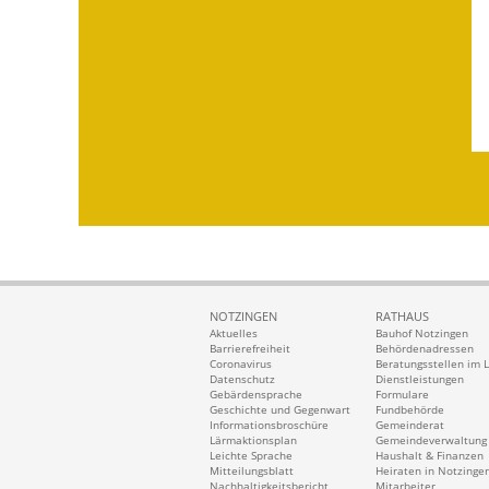
NOTZINGEN
RATHAUS
Aktuelles
Bauhof Notzingen
Barrierefreiheit
Behördenadressen
Coronavirus
Beratungsstellen im 
Datenschutz
Dienstleistungen
Gebärdensprache
Formulare
Geschichte und Gegenwart
Fundbehörde
Informationsbroschüre
Gemeinderat
Lärmaktionsplan
Gemeindeverwaltung
Leichte Sprache
Haushalt & Finanzen
Mitteilungsblatt
Heiraten in Notzinge
Nachhaltigkeitsbericht
Mitarbeiter