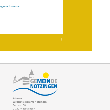
ungsnachweise
|
Adresse
Bürgermeisteramt Notzingen
Bachstr. 50
D-73274 Notzingen