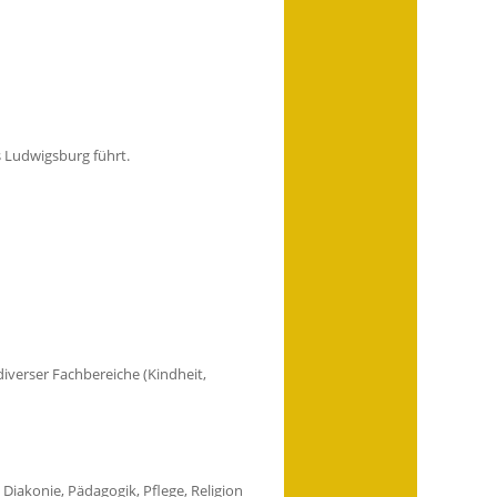
 Ludwigsburg führt.
verser Fachbereiche (Kindheit,
Diakonie, Pädagogik, Pflege, Religion