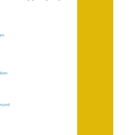
gen
iben
Gmünd