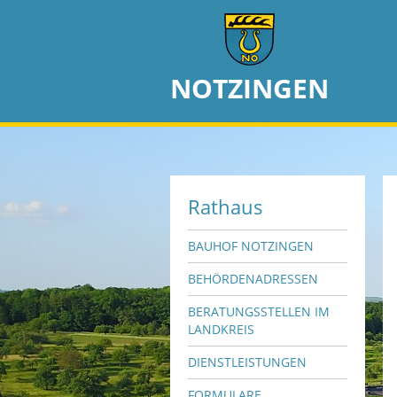
NOTZINGEN
Rathaus
BAUHOF NOTZINGEN
BEHÖRDENADRESSEN
BERATUNGSSTELLEN IM
LANDKREIS
DIENSTLEISTUNGEN
FORMULARE