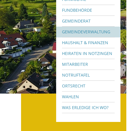
FUNDBEHÖRDE
GEMEINDERAT
GEMEINDEVERWALTUNG
HAUSHALT & FINANZEN
HEIRATEN IN NOTZINGEN
MITARBEITER
NOTRUFTAFEL
ORTSRECHT
WAHLEN
WAS ERLEDIGE ICH WO?