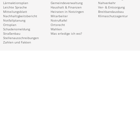
Lärmaktionsplan
Gemeindeverwaltung
Nahverkehr
Leichte Sprache
Haushalt & Finanzen
Ver- & Entsorgung
Mitteilungsblatt
Heiraten in Notzingen
Breitbandausbau
Nachhaltigkeitsbericht
Mitarbeiter
Klimaschutzagentur
Notfallplanung
Notruftafel
Ortsplan
Ortsrecht
Schadensmeldung
Wahlen
Straßenbau
Was erledige ich wo?
Stellenausschreibungen
Zahlen und Fakten