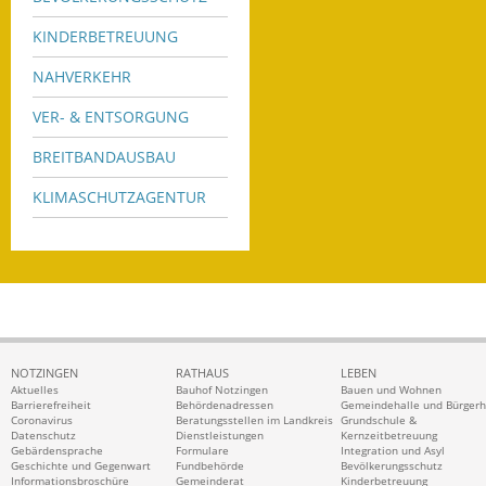
KINDERBETREUUNG
NAHVERKEHR
VER- & ENTSORGUNG
BREITBANDAUSBAU
KLIMASCHUTZAGENTUR
NOTZINGEN
RATHAUS
LEBEN
Aktuelles
Bauhof Notzingen
Bauen und Wohnen
Barrierefreiheit
Behördenadressen
Gemeindehalle und Bürger
Coronavirus
Beratungsstellen im Landkreis
Grundschule &
Datenschutz
Dienstleistungen
Kernzeitbetreuung
Gebärdensprache
Formulare
Integration und Asyl
Geschichte und Gegenwart
Fundbehörde
Bevölkerungsschutz
Informationsbroschüre
Gemeinderat
Kinderbetreuung