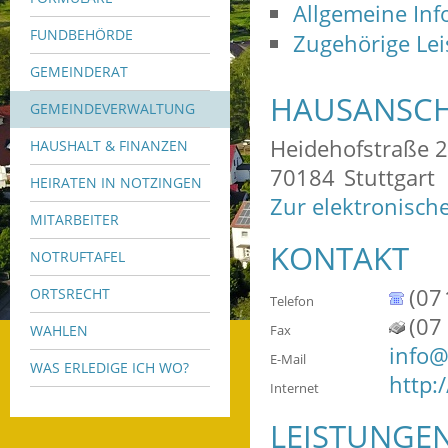
Allgemeine In
FUNDBEHÖRDE
Zugehörige Le
GEMEINDERAT
HAUSANSCH
GEMEINDEVERWALTUNG
Heidehofstraße 
HAUSHALT & FINANZEN
70184
Stuttgart
HEIRATEN IN NOTZINGEN
Zur elektronisch
MITARBEITER
KONTAKT
NOTRUFTAFEL
(07
ORTSRECHT
Telefon
(07
WAHLEN
Fax
info@
E-Mail
WAS ERLEDIGE ICH WO?
http:
Internet
LEISTUNGE