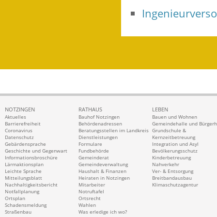
Ingenieurverso
NOTZINGEN
RATHAUS
LEBEN
Aktuelles
Bauhof Notzingen
Bauen und Wohnen
Barrierefreiheit
Behördenadressen
Gemeindehalle und Bürger
Coronavirus
Beratungsstellen im Landkreis
Grundschule &
Datenschutz
Dienstleistungen
Kernzeitbetreuung
Gebärdensprache
Formulare
Integration und Asyl
Geschichte und Gegenwart
Fundbehörde
Bevölkerungsschutz
Informationsbroschüre
Gemeinderat
Kinderbetreuung
Lärmaktionsplan
Gemeindeverwaltung
Nahverkehr
Leichte Sprache
Haushalt & Finanzen
Ver- & Entsorgung
Mitteilungsblatt
Heiraten in Notzingen
Breitbandausbau
Nachhaltigkeitsbericht
Mitarbeiter
Klimaschutzagentur
Notfallplanung
Notruftafel
Ortsplan
Ortsrecht
Schadensmeldung
Wahlen
Straßenbau
Was erledige ich wo?