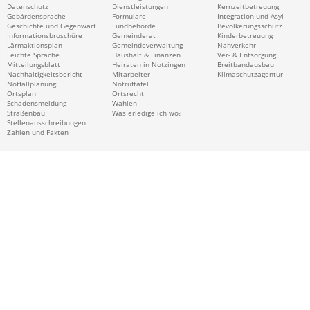
Datenschutz
Dienstleistungen
Kernzeitbetreuung
Gebärdensprache
Formulare
Integration und Asyl
Geschichte und Gegenwart
Fundbehörde
Bevölkerungsschutz
Informationsbroschüre
Gemeinderat
Kinderbetreuung
Lärmaktionsplan
Gemeindeverwaltung
Nahverkehr
Leichte Sprache
Haushalt & Finanzen
Ver- & Entsorgung
Mitteilungsblatt
Heiraten in Notzingen
Breitbandausbau
Nachhaltigkeitsbericht
Mitarbeiter
Klimaschutzagentur
Notfallplanung
Notruftafel
Ortsplan
Ortsrecht
Schadensmeldung
Wahlen
Straßenbau
Was erledige ich wo?
Stellenausschreibungen
Zahlen und Fakten