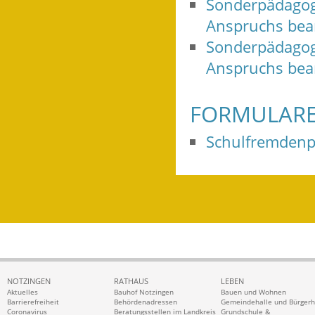
Sonderpädagog
Anspruchs bea
Sonderpädagogi
Anspruchs bea
FORMULARE
Schulfremdenp
NOTZINGEN
RATHAUS
LEBEN
Aktuelles
Bauhof Notzingen
Bauen und Wohnen
Barrierefreiheit
Behördenadressen
Gemeindehalle und Bürger
Coronavirus
Beratungsstellen im Landkreis
Grundschule &