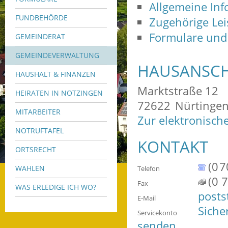
Allgemeine In
FUNDBEHÖRDE
Zugehörige Le
Formulare und
GEMEINDERAT
GEMEINDEVERWALTUNG
HAUSANSCH
HAUSHALT & FINANZEN
Marktstraße 12
HEIRATEN IN NOTZINGEN
72622
Nürtinge
MITARBEITER
Zur elektronisch
NOTRUFTAFEL
KONTAKT
ORTSRECHT
(0
7
WAHLEN
Telefon
(0
7
Fax
WAS ERLEDIGE ICH WO?
posts
E-Mail
Siche
Servicekonto
senden