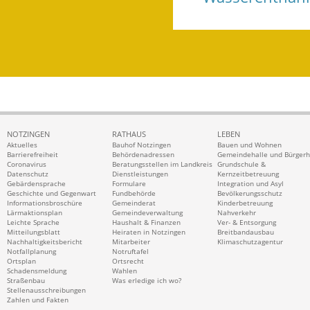
NOTZINGEN
RATHAUS
LEBEN
Aktuelles
Bauhof Notzingen
Bauen und Wohnen
Barrierefreiheit
Behördenadressen
Gemeindehalle und Bürger
Coronavirus
Beratungsstellen im Landkreis
Grundschule &
Datenschutz
Dienstleistungen
Kernzeitbetreuung
Gebärdensprache
Formulare
Integration und Asyl
Geschichte und Gegenwart
Fundbehörde
Bevölkerungsschutz
Informationsbroschüre
Gemeinderat
Kinderbetreuung
Lärmaktionsplan
Gemeindeverwaltung
Nahverkehr
Leichte Sprache
Haushalt & Finanzen
Ver- & Entsorgung
Mitteilungsblatt
Heiraten in Notzingen
Breitbandausbau
Nachhaltigkeitsbericht
Mitarbeiter
Klimaschutzagentur
Notfallplanung
Notruftafel
Ortsplan
Ortsrecht
Schadensmeldung
Wahlen
Straßenbau
Was erledige ich wo?
Stellenausschreibungen
Zahlen und Fakten