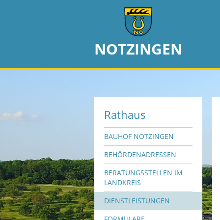
NOTZINGEN
Rathaus
BAUHOF NOTZINGEN
BEHÖRDENADRESSEN
BERATUNGSSTELLEN IM
LANDKREIS
DIENSTLEISTUNGEN
FORMULARE