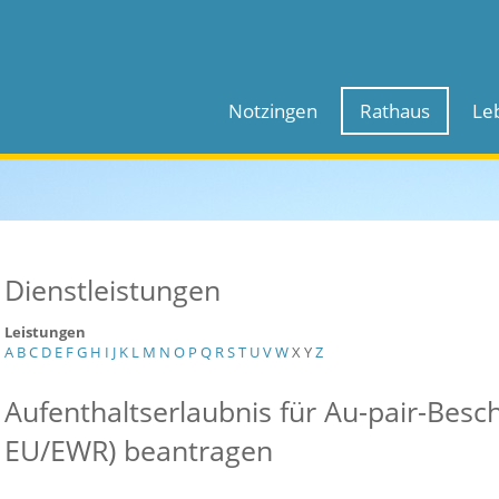
Notzingen
Rathaus
Le
Dienstleistungen
Leistungen
A
B
C
D
E
F
G
H
I
J
K
L
M
N
O
P
Q
R
S
T
U
V
W
X
Y
Z
Aufenthaltserlaubnis für Au-pair-Besch
EU/EWR) beantragen