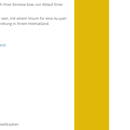
 Ihrer Einreise bzw. vor Ablauf Ihres
 sein, mit einem Visum für eine Au-pair-
tretung in Ihrem Heimatland.
and
liedstaaten