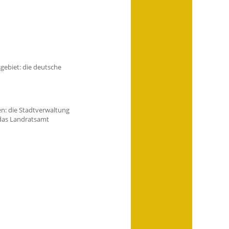
sgebiet: die deutsche
en: die Stadtverwaltung
 das Landratsamt