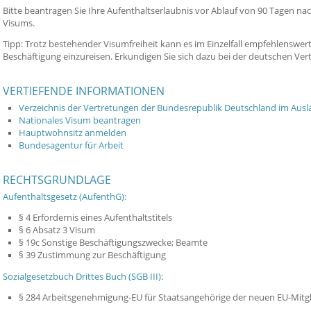
Bitte beantragen Sie Ihre Aufenthaltserlaubnis vor Ablauf von 90 Tagen nach
Visums.
Tipp: Trotz bestehender Visumfreiheit kann es im Einzelfall empfehlenswert
Beschäftigung einzureisen. Erkundigen Sie sich dazu bei der deutschen Ver
VERTIEFENDE INFORMATIONEN
Verzeichnis der Vertretungen der Bundesrepublik Deutschland im Ausl
Nationales Visum beantragen
Hauptwohnsitz anmelden
Bundesagentur für Arbeit
RECHTSGRUNDLAGE
Aufenthaltsgesetz (AufenthG):
§ 4 Erfordernis eines Aufenthaltstitels
§ 6 Absatz 3 Visum
§ 19c Sonstige Beschäftigungszwecke; Beamte
§ 39 Zustimmung zur Beschäftigung
Sozialgesetzbuch Drittes Buch (SGB III)
:
§ 284 Arbeitsgenehmigung-EU für Staatsangehörige der neuen EU-Mitg