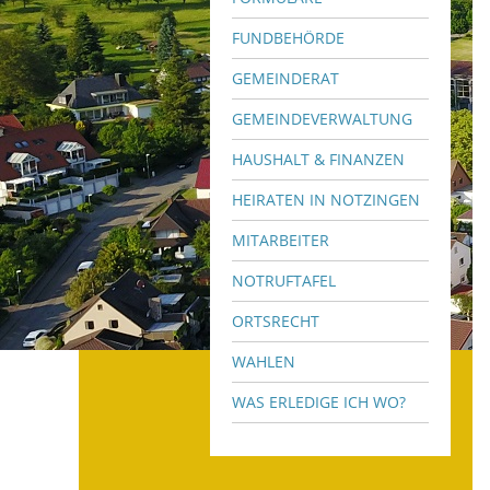
FUNDBEHÖRDE
GEMEINDERAT
GEMEINDEVERWALTUNG
HAUSHALT & FINANZEN
HEIRATEN IN NOTZINGEN
MITARBEITER
NOTRUFTAFEL
ORTSRECHT
WAHLEN
WAS ERLEDIGE ICH WO?