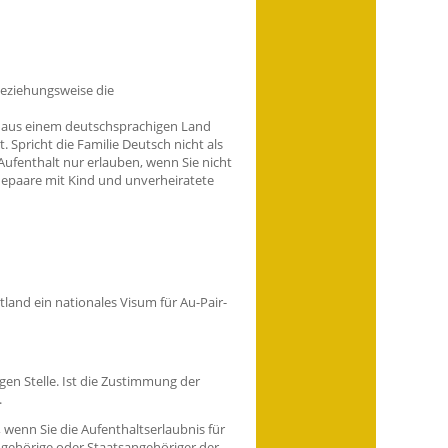
beziehungsweise die
h aus einem deutschsprachigen Land
 Spricht die Familie Deutsch nicht als
 Aufenthalt nur erlauben, wenn Sie nicht
hepaare mit Kind und unverheiratete
land ein nationales Visum für Au-Pair-
gen Stelle.
Ist die Zustimmung der
.
n, wenn Sie die Aufenthaltserlaubnis für
angehörige oder Staatsangehöriger der