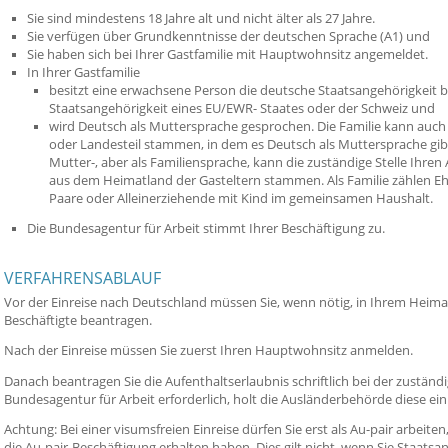
Sie sind mindestens 18 Jahre alt und nicht älter als 27 Jahre.
Sie verfügen über Grundkenntnisse der deutschen Sprache (A1) und
Sie haben sich bei Ihrer Gastfamilie mit Hauptwohnsitz angemeldet.
In Ihrer Gastfamilie
besitzt eine erwachsene Person die deutsche Staatsangehörigkeit 
Staatsangehörigkeit eines EU/EWR- Staates oder der Schweiz und
wird Deutsch als Muttersprache gesprochen. Die Familie kann auc
oder Landesteil stammen, in dem es Deutsch als Muttersprache gibt.
Mutter-, aber als Familiensprache, kann die zuständige Stelle Ihren
aus dem Heimatland der Gasteltern stammen. Als Familie zählen E
Paare oder Alleinerziehende mit Kind im gemeinsamen Haushalt.
Die Bundesagentur für Arbeit stimmt Ihrer Beschäftigung zu.
VERFAHRENSABLAUF
Vor der Einreise nach Deutschland müssen Sie, wenn nötig, in Ihrem Heimat
Beschäftigte beantragen.
Nach der Einreise müssen Sie zuerst Ihren Hauptwohnsitz anmelden.
Danach beantragen Sie die Aufenthaltserlaubnis schriftlich bei der zuständi
Bundesagentur für Arbeit erforderlich, holt die Ausländerbehörde diese ein
Achtung: Bei einer visumsfreien Einreise dürfen Sie erst als Au-pair arbeite
die Au-pair-Beschäftigung erhalten haben. Dies gilt nicht, wenn Sie Staats