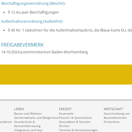
Beschäftigungsverordnung (BeschV)
:
§ 12 Au-pair-Beschäftigungen
Aufenthaltsverordnung (AufenthV)
:
§ 45 Nr. 1 Gebühren für die Aufenthaltserlaubnis, die Blaue Karte EU, di
FREIGABEVERMERK
14.10.2024 Justizministerium Baden-Württemberg
LEBEN
FREIZEIT
WIRTSCHAFT
Bauen und Wohnen
Feuerwehr
Ausschreibung von
Gemeindehalle und Bürgerhaus
Freizeit- & Sportstätten
Baumaßnahmen
Landkreis
Grundschule &
Gesundheit & Soziales
Firmenliste
Kernzeitbetreuung
Kirchen
Integration und Asyl
Termine & Veranstaltungen