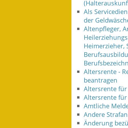
(Halterauskunf
Als Servicedien
der Geldwäsche
Altenpfleger, A
Heilerziehungs
Heimerzieher, 
Berufsausbildu
Berufsbezeich
Altersrente - R
beantragen
Altersrente fü
Altersrente f
Amtliche Melde
Andere Strafan
Änderung bezüg