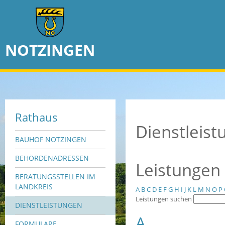
NOTZINGEN
Rathaus
Dienstleis
BAUHOF NOTZINGEN
BEHÖRDENADRESSEN
Leistungen
BERATUNGSSTELLEN IM
LANDKREIS
A
B
C
D
E
F
G
H
I
J
K
L
M
N
O
P
Leistungen suchen
DIENSTLEISTUNGEN
A
FORMULARE