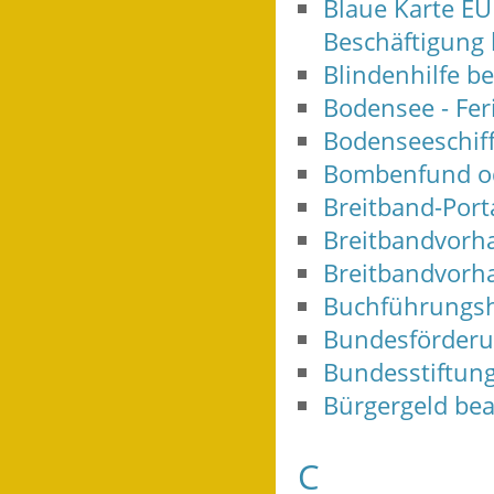
Blaue Karte EU
Beschäftigung
Blindenhilfe b
Bodensee - Fer
Bodenseeschiff
Bombenfund od
Breitband-Port
Breitbandvorha
Breitbandvorha
Buchführungsh
Bundesförderu
Bundesstiftung
Bürgergeld be
C