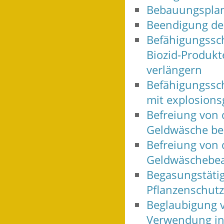
Bebauungsplan
Beendigung des
Befähigungssc
Biozid-Produkt
verlängern
Befähigungssc
mit explosions
Befreiung von 
Geldwäsche be
Befreiung von d
Geldwäschebea
Begasungstätig
Pflanzenschutz
Beglaubigung v
Verwendung in