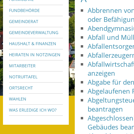
Abbrennen von
FUNDBEHÖRDE
oder Befähigu
GEMEINDERAT
Abendgymnasi
GEMEINDEVERWALTUNG
Abfall und Mül
HAUSHALT & FINANZEN
Abfallentsorg
Abfallerzeuge
HEIRATEN IN NOTZINGEN
Abfallwirtschaf
MITARBEITER
anzeigen
NOTRUFTAFEL
Abgabe für de
ORTSRECHT
Abgelaufenen F
Abgeltungsteue
WAHLEN
beantragen
WAS ERLEDIGE ICH WO?
Abgeschlossenh
Gebäudes bean