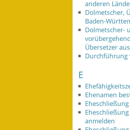
anderen Länder
Dolmetscher, Ü
Baden-Württem
Dolmetscher- 
vorübergehende
Übersetzer au
Durchführung
E
Ehefähigkeitsz
Ehenamen bes
Eheschließung
Eheschließung 
anmelden
Eheschließung 