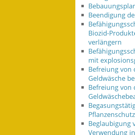
Bebauungsplan
Beendigung des
Befähigungssc
Biozid-Produkt
verlängern
Befähigungssc
mit explosions
Befreiung von 
Geldwäsche be
Befreiung von d
Geldwäschebea
Begasungstätig
Pflanzenschutz
Beglaubigung v
Verwendung in