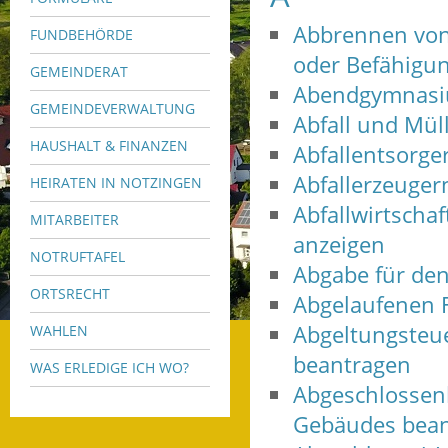
Abbrennen von
FUNDBEHÖRDE
oder Befähigu
GEMEINDERAT
Abendgymnasi
GEMEINDEVERWALTUNG
Abfall und Mül
HAUSHALT & FINANZEN
Abfallentsorg
Abfallerzeuge
HEIRATEN IN NOTZINGEN
Abfallwirtschaf
MITARBEITER
anzeigen
NOTRUFTAFEL
Abgabe für de
ORTSRECHT
Abgelaufenen F
Abgeltungsteue
WAHLEN
beantragen
WAS ERLEDIGE ICH WO?
Abgeschlossenh
Gebäudes bean