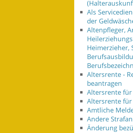
(Halterauskunf
Als Servicedien
der Geldwäsche
Altenpfleger, A
Heilerziehungs
Heimerzieher, 
Berufsausbildu
Berufsbezeich
Altersrente - R
beantragen
Altersrente fü
Altersrente f
Amtliche Melde
Andere Strafan
Änderung bezüg