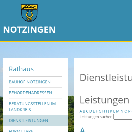
NOTZINGEN
Rathaus
Dienstleis
BAUHOF NOTZINGEN
BEHÖRDENADRESSEN
Leistungen
BERATUNGSSTELLEN IM
LANDKREIS
A
B
C
D
E
F
G
H
I
J
K
L
M
N
O
P
Leistungen suchen
DIENSTLEISTUNGEN
A
FORMULARE