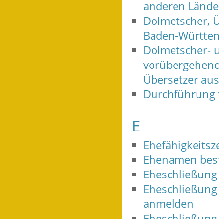
anderen Länder
Dolmetscher, Ü
Baden-Württem
Dolmetscher- 
vorübergehende
Übersetzer au
Durchführung
E
Ehefähigkeitsz
Ehenamen bes
Eheschließung
Eheschließung 
anmelden
Eheschließung 