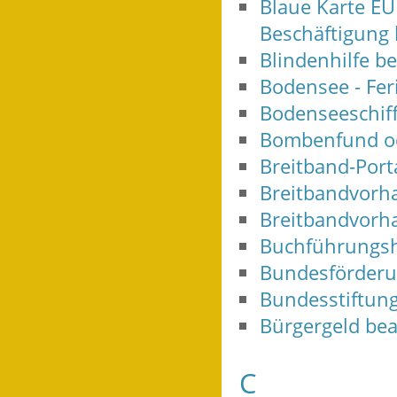
Blaue Karte EU
Beschäftigung
Blindenhilfe b
Bodensee - Fer
Bodenseeschiff
Bombenfund od
Breitband-Port
Breitbandvorha
Breitbandvorha
Buchführungsh
Bundesförderu
Bundesstiftung
Bürgergeld be
C