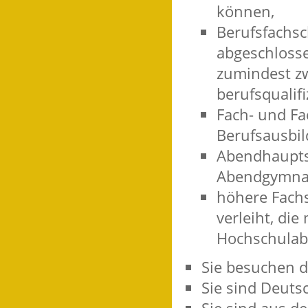
können,
Berufsfachsc
abgeschlosse
zumindest zw
berufsqualif
Fach- und Fa
Berufsausbil
Abendhaupts
Abendgymnas
höhere Fachs
verleiht, di
Hochschulabsc
Sie besuchen di
Sie sind Deuts