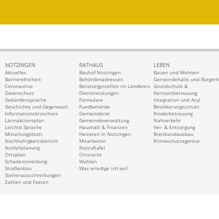
NOTZINGEN
RATHAUS
LEBEN
Aktuelles
Bauhof Notzingen
Bauen und Wohnen
Barrierefreiheit
Behördenadressen
Gemeindehalle und Bürger
Coronavirus
Beratungsstellen im Landkreis
Grundschule &
Datenschutz
Dienstleistungen
Kernzeitbetreuung
Gebärdensprache
Formulare
Integration und Asyl
Geschichte und Gegenwart
Fundbehörde
Bevölkerungsschutz
Informationsbroschüre
Gemeinderat
Kinderbetreuung
Lärmaktionsplan
Gemeindeverwaltung
Nahverkehr
Leichte Sprache
Haushalt & Finanzen
Ver- & Entsorgung
Mitteilungsblatt
Heiraten in Notzingen
Breitbandausbau
Nachhaltigkeitsbericht
Mitarbeiter
Klimaschutzagentur
Notfallplanung
Notruftafel
Ortsplan
Ortsrecht
Schadensmeldung
Wahlen
Straßenbau
Was erledige ich wo?
Stellenausschreibungen
Zahlen und Fakten