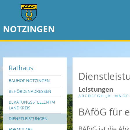
NOTZINGEN
Rathaus
Dienstleis
BAUHOF NOTZINGEN
Leistungen
BEHÖRDENADRESSEN
A
B
C
D
E
F
G
H
I
J
K
L
M
N
O
P
BERATUNGSSTELLEN IM
BAföG für 
LANDKREIS
DIENSTLEISTUNGEN
BAföG ist die Ab
FORMULARE