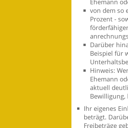
Ehemann ode
von dem so e
Prozent - so
förderfähige
anrechnungs
Darüber hina
Beispiel für
Unterhaltsbe
Hinweis: Wen
Ehemann oder
aktuell deutl
Bewilligung,
Ihr eigenes E
beträgt. Darüb
Freibeträge ge