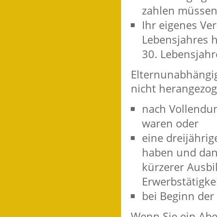
zahlen müssen
Ihr eigenes Ve
Lebensjahres h
30. Lebensjahr
Elternunabhängig
nicht herangezog
nach Vollendun
waren oder
eine dreijähri
haben und dana
kürzerer Ausbi
Erwerbstätigke
bei Beginn der 
Wenn Sie ein Ab