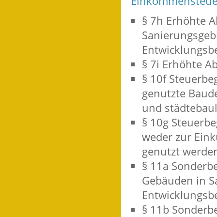
Einkommensteuer
§ 7h Erhöhte 
Sanierungsgeb
Entwicklungsb
§ 7i Erhöhte 
§ 10f Steuerb
genutzte Baud
und städtebau
§ 10g Steuerbe
weder zur Ein
genutzt werde
§ 11a Sonderb
Gebäuden in S
Entwicklungsb
§ 11b Sonderb