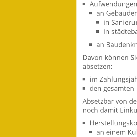
Aufwendungen 
an Gebäude
in Sanier
in städteb
an Baudenk
Davon können Si
absetzen:
im Zahlungsjah
den gesamten Be
Absetzbar von de
noch damit Einkün
Herstellungsk
an einem Ku