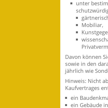
unter besti
schutzwürdig
gärtnerisc
Mobiliar,
Kunstgege
wissensch
Privatver
Davon können Si
sowie in den dar
jährlich wie Son
Hinweis
: Nicht a
Kaufvertrages e
ein Baudenkma
ein Gebäude in