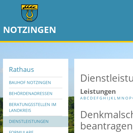
NOTZINGEN
Rathaus
Dienstleis
BAUHOF NOTZINGEN
Leistungen
BEHÖRDENADRESSEN
A
B
C
D
E
F
G
H
I
J
K
L
M
N
O
P
BERATUNGSSTELLEN IM
Denkmalsch
LANDKREIS
DIENSTLEISTUNGEN
beantragen
FORMULARE