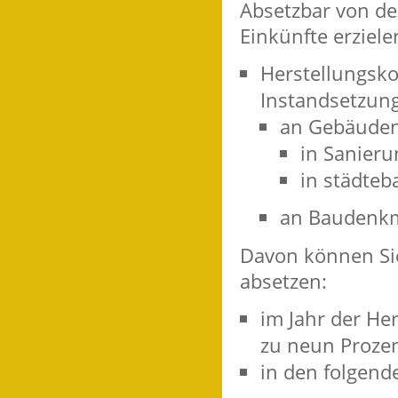
Absetzbar von de
Einkünfte erziele
Herstellungsko
Instandsetzu
an Gebäude
in Sanier
in städteb
an Baudenk
Davon können Si
absetzen:
im Jahr der He
zu neun Prozen
in den folgende