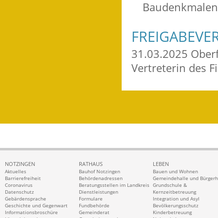
Baudenkmalen
FREIGABEVE
31.03.2025 Ober
Vertreterin des
NOTZINGEN
RATHAUS
LEBEN
Aktuelles
Bauhof Notzingen
Bauen und Wohnen
Barrierefreiheit
Behördenadressen
Gemeindehalle und Bürger
Coronavirus
Beratungsstellen im Landkreis
Grundschule &
Datenschutz
Dienstleistungen
Kernzeitbetreuung
Gebärdensprache
Formulare
Integration und Asyl
Geschichte und Gegenwart
Fundbehörde
Bevölkerungsschutz
Informationsbroschüre
Gemeinderat
Kinderbetreuung