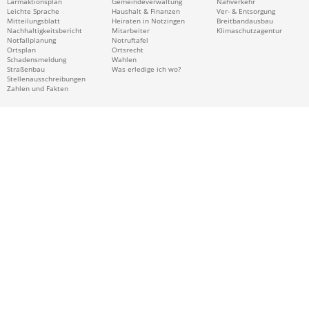
Lärmaktionsplan
Gemeindeverwaltung
Nahverkehr
Leichte Sprache
Haushalt & Finanzen
Ver- & Entsorgung
Mitteilungsblatt
Heiraten in Notzingen
Breitbandausbau
Nachhaltigkeitsbericht
Mitarbeiter
Klimaschutzagentur
Notfallplanung
Notruftafel
Ortsplan
Ortsrecht
Schadensmeldung
Wahlen
Straßenbau
Was erledige ich wo?
Stellenausschreibungen
Zahlen und Fakten