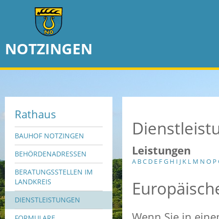
NOTZINGEN
Rathaus
Dienstleis
BAUHOF NOTZINGEN
Leistungen
BEHÖRDENADRESSEN
A
B
C
D
E
F
G
H
I
J
K
L
M
N
O
P
BERATUNGSSTELLEN IM
Europäisch
LANDKREIS
DIENSTLEISTUNGEN
Wenn Sie in eine
FORMULARE