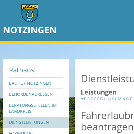
NOTZINGEN
Rathaus
Dienstleis
BAUHOF NOTZINGEN
Leistungen
BEHÖRDENADRESSEN
A
B
C
D
E
F
G
H
I
J
K
L
M
N
O
P
BERATUNGSSTELLEN IM
Fahrerlaubn
LANDKREIS
DIENSTLEISTUNGEN
beantragen
FORMULARE