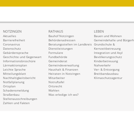
NOTZINGEN
RATHAUS
LEBEN
Aktuelles
Bauhof Notzingen
Bauen und Wohnen
Barrierefreiheit
Behördenadressen
Gemeindehalle und Bürger
Coronavirus
Beratungsstellen im Landkreis
Grundschule &
Datenschutz
Dienstleistungen
Kernzeitbetreuung
Gebärdensprache
Formulare
Integration und Asyl
Geschichte und Gegenwart
Fundbehörde
Bevölkerungsschutz
Informationsbroschüre
Gemeinderat
Kinderbetreuung
Lärmaktionsplan
Gemeindeverwaltung
Nahverkehr
Leichte Sprache
Haushalt & Finanzen
Ver- & Entsorgung
Mitteilungsblatt
Heiraten in Notzingen
Breitbandausbau
Nachhaltigkeitsbericht
Mitarbeiter
Klimaschutzagentur
Notfallplanung
Notruftafel
Ortsplan
Ortsrecht
Schadensmeldung
Wahlen
Straßenbau
Was erledige ich wo?
Stellenausschreibungen
Zahlen und Fakten