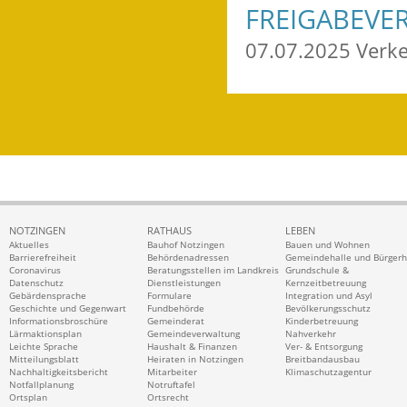
FREIGABEVE
07.07.2025 Verk
NOTZINGEN
RATHAUS
LEBEN
Aktuelles
Bauhof Notzingen
Bauen und Wohnen
Barrierefreiheit
Behördenadressen
Gemeindehalle und Bürger
Coronavirus
Beratungsstellen im Landkreis
Grundschule &
Datenschutz
Dienstleistungen
Kernzeitbetreuung
Gebärdensprache
Formulare
Integration und Asyl
Geschichte und Gegenwart
Fundbehörde
Bevölkerungsschutz
Informationsbroschüre
Gemeinderat
Kinderbetreuung
Lärmaktionsplan
Gemeindeverwaltung
Nahverkehr
Leichte Sprache
Haushalt & Finanzen
Ver- & Entsorgung
Mitteilungsblatt
Heiraten in Notzingen
Breitbandausbau
Nachhaltigkeitsbericht
Mitarbeiter
Klimaschutzagentur
Notfallplanung
Notruftafel
Ortsplan
Ortsrecht