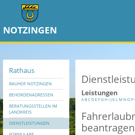
NOTZINGEN
Rathaus
Dienstleis
BAUHOF NOTZINGEN
Leistungen
BEHÖRDENADRESSEN
A
B
C
D
E
F
G
H
I
J
K
L
M
N
O
P
BERATUNGSSTELLEN IM
Fahrerlaubn
LANDKREIS
DIENSTLEISTUNGEN
beantragen
FORMULARE