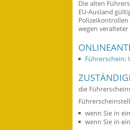
Die alten Führer
EU-Ausland gülti
Polizeikontrolle
wegen veralteter
ONLINEANT
Führerschein:
ZUSTÄNDIGE
die Führerschein
Führerscheinstelle
wenn Sie in ei
wenn Sie in e