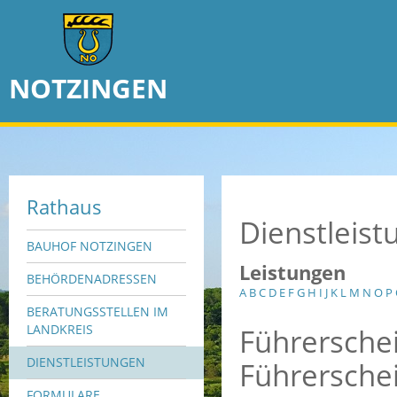
NOTZINGEN
Rathaus
Dienstleis
BAUHOF NOTZINGEN
Leistungen
BEHÖRDENADRESSEN
A
B
C
D
E
F
G
H
I
J
K
L
M
N
O
P
BERATUNGSSTELLEN IM
Führersche
LANDKREIS
DIENSTLEISTUNGEN
Führersche
FORMULARE