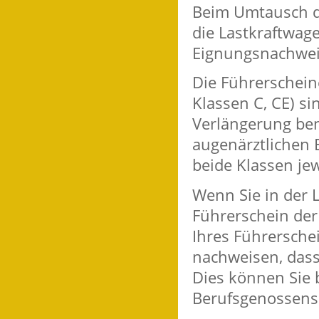
Beim Umtausch de
die Lastkraftwag
Eignung
s
nachwei
Die Führerschein
Klassen C, CE) si
Verlängerung ben
augenärztlichen 
beide Klassen jew
Wenn Sie in der 
Führerschein der
Ihres Führersche
nachweisen, dass 
Dies können Sie 
Berufsg
e
nossensc