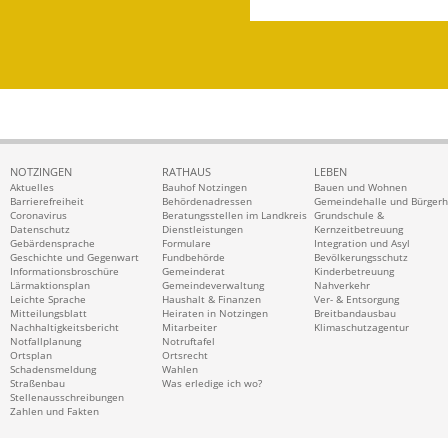
NOTZINGEN
RATHAUS
LEBEN
Aktuelles
Bauhof Notzingen
Bauen und Wohnen
Barrierefreiheit
Behördenadressen
Gemeindehalle und Bürger
Coronavirus
Beratungsstellen im Landkreis
Grundschule &
Datenschutz
Dienstleistungen
Kernzeitbetreuung
Gebärdensprache
Formulare
Integration und Asyl
Geschichte und Gegenwart
Fundbehörde
Bevölkerungsschutz
Informationsbroschüre
Gemeinderat
Kinderbetreuung
Lärmaktionsplan
Gemeindeverwaltung
Nahverkehr
Leichte Sprache
Haushalt & Finanzen
Ver- & Entsorgung
Mitteilungsblatt
Heiraten in Notzingen
Breitbandausbau
Nachhaltigkeitsbericht
Mitarbeiter
Klimaschutzagentur
Notfallplanung
Notruftafel
Ortsplan
Ortsrecht
Schadensmeldung
Wahlen
Straßenbau
Was erledige ich wo?
Stellenausschreibungen
Zahlen und Fakten