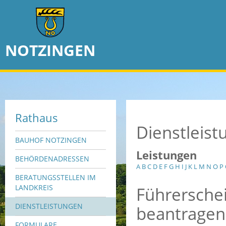
NOTZINGEN
Rathaus
Dienstleis
BAUHOF NOTZINGEN
Leistungen
BEHÖRDENADRESSEN
A
B
C
D
E
F
G
H
I
J
K
L
M
N
O
P
BERATUNGSSTELLEN IM
Führerschei
LANDKREIS
DIENSTLEISTUNGEN
beantragen
FORMULARE