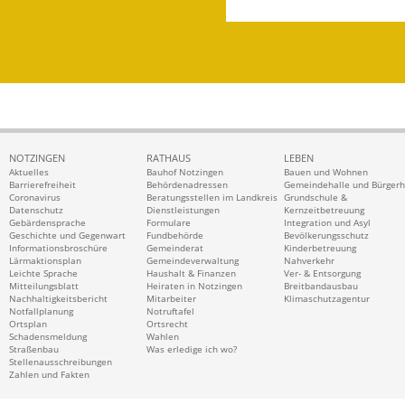
NOTZINGEN
RATHAUS
LEBEN
Aktuelles
Bauhof Notzingen
Bauen und Wohnen
Barrierefreiheit
Behördenadressen
Gemeindehalle und Bürger
Coronavirus
Beratungsstellen im Landkreis
Grundschule &
Datenschutz
Dienstleistungen
Kernzeitbetreuung
Gebärdensprache
Formulare
Integration und Asyl
Geschichte und Gegenwart
Fundbehörde
Bevölkerungsschutz
Informationsbroschüre
Gemeinderat
Kinderbetreuung
Lärmaktionsplan
Gemeindeverwaltung
Nahverkehr
Leichte Sprache
Haushalt & Finanzen
Ver- & Entsorgung
Mitteilungsblatt
Heiraten in Notzingen
Breitbandausbau
Nachhaltigkeitsbericht
Mitarbeiter
Klimaschutzagentur
Notfallplanung
Notruftafel
Ortsplan
Ortsrecht
Schadensmeldung
Wahlen
Straßenbau
Was erledige ich wo?
Stellenausschreibungen
Zahlen und Fakten