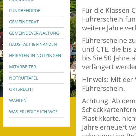
Für die Klassen C
FUNDBEHÖRDE
Führerschein fünf
GEMEINDERAT
weitere Jahre ver
GEMEINDEVERWALTUNG
Führerscheine zu
HAUSHALT & FINANZEN
und C1E, die bis
HEIRATEN IN NOTZINGEN
bis Sie 50 Jahre 
verlängert werde
MITARBEITER
Hinweis:
Mit der 
NOTRUFTAFEL
Führe
r
schein.
ORTSRECHT
Achtung: Ab dem 
WAHLEN
Scheckkartenformat
WAS ERLEDIGE ICH WO?
Plastikkarte, nic
Jahre erneuert w
oder sonstige Pr