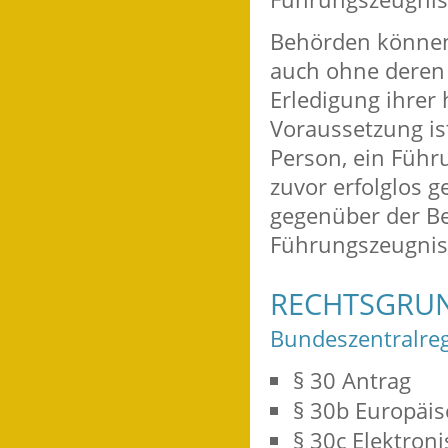
Behörden können
auch ohne deren 
Erledigung ihrer
Voraussetzung ist
Person, ein Führ
zuvor erfolglos g
gegenüber der Be
Führungszeugnis
RECHTSGRU
Bundeszentralreg
§ 30 Antrag
§ 30b Europäi
§ 30c Elektron