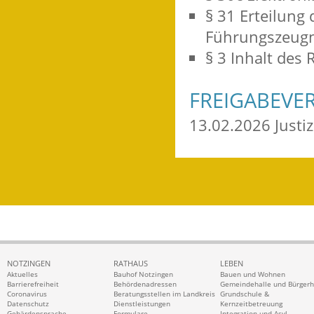
§ 31 Erteilung
Führungszeugn
§ 3 Inhalt des 
FREIGABEVE
13.02.2026 Just
NOTZINGEN
RATHAUS
LEBEN
Aktuelles
Bauhof Notzingen
Bauen und Wohnen
Barrierefreiheit
Behördenadressen
Gemeindehalle und Bürger
Coronavirus
Beratungsstellen im Landkreis
Grundschule &
Datenschutz
Dienstleistungen
Kernzeitbetreuung
Gebärdensprache
Formulare
Integration und Asyl