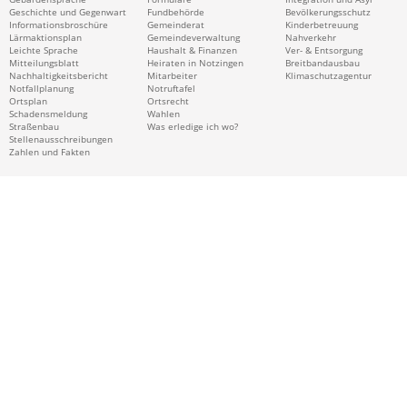
Geschichte und Gegenwart
Fundbehörde
Bevölkerungsschutz
Informationsbroschüre
Gemeinderat
Kinderbetreuung
Lärmaktionsplan
Gemeindeverwaltung
Nahverkehr
Leichte Sprache
Haushalt & Finanzen
Ver- & Entsorgung
Mitteilungsblatt
Heiraten in Notzingen
Breitbandausbau
Nachhaltigkeitsbericht
Mitarbeiter
Klimaschutzagentur
Notfallplanung
Notruftafel
Ortsplan
Ortsrecht
Schadensmeldung
Wahlen
Straßenbau
Was erledige ich wo?
Stellenausschreibungen
Zahlen und Fakten