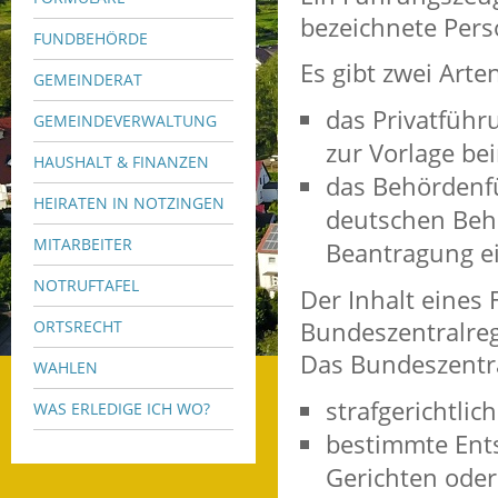
bezeichnete Perso
FUNDBEHÖRDE
Es gibt zwei Art
GEMEINDERAT
das Privatführ
GEMEINDEVERWALTUNG
zur Vorlage be
HAUSHALT & FINANZEN
das Behördenfü
HEIRATEN IN NOTZINGEN
deutschen Beh
MITARBEITER
Beantragung ei
NOTRUFTAFEL
Der Inhalt eine
Bundeszentralreg
ORTSRECHT
Das Bundeszentra
WAHLEN
strafgerichtlic
WAS ERLEDIGE ICH WO?
bestimmte Ent
Gerichten oder