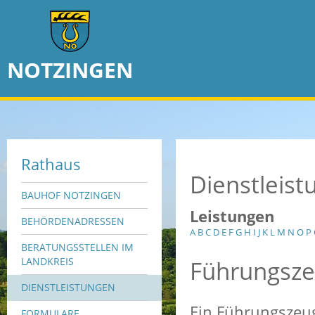
NOTZINGEN
Rathaus
Dienstleis
BAUHOF NOTZINGEN
Leistungen
BEHÖRDENADRESSEN
A
B
C
D
E
F
G
H
I
J
K
L
M
N
O
P
BERATUNGSSTELLEN IM
Führungsze
LANDKREIS
DIENSTLEISTUNGEN
Ein Führungszeug
FORMULARE