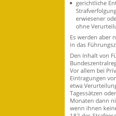
gerichtliche E
Strafverfolgun
erwiesener ode
ohne Verurteil
Es werden aber n
in das Führungs
Den Inhalt von 
Bundeszentralreg
Vor allem bei Pr
Eintragungen vo
etwa Verurteilun
Tagessätzen oder 
Monaten dann nic
wenn ihnen keine
182 des Strafges