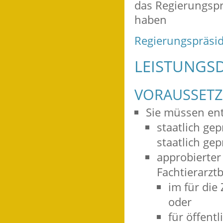
das Regierungspr
haben
Regierungspräsid
LEISTUNGSD
VORAUSSET
Sie müssen en
staatlich ge
staatlich ge
approbierter 
Fachtierarzt
im für die
oder
für öffent