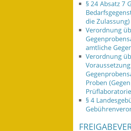
§ 24 Absatz 7 
Bedarfsgegens
die Zulassung)
Verordnung übe
Gegenprobensa
amtliche Gege
Verordnung übe
Voraussetzung 
Gegenprobensa
Proben (Gegen
Prüflaboratori
§ 4 Landesgeb
Gebührenvero
FREIGABEVE