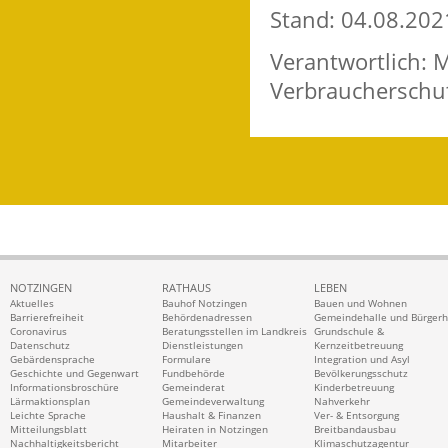
Stand: 04.08.202
Verantwortlich: 
Verbraucherschu
NOTZINGEN
RATHAUS
LEBEN
Aktuelles
Bauhof Notzingen
Bauen und Wohnen
Barrierefreiheit
Behördenadressen
Gemeindehalle und Bürger
Coronavirus
Beratungsstellen im Landkreis
Grundschule &
Datenschutz
Dienstleistungen
Kernzeitbetreuung
Gebärdensprache
Formulare
Integration und Asyl
Geschichte und Gegenwart
Fundbehörde
Bevölkerungsschutz
Informationsbroschüre
Gemeinderat
Kinderbetreuung
Lärmaktionsplan
Gemeindeverwaltung
Nahverkehr
Leichte Sprache
Haushalt & Finanzen
Ver- & Entsorgung
Mitteilungsblatt
Heiraten in Notzingen
Breitbandausbau
Nachhaltigkeitsbericht
Mitarbeiter
Klimaschutzagentur