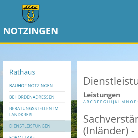
NOTZINGEN
Rathaus
Dienstleis
BAUHOF NOTZINGEN
Leistungen
BEHÖRDENADRESSEN
A
B
C
D
E
F
G
H
I
J
K
L
M
N
O
P
BERATUNGSSTELLEN IM
Sachverstä
LANDKREIS
DIENSTLEISTUNGEN
(Inländer) 
FORMULARE