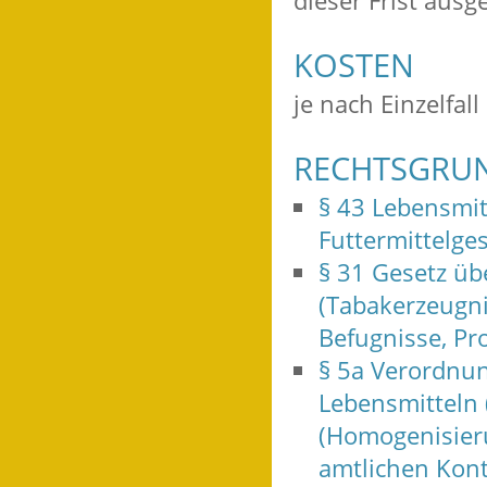
dieser Frist au
KOSTEN
je nach Einzelfall
RECHTSGRU
§ 43 Lebensmit
Futtermittelge
§ 31 Gesetz üb
(Tabakerzeugni
Befugnisse, P
§ 5a Verordnu
Lebensmitteln
(Homogenisier
amtlichen Kont