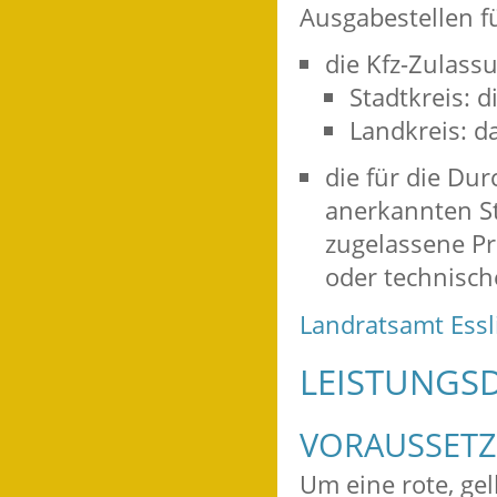
Ausgabestellen fü
die Kfz-Zulas
Stadtkreis: 
Landkreis: d
die für die Du
anerkannten St
zugelassene Pr
oder technisch
Landratsamt Ess
LEISTUNGSD
VORAUSSET
Um eine rote, ge