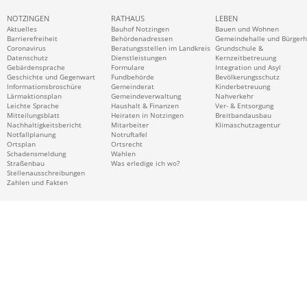
NOTZINGEN
RATHAUS
LEBEN
Aktuelles
Bauhof Notzingen
Bauen und Wohnen
Barrierefreiheit
Behördenadressen
Gemeindehalle und Bürger
Coronavirus
Beratungsstellen im Landkreis
Grundschule &
Datenschutz
Dienstleistungen
Kernzeitbetreuung
Gebärdensprache
Formulare
Integration und Asyl
Geschichte und Gegenwart
Fundbehörde
Bevölkerungsschutz
Informationsbroschüre
Gemeinderat
Kinderbetreuung
Lärmaktionsplan
Gemeindeverwaltung
Nahverkehr
Leichte Sprache
Haushalt & Finanzen
Ver- & Entsorgung
Mitteilungsblatt
Heiraten in Notzingen
Breitbandausbau
Nachhaltigkeitsbericht
Mitarbeiter
Klimaschutzagentur
Notfallplanung
Notruftafel
Ortsplan
Ortsrecht
Schadensmeldung
Wahlen
Straßenbau
Was erledige ich wo?
Stellenausschreibungen
Zahlen und Fakten