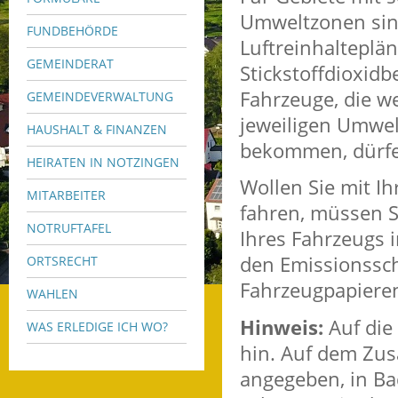
Umweltzonen sin
FUNDBEHÖRDE
Luftreinhalteplä
GEMEINDERAT
Stickstoffdioxidb
Fahrzeuge, die w
GEMEINDEVERWALTUNG
jeweiligen Umwe
HAUSHALT & FINANZEN
bekommen, dürfe
HEIRATEN IN NOTZINGEN
Wollen Sie mit I
MITARBEITER
fahren, müssen S
NOTRUFTAFEL
Ihres Fahrzeugs i
den Emissionssc
ORTSRECHT
Fahrzeugpapiere
WAHLEN
Hinweis:
Auf die
WAS ERLEDIGE ICH WO?
hin. Auf dem Zusa
angeg
e
ben, in B