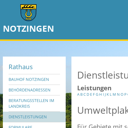
NOTZINGEN
Rathaus
Dienstleis
BAUHOF NOTZINGEN
Leistungen
BEHÖRDENADRESSEN
A
B
C
D
E
F
G
H
I
J
K
L
M
N
O
P
BERATUNGSSTELLEN IM
Umweltplak
LANDKREIS
DIENSTLEISTUNGEN
Für Gebiete mit s
FORMULARE