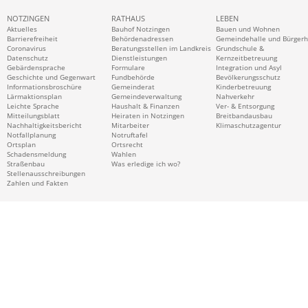
NOTZINGEN
RATHAUS
LEBEN
Aktuelles
Bauhof Notzingen
Bauen und Wohnen
Barrierefreiheit
Behördenadressen
Gemeindehalle und Bürger
Coronavirus
Beratungsstellen im Landkreis
Grundschule &
Datenschutz
Dienstleistungen
Kernzeitbetreuung
Gebärdensprache
Formulare
Integration und Asyl
Geschichte und Gegenwart
Fundbehörde
Bevölkerungsschutz
Informationsbroschüre
Gemeinderat
Kinderbetreuung
Lärmaktionsplan
Gemeindeverwaltung
Nahverkehr
Leichte Sprache
Haushalt & Finanzen
Ver- & Entsorgung
Mitteilungsblatt
Heiraten in Notzingen
Breitbandausbau
Nachhaltigkeitsbericht
Mitarbeiter
Klimaschutzagentur
Notfallplanung
Notruftafel
Ortsplan
Ortsrecht
Schadensmeldung
Wahlen
Straßenbau
Was erledige ich wo?
Stellenausschreibungen
Zahlen und Fakten