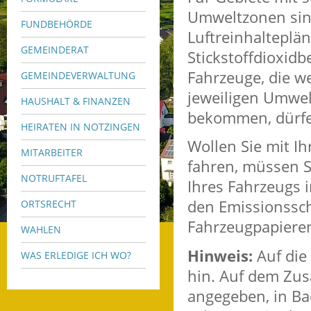
Umweltzonen sin
FUNDBEHÖRDE
Luftreinhalteplä
GEMEINDERAT
Stickstoffdioxidb
Fahrzeuge, die w
GEMEINDEVERWALTUNG
jeweiligen Umwe
HAUSHALT & FINANZEN
bekommen, dürfe
HEIRATEN IN NOTZINGEN
Wollen Sie mit I
MITARBEITER
fahren, müssen S
NOTRUFTAFEL
Ihres Fahrzeugs i
den Emissionssc
ORTSRECHT
Fahrzeugpapiere
WAHLEN
Hinweis:
Auf die
WAS ERLEDIGE ICH WO?
hin. Auf dem Zusa
angeg
e
ben, in B