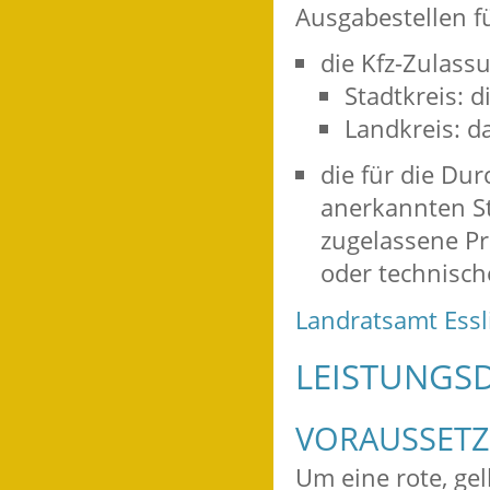
Ausgabestellen fü
die Kfz-Zulas
Stadtkreis: 
Landkreis: d
die für die Du
anerkannten St
zugelassene Pr
oder technisch
Landratsamt Ess
LEISTUNGSD
VORAUSSET
Um eine rote, ge