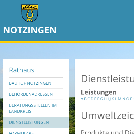
NOTZINGEN
Rathaus
Dienstleis
BAUHOF NOTZINGEN
Leistungen
BEHÖRDENADRESSEN
A
B
C
D
E
F
G
H
I
J
K
L
M
N
O
P
BERATUNGSSTELLEN IM
Umweltzeic
LANDKREIS
DIENSTLEISTUNGEN
Produkte und Die
FORMULARE