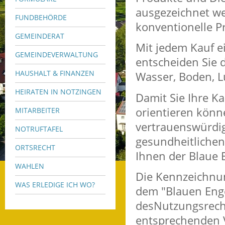
ausgezeichnet we
FUNDBEHÖRDE
konventionelle P
GEMEINDERAT
Mit jedem Kauf e
GEMEINDEVERWALTUNG
entscheiden Sie 
HAUSHALT & FINANZEN
Wasser, Boden, L
HEIRATEN IN NOTZINGEN
Damit Sie Ihre 
orientieren könn
MITARBEITER
vertrauenswürdi
NOTRUFTAFEL
gesundheitlichen
ORTSRECHT
Ihnen der Blaue 
WAHLEN
Die Kennzeichnun
WAS ERLEDIGE ICH WO?
dem "Blauen Enge
desNutzungsrechts
entsprechenden V