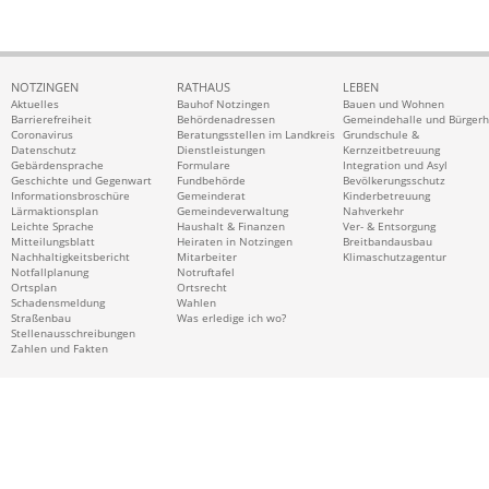
NOTZINGEN
RATHAUS
LEBEN
Aktuelles
Bauhof Notzingen
Bauen und Wohnen
Barrierefreiheit
Behördenadressen
Gemeindehalle und Bürger
Coronavirus
Beratungsstellen im Landkreis
Grundschule &
Datenschutz
Dienstleistungen
Kernzeitbetreuung
Gebärdensprache
Formulare
Integration und Asyl
Geschichte und Gegenwart
Fundbehörde
Bevölkerungsschutz
Informationsbroschüre
Gemeinderat
Kinderbetreuung
Lärmaktionsplan
Gemeindeverwaltung
Nahverkehr
Leichte Sprache
Haushalt & Finanzen
Ver- & Entsorgung
Mitteilungsblatt
Heiraten in Notzingen
Breitbandausbau
Nachhaltigkeitsbericht
Mitarbeiter
Klimaschutzagentur
Notfallplanung
Notruftafel
Ortsplan
Ortsrecht
Schadensmeldung
Wahlen
Straßenbau
Was erledige ich wo?
Stellenausschreibungen
Zahlen und Fakten