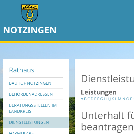
NOTZINGEN
Rathaus
Dienstleis
BAUHOF NOTZINGEN
Leistungen
BEHÖRDENADRESSEN
A
B
C
D
E
F
G
H
I
J
K
L
M
N
O
P
BERATUNGSSTELLEN IM
Unterhalt fü
LANDKREIS
DIENSTLEISTUNGEN
beantragen
FORMULARE