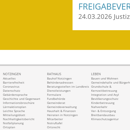
FREIGABEVE
24.03.2026 Just
NOTZINGEN
RATHAUS
LEBEN
Aktuelles
Bauhof Notzingen
Bauen und Wohnen
Barrierefreiheit
Behördenadressen
Gemeindehalle und Bürger
Coronavirus
Beratungsstellen im Landkreis
Grundschule &
Datenschutz
Dienstleistungen
Kernzeitbetreuung
Gebärdensprache
Formulare
Integration und Asyl
Geschichte und Gegenwart
Fundbehörde
Bevölkerungsschutz
Informationsbroschüre
Gemeinderat
Kinderbetreuung
Lärmaktionsplan
Gemeindeverwaltung
Nahverkehr
Leichte Sprache
Haushalt & Finanzen
Ver- & Entsorgung
Mitteilungsblatt
Heiraten in Notzingen
Breitbandausbau
Nachhaltigkeitsbericht
Mitarbeiter
Klimaschutzagentur
Notfallplanung
Notruftafel
Ortsplan
Ortsrecht