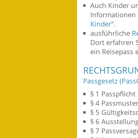
Auch Kinder u
Informationen 
Kinder
".
ausführliche
R
Dort erfahren S
ein Reisepass e
RECHTSGRU
Passgesetz (Pass
§ 1
Passpflicht
§ 4 Passmuste
§ 5 Gültigkeits
§ 6 Ausstellun
§ 7 Passversa