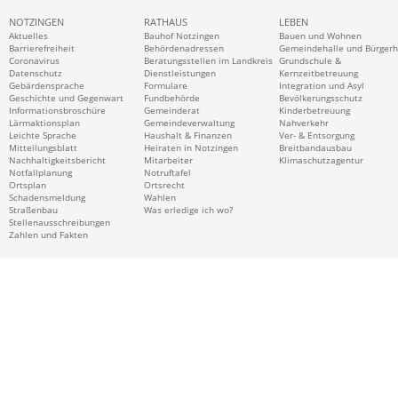
NOTZINGEN
RATHAUS
LEBEN
Aktuelles
Bauhof Notzingen
Bauen und Wohnen
Barrierefreiheit
Behördenadressen
Gemeindehalle und Bürger
Coronavirus
Beratungsstellen im Landkreis
Grundschule &
Datenschutz
Dienstleistungen
Kernzeitbetreuung
Gebärdensprache
Formulare
Integration und Asyl
Geschichte und Gegenwart
Fundbehörde
Bevölkerungsschutz
Informationsbroschüre
Gemeinderat
Kinderbetreuung
Lärmaktionsplan
Gemeindeverwaltung
Nahverkehr
Leichte Sprache
Haushalt & Finanzen
Ver- & Entsorgung
Mitteilungsblatt
Heiraten in Notzingen
Breitbandausbau
Nachhaltigkeitsbericht
Mitarbeiter
Klimaschutzagentur
Notfallplanung
Notruftafel
Ortsplan
Ortsrecht
Schadensmeldung
Wahlen
Straßenbau
Was erledige ich wo?
Stellenausschreibungen
Zahlen und Fakten