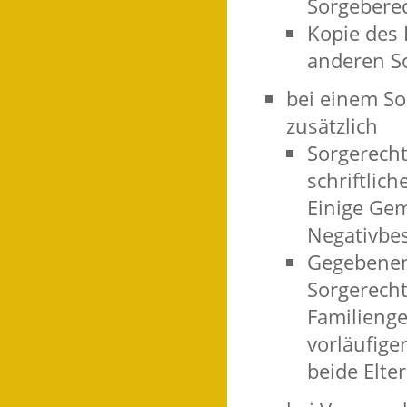
Sorgebere
Kopie des 
anderen S
bei einem So
zusätzlich
Sorgerecht
schriftlich
Einige Gem
Negativbe
Gegebenenf
Sorgerecht
Familienge
vorläufige
beide Elte