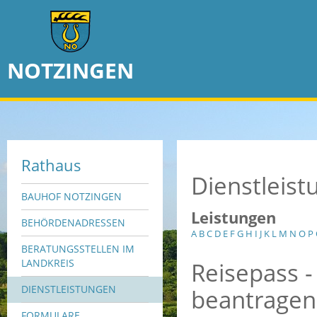
NOTZINGEN
Rathaus
Dienstleis
BAUHOF NOTZINGEN
Leistungen
BEHÖRDENADRESSEN
A
B
C
D
E
F
G
H
I
J
K
L
M
N
O
P
BERATUNGSSTELLEN IM
Reisepass -
LANDKREIS
DIENSTLEISTUNGEN
beantragen
FORMULARE