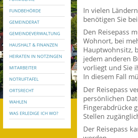
In vielen Länder
FUNDBEHÖRDE
benötigen Sie bei
GEMEINDERAT
Den Reisepass m
GEMEINDEVERWALTUNG
Wohnort, bei me
HAUSHALT & FINANZEN
Hauptwohnsitz, b
HEIRATEN IN NOTZINGEN
jedem anderen B
vorliegt und Sie
MITARBEITER
In diesem Fall m
NOTRUFTAFEL
Der Reisepass ver
ORTSRECHT
persönlichen Dat
WAHLEN
Fingerabdrücke g
WAS ERLEDIGE ICH WO?
Stellen zugänglic
Der Reisepass ka
werden.