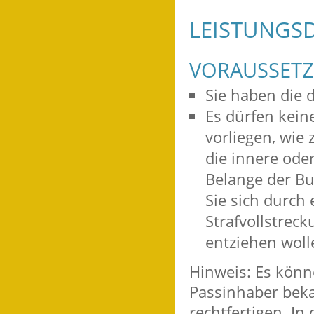
LEISTUNGSD
VORAUSSET
Sie haben die 
Es dürfen kein
vorliegen
, wie
die innere ode
Belange der B
Sie sich durch 
Strafvollstreck
entziehen woll
Hinweis:
Es könne
Passinhaber beka
rechtfertigen. In