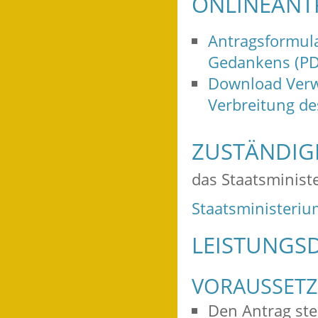
ONLINEANT
Antragsformula
Gedankens (PD
Download Verw
Verbreitung de
ZUSTÄNDIGE
das Staatsminis
Staatsministeri
LEISTUNGSD
VORAUSSET
Den Antrag stel