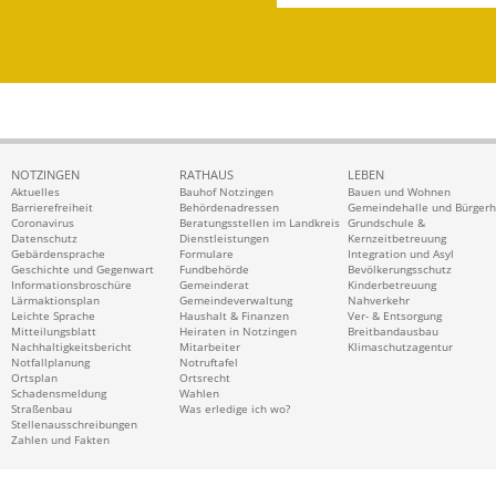
NOTZINGEN
RATHAUS
LEBEN
Aktuelles
Bauhof Notzingen
Bauen und Wohnen
Barrierefreiheit
Behördenadressen
Gemeindehalle und Bürger
Coronavirus
Beratungsstellen im Landkreis
Grundschule &
Datenschutz
Dienstleistungen
Kernzeitbetreuung
Gebärdensprache
Formulare
Integration und Asyl
Geschichte und Gegenwart
Fundbehörde
Bevölkerungsschutz
Informationsbroschüre
Gemeinderat
Kinderbetreuung
Lärmaktionsplan
Gemeindeverwaltung
Nahverkehr
Leichte Sprache
Haushalt & Finanzen
Ver- & Entsorgung
Mitteilungsblatt
Heiraten in Notzingen
Breitbandausbau
Nachhaltigkeitsbericht
Mitarbeiter
Klimaschutzagentur
Notfallplanung
Notruftafel
Ortsplan
Ortsrecht
Schadensmeldung
Wahlen
Straßenbau
Was erledige ich wo?
Stellenausschreibungen
Zahlen und Fakten