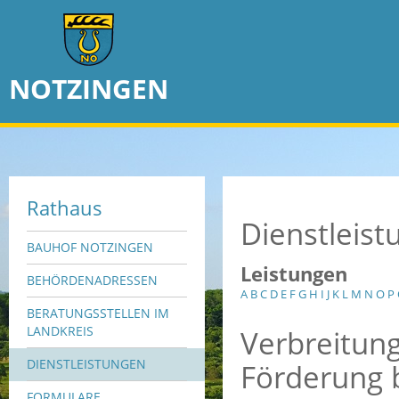
NOTZINGEN
Rathaus
Dienstleis
BAUHOF NOTZINGEN
Leistungen
BEHÖRDENADRESSEN
A
B
C
D
E
F
G
H
I
J
K
L
M
N
O
P
BERATUNGSSTELLEN IM
Verbreitun
LANDKREIS
DIENSTLEISTUNGEN
Förderung 
FORMULARE