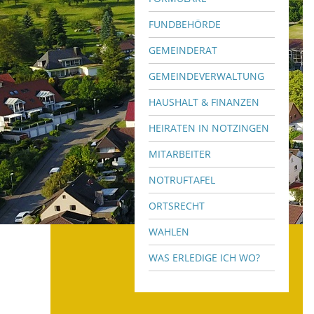
FUNDBEHÖRDE
GEMEINDERAT
GEMEINDEVERWALTUNG
HAUSHALT & FINANZEN
HEIRATEN IN NOTZINGEN
MITARBEITER
NOTRUFTAFEL
ORTSRECHT
WAHLEN
WAS ERLEDIGE ICH WO?