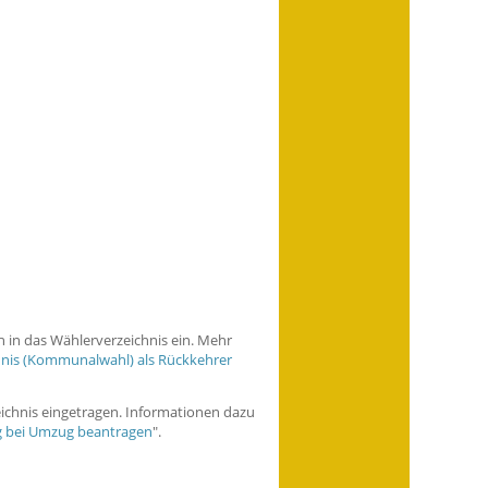
h in das Wählerverzeichnis ein. Mehr
hnis (Kommunalwahl) als Rückkehrer
ichnis eingetragen. Informationen dazu
g bei Umzug beantragen
".