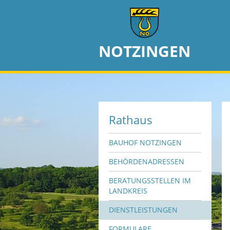
NOTZINGEN
Rathaus
BAUHOF NOTZINGEN
BEHÖRDENADRESSEN
BERATUNGSSTELLEN IM
LANDKREIS
DIENSTLEISTUNGEN
FORMULARE