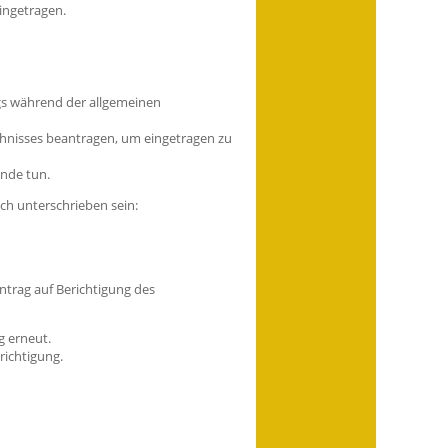
ingetragen.
ags während der allgemeinen
ichnisses beantragen, um eingetragen zu
inde tun.
ch unterschrieben sein:
ntrag auf Berichtigung des
g erneut.
richtigung.