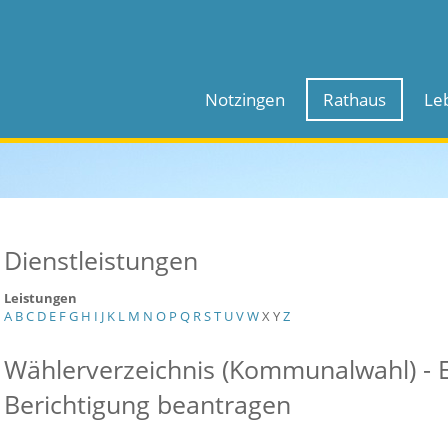
Notzingen
Rathaus
Le
Dienstleistungen
Leistungen
A
B
C
D
E
F
G
H
I
J
K
L
M
N
O
P
Q
R
S
T
U
V
W
X
Y
Z
Wählerverzeichnis (Kommunalwahl) - 
Berichtigung beantragen