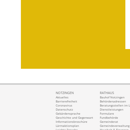
NOTZINGEN
RATHAUS
Aktuelles
Bauhof Notzingen
Barrierefreiheit
Behördenadressen
Coronavirus
Beratungsstellen im 
Datenschutz
Dienstleistungen
Gebärdensprache
Formulare
Geschichte und Gegenwart
Fundbehörde
Informationsbroschüre
Gemeinderat
Lärmaktionsplan
Gemeindeverwaltung
Leichte Sprache
Haushalt & Finanzen