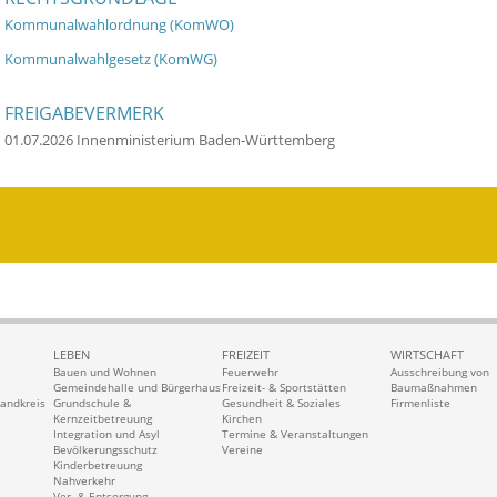
Kommunalwahlordnung (KomWO)
Kommunalwahlgesetz (KomWG)
FREIGABEVERMERK
01.07.2026 Innenministerium Baden-Württemberg
LEBEN
FREIZEIT
WIRTSCHAFT
Bauen und Wohnen
Feuerwehr
Ausschreibung von
Gemeindehalle und Bürgerhaus
Freizeit- & Sportstätten
Baumaßnahmen
Landkreis
Grundschule &
Gesundheit & Soziales
Firmenliste
Kernzeitbetreuung
Kirchen
Integration und Asyl
Termine & Veranstaltungen
Bevölkerungsschutz
Vereine
Kinderbetreuung
Nahverkehr
Ver- & Entsorgung