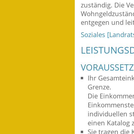
zuständig. Die V
Wohngeldzuständ
entgegen und leit
Soziales [Landra
LEISTUNGSD
VORAUSSET
Ihr Gesamteink
Grenze.
Die Einkommens
Einkommensteu
individuellen s
einen Katalog 
Sie tragen die