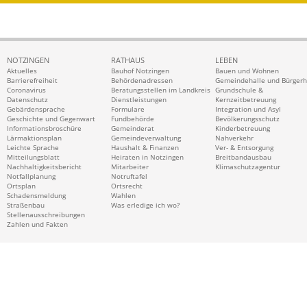
NOTZINGEN
RATHAUS
LEBEN
Aktuelles
Bauhof Notzingen
Bauen und Wohnen
Barrierefreiheit
Behördenadressen
Gemeindehalle und Bürger
Coronavirus
Beratungsstellen im Landkreis
Grundschule &
Datenschutz
Dienstleistungen
Kernzeitbetreuung
Gebärdensprache
Formulare
Integration und Asyl
Geschichte und Gegenwart
Fundbehörde
Bevölkerungsschutz
Informationsbroschüre
Gemeinderat
Kinderbetreuung
Lärmaktionsplan
Gemeindeverwaltung
Nahverkehr
Leichte Sprache
Haushalt & Finanzen
Ver- & Entsorgung
Mitteilungsblatt
Heiraten in Notzingen
Breitbandausbau
Nachhaltigkeitsbericht
Mitarbeiter
Klimaschutzagentur
Notfallplanung
Notruftafel
Ortsplan
Ortsrecht
Schadensmeldung
Wahlen
Straßenbau
Was erledige ich wo?
Stellenausschreibungen
Zahlen und Fakten