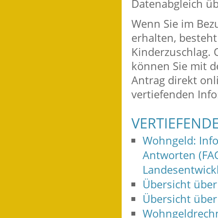
Datenabgleich üb
Wenn Sie im Bez
erhalten, besteh
Kinderzuschlag. 
können Sie mit d
Antrag direkt onl
vertiefenden Inf
VERTIEFEND
Wohngeld: Inf
Antworten (FA
Landesentwic
Übersicht über
Übersicht über
Wohngeldrechn