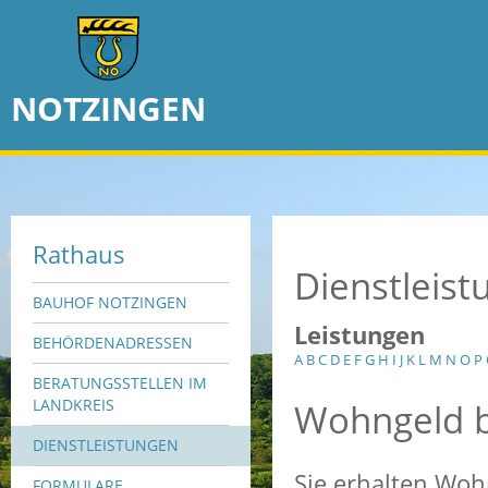
NOTZINGEN
Rathaus
Dienstleis
BAUHOF NOTZINGEN
Leistungen
BEHÖRDENADRESSEN
A
B
C
D
E
F
G
H
I
J
K
L
M
N
O
P
BERATUNGSSTELLEN IM
Wohngeld 
LANDKREIS
DIENSTLEISTUNGEN
Sie erhalten Woh
FORMULARE