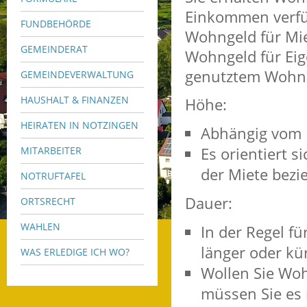
Einkommen verfü
FUNDBEHÖRDE
Wohngeld für Mie
GEMEINDERAT
Wohngeld für Ei
genutztem Wohnr
GEMEINDEVERWALTUNG
HAUSHALT & FINANZEN
Höhe:
HEIRATEN IN NOTZINGEN
Abhängig vom E
Es orientiert 
MITARBEITER
der Miete bezi
NOTRUFTAFEL
Dauer:
ORTSRECHT
WAHLEN
In der Regel fü
länger oder kür
WAS ERLEDIGE ICH WO?
Wollen Sie Woh
müssen Sie es