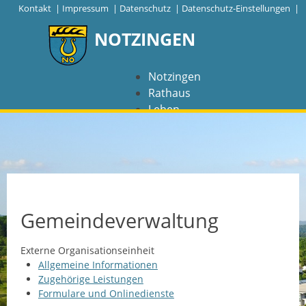
|
Kontakt
|
Impressum
|
Datenschutz
|
Datenschutz-Einstellungen |
NOTZINGEN
Notzingen
Rathaus
Leben
Freizeit
Wirtschaft
NAVIGATION
Notzingen
Gemeindeverwaltung
Aktuelles
Externe Organisationseinheit
Allgemeine Informationen
Barrierefreiheit
Zugehörige Leistungen
Formulare und Onlinedienste
Coronavirus