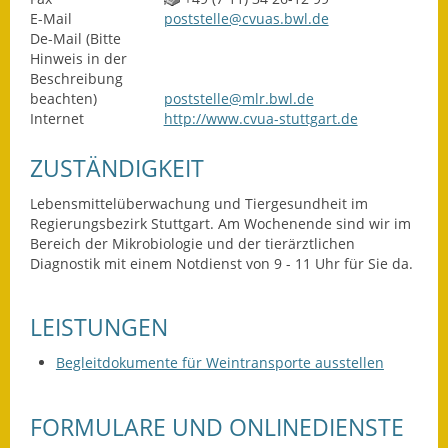
E-Mail
poststelle@cvuas.bwl.de
Ausweichfahrplan
De-Mail (Bitte
Buslinie 168
Hinweis in der
Beschreibung
beachten)
poststelle@mlr.bwl.de
Stellenausschreibungen
Internet
http://www.cvua-stuttgart.de
Zahlen und Fakten
ZUSTÄNDIGKEIT
Rathaus
Lebensmittelüberwachung und Tiergesundheit im
Regierungsbezirk Stuttgart. Am Wochenende sind wir im
Bauhof Notzingen
Bereich der Mikrobiologie und der tierärztlichen
Diagnostik mit einem Notdienst von 9 - 11 Uhr für Sie da.
Behördenadressen
LEISTUNGEN
Beratungsstellen im
Landkreis
Begleitdokumente für Weintransporte ausstellen
Dienstleistungen
FORMULARE UND ONLINEDIENSTE
Formulare