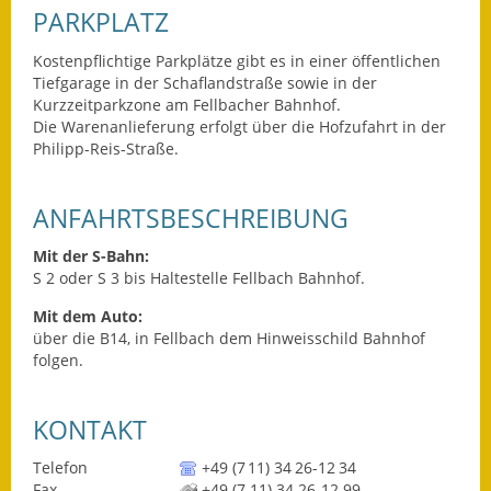
Leichte Sprache
PARKPLATZ
Infos in Leichter Sprache
Kostenpflichtige Parkplätze gibt es in einer öffentlichen
Tiefgarage in der Schaflandstraße sowie in der
Mitteilungsblatt
Kurzzeitparkzone am Fellbacher Bahnhof.
Die Warenanlieferung erfolgt über die Hofzufahrt in der
Nachhaltigkeitsbericht
Philipp-Reis-Straße.
Notfallplanung
ANFAHRTSBESCHREIBUNG
Ortsplan
Mit der S-Bahn:
S 2 oder S 3 bis Haltestelle Fellbach Bahnhof.
Schadensmeldung
Mit dem Auto:
über die B14, in Fellbach dem Hinweisschild Bahnhof
Straßenbau
folgen.
Landesstraße
KONTAKT
Kreisstraße
Telefon
+49 (7
11) 34
26-12
34
Umleitungsplan
Fax
+49 (7
11) 34
26-12
99