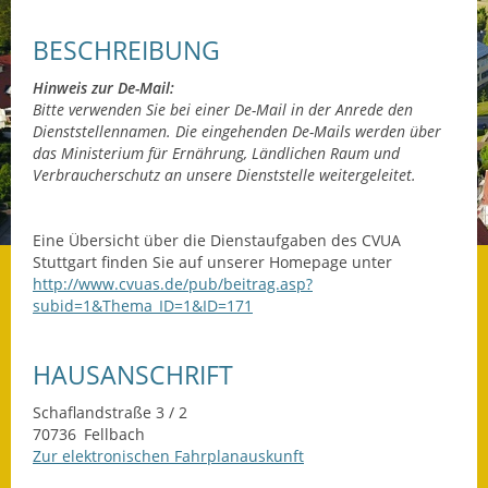
Datenschutz
BESCHREIBUNG
Datenschutz im
Hinweis zur De-Mail:
Steueramt
Bitte verwenden Sie bei einer De-Mail in der Anrede den
Dienststellennamen. Die eingehenden De-Mails werden über
das Ministerium für Ernährung, Ländlichen Raum und
Gebärdensprache
Verbraucherschutz an unsere Dienststelle weitergeleitet.
Geschichte und
Gegenwart
Eine Übersicht über die Dienstaufgaben des CVUA
Stuttgart finden Sie auf unserer Homepage unter
Was die Alten noch
http://www.cvuas.de/pub/beitrag.asp?
wussten!
subid=1&Thema_ID=1&ID=171
Wagner-Werkstatt
HAUSANSCHRIFT
Informationsbroschüre
Schaflandstraße 3 / 2
70736
Fellbach
Lärmaktionsplan
Zur elektronischen Fahrplanauskunft