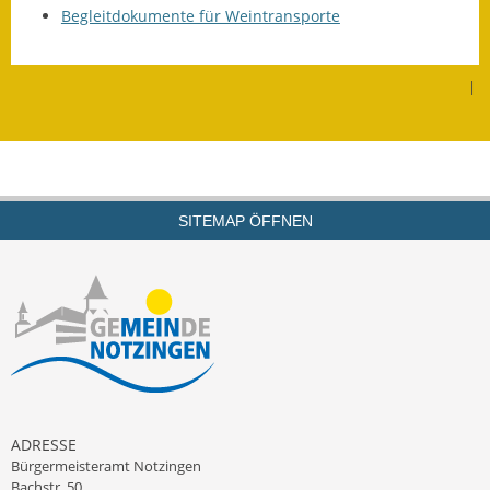
Begleitdokumente für Weintransporte
Fundbehörde
Gemeinderat
|
Sitzungsberichte 2015
Sitzungsberichte 2016
SITEMAP ÖFFNEN
Sitzungsberichte 2017
Sitzungsberichte 2018
Sitzungsberichte 2019
Sitzungsberichte 2020
Gemeindeverwaltung
ADRESSE
Haushalt & Finanzen
Bürgermeisteramt Notzingen
Bachstr. 50