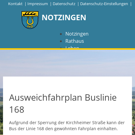
|
Kontakt
|
Impressum
|
Datenschutz
|
Datenschutz-Einstellungen |
NOTZINGEN
Notzingen
Rathaus
Leben
Freizeit
Wirtschaft
NAVIGATION
Notzingen
Ausweichfahrplan Buslinie
Aktuelles
168
Barrierefreiheit
Aufgrund der Sperrung der Kirchheimer Straße kann der
Bus der Linie 168 den gewohnten Fahrplan einhalten.
Coronavirus