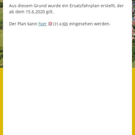
Aus diesem Grund wurde ein Ersatzfahrplan erstellt, der
Datenschutz
ab dem 15.6.2020 gilt.
Datenschutz im
Der Plan kann
hier
eingesehen werden.
(31,4
KB
)
Steueramt
Gebärdensprache
Geschichte und
Gegenwart
Was die Alten noch
wussten!
Wagner-Werkstatt
Informationsbroschüre
Lärmaktionsplan