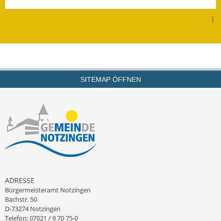
Leichte Sprache
|
Infos in Leichter Sprache
Mitteilungsblatt
Nachhaltigkeitsbericht
SITEMAP ÖFFNEN
Notfallplanung
Ortsplan
Schadensmeldung
Straßenbau
Landesstraße
ADRESSE
Bürgermeisteramt Notzingen
Kreisstraße
Bachstr. 50
D-73274 Notzingen
Umleitungsplan
Telefon: 07021 / 9 70 75-0