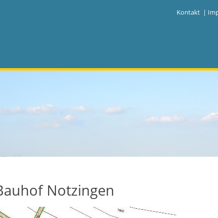
|
Kontakt
|
Im
Bauhof Notzingen