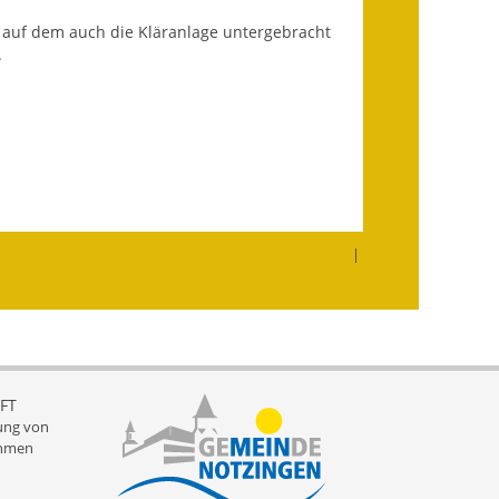
Ausweichfahrplan
 auf dem auch die Kläranlage untergebracht
Buslinie 168
.
Stellenausschreibungen
Zahlen und Fakten
Rathaus
Bauhof Notzingen
|
Behördenadressen
Beratungsstellen im
Landkreis
FT
Dienstleistungen
ung von
hmen
Formulare