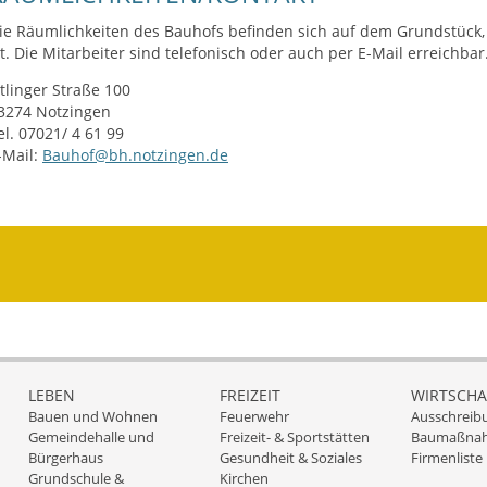
ie Räumlichkeiten des Bauhofs befinden sich auf dem Grundstück,
st. Die Mitarbeiter sind telefonisch oder auch per E-Mail erreichbar
tlinger Straße 100
3274 Notzingen
el. 07021/ 4 61 99
-Mail:
Bauhof@bh.notzingen.de
LEBEN
FREIZEIT
WIRTSCHA
Bauen und Wohnen
Feuerwehr
Ausschreib
Gemeindehalle und
Freizeit- & Sportstätten
Baumaßna
Bürgerhaus
Gesundheit & Soziales
Firmenliste
Grundschule &
Kirchen