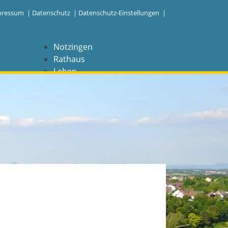
pressum
|
Datenschutz
|
Datenschutz-Einstellungen |
Notzingen
Rathaus
Leben
Freizeit
Wirtschaft
NAVIGATION
Notzingen
Aktuelles
Barrierefreiheit
Coronavirus