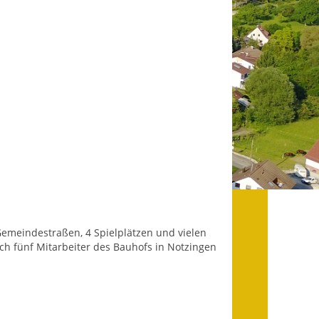
Datenschutz
Datenschutz im
Steueramt
Gebärdensprache
Geschichte und
Gegenwart
Was die Alten noch
wussten!
Wagner-Werkstatt
Gemeindestraßen, 4 Spielplätzen und vielen
Informationsbroschüre
ch fünf Mitarbeiter des Bauhofs in Notzingen
n.
Lärmaktionsplan
Leichte Sprache