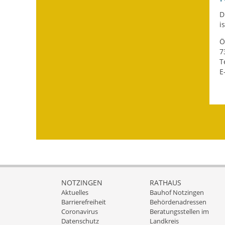
D
i
Ö
7
T
E
NOTZINGEN
RATHAUS
Aktuelles
Bauhof Notzingen
Barrierefreiheit
Behördenadressen
Coronavirus
Beratungsstellen im
Datenschutz
Landkreis