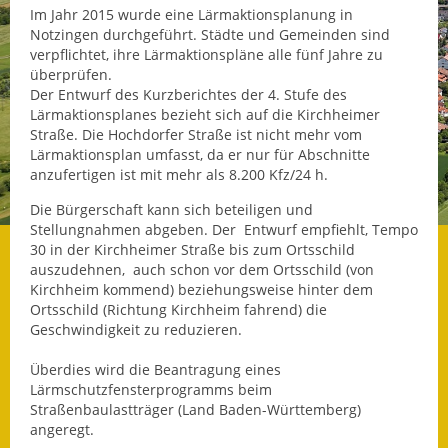
Im Jahr 2015 wurde eine Lärmaktionsplanung in
Datenschutz
Notzingen durchgeführt. Städte und Gemeinden sind
verpflichtet, ihre Lärmaktionspläne alle fünf Jahre zu
überprüfen.
Datenschutz im
Der Entwurf des Kurzberichtes der 4. Stufe des
Steueramt
Lärmaktionsplanes bezieht sich auf die Kirchheimer
Straße. Die Hochdorfer Straße ist nicht mehr vom
Gebärdensprache
Lärmaktionsplan umfasst, da er nur für Abschnitte
anzufertigen ist mit mehr als 8.200 Kfz/24 h.
Geschichte und
Gegenwart
Die Bürgerschaft kann sich beteiligen und
Stellungnahmen abgeben. Der Entwurf empfiehlt, Tempo
30 in der Kirchheimer Straße bis zum Ortsschild
Was die Alten noch
auszudehnen, auch schon vor dem Ortsschild (von
wussten!
Kirchheim kommend) beziehungsweise hinter dem
Ortsschild (Richtung Kirchheim fahrend) die
Wagner-Werkstatt
Geschwindigkeit zu reduzieren.
Informationsbroschüre
Überdies wird die Beantragung eines
Lärmschutzfensterprogramms beim
Lärmaktionsplan
Straßenbaulastträger (Land Baden-Württemberg)
angeregt.