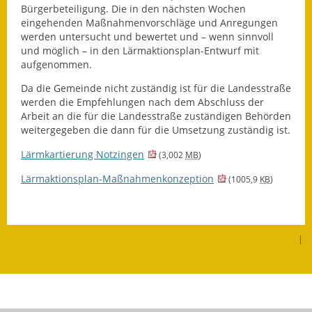
Bürgerbeteiligung. Die in den nächsten Wochen
eingehenden Maßnahmenvorschläge und Anregungen
Ausweichfahrplan
werden untersucht und bewertet und – wenn sinnvoll
Buslinie 168
und möglich – in den Lärmaktionsplan-Entwurf mit
aufgenommen.
Stellenausschreibungen
Da die Gemeinde nicht zuständig ist für die Landesstraße
Zahlen und Fakten
werden die Empfehlungen nach dem Abschluss der
Arbeit an die für die Landesstraße zuständigen Behörden
weitergegeben die dann für die Umsetzung zuständig ist.
Rathaus
Lärmkartierung Notzingen
(3,002
MB
)
Bauhof Notzingen
Lärmaktionsplan-Maßnahmenkonzeption
(1005,9
KB
)
Behördenadressen
Beratungsstellen im
|
Landkreis
Dienstleistungen
Formulare