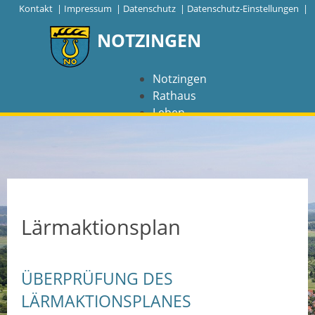
|
Kontakt
|
Impressum
|
Datenschutz
|
Datenschutz-Einstellungen |
NOTZINGEN
Notzingen
Rathaus
Leben
Freizeit
Wirtschaft
NAVIGATION
Notzingen
Lärmaktionsplan
Aktuelles
ÜBERPRÜFUNG DES
Barrierefreiheit
LÄRMAKTIONSPLANES
Coronavirus