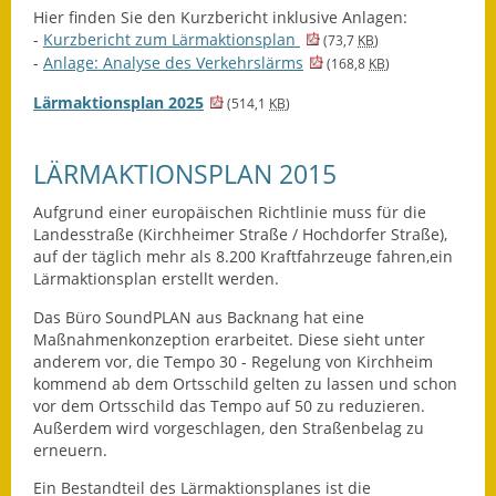
Leichte Sprache
Hier finden Sie den Kurzbericht inklusive Anlagen:
-
Kurzbericht zum Lärmaktionsplan
(73,7
KB
)
Infos in Leichter Sprache
-
Anlage: Analyse des Verkehrslärms
(168,8
KB
)
Mitteilungsblatt
Lärmaktionsplan 2025
(514,1
KB
)
Nachhaltigkeitsbericht
LÄRMAKTIONSPLAN 2015
Notfallplanung
Aufgrund einer europäischen Richtlinie muss für die
Landesstraße (Kirchheimer Straße / Hochdorfer Straße),
Ortsplan
auf der täglich mehr als 8.200 Kraftfahrzeuge fahren,ein
Lärmaktionsplan erstellt werden.
Schadensmeldung
Das Büro SoundPLAN aus Backnang hat eine
Maßnahmenkonzeption erarbeitet. Diese sieht unter
Straßenbau
anderem vor, die Tempo 30 - Regelung von Kirchheim
kommend ab dem Ortsschild gelten zu lassen und schon
Landesstraße
vor dem Ortsschild das Tempo auf 50 zu reduzieren.
Außerdem wird vorgeschlagen, den Straßenbelag zu
Kreisstraße
erneuern.
Ein Bestandteil des Lärmaktionsplanes ist die
Umleitungsplan