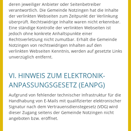
deren jeweiliger Anbieter oder Seitenbetreiber
Eröffnungsbilanz
verantwortlich. Die Gemeinde Notzingen hat die Inhalte
der verlinkten Webseiten zum Zeitpunkt der Verlinkung
Getrennte
überprüft. Rechtswidrige Inhalte waren nicht erkennbar.
Abwassergebühr
Eine ständige Kontrolle der verlinkten Webseiten ist
jedoch ohne konkrete Anhaltspunkte einer
Grundsteuerreform
Rechtsverletzung nicht zumutbar. Erhält die Gemeinde
Notzingen von rechtswidrigen Inhalten auf den
Haushaltspläne
verlinkten Webseiten Kenntnis, werden auf gesetzte Links
unverzüglich entfernt.
Jahresabschlüsse
VI. HINWEIS ZUM ELEKTRONIK-
Wasserversorgung
ANPASSUNGSGESETZ (EANPG)
Heiraten in Notzingen
Aufgrund von fehlender technischer Infrastruktur für die
Mitarbeiter
Handhabung von E-Mails mit qualifizierter elektronischer
Signatur nach dem Vertrauensdienstegesetz (VDG) wird
dieser Zugang seitens der Gemeinde Notzingen nicht
Notruftafel
angeboten bzw. eröffnet.
Ortsrecht