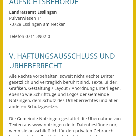
AUFSICHTSBEHÖRDE
Ausweichfahrplan
Landratsamt Esslingen
Buslinie 168
Pulverwiesen 11
73728 Esslingen am Neckar
Stellenausschreibungen
Telefon 0711 3902-0
Zahlen und Fakten
V. HAFTUNGSAUSSCHLUSS UND
Rathaus
URHEBERRECHT
Bauhof Notzingen
Alle Rechte vorbehalten, soweit nicht Rechte Dritter
gesetzlich und vertraglich berührt sind. Texte, Bilder,
Behördenadressen
Grafiken, Gestaltung / Layout / Anordnung unterliegen,
ebenso wie Schriftzüge und Logos der Gemeinde
Beratungsstellen im
Notzingen, dem Schutz des Urheberrechtes und aller
Landkreis
anderen Schutzgesetze.
Dienstleistungen
Die Gemeinde Notzingen gestattet die Übernahme von
Texten aus www.notzingen.de in Datenbestände nur,
wenn sie ausschließlich für den privaten Gebrauch
Formulare