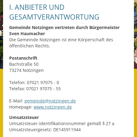
I. ANBIETER UND
Datenschutz
GESAMTVERANTWORTUNG
Datenschutz im
Gemeinde Notzingen vertreten durch Bürgermeister
Steueramt
Sven Haumacher
Die Gemeinde Notzingen ist eine Körperschaft des
Gebärdensprache
öffentlichen Rechts.
Geschichte und
Postanschrift
Gegenwart
Bachstraße 50
73274 Notzingen
Was die Alten noch
Telefon: 07021 97075 - 0
wussten!
Telefax: 07021 97075 - 55
Wagner-Werkstatt
E-Mail:
gemeinde@notzingen.de
Homepage:
www.notzingen.de
Informationsbroschüre
Umsatzsteuer
Umsatzsteuer-Identifikationsnummer gemäß § 27 a
Lärmaktionsplan
Umsatzsteuergesetz: DE145911944