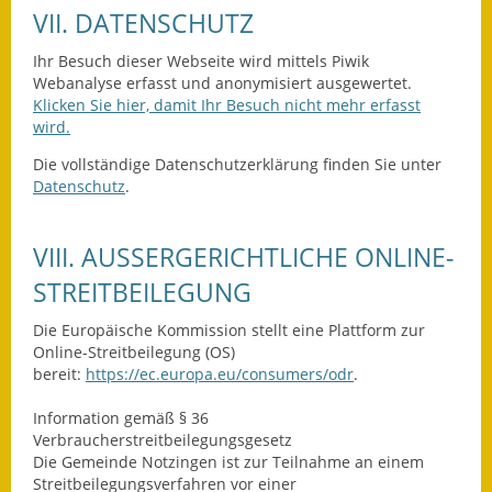
VII. DATENSCHUTZ
Wahlen
Ihr Besuch dieser Webseite wird mittels Piwik
Was erledige ich wo?
Webanalyse erfasst und anonymisiert ausgewertet.
Klicken Sie hier, damit Ihr Besuch nicht mehr erfasst
wird.
Leben
Die vollständige Datenschutzerklärung finden Sie unter
Bauen und Wohnen
Datenschutz
.
Baugebiete & Bauplätze
VIII. AUSSERGERICHTLICHE ONLINE-S
Bauwasser/Wasser/Abwasser
TREITBEILEGUNG
Bebauungspläne
Die Europäische Kommission stellt eine Plattform zur
Online-Streitbeilegung (OS)
Bodenrichtwerte
bereit:
https://ec.europa.eu/consumers/odr
.
Flächennutzungsplan
Information gemäß § 36
Verbraucherstreitbeilegungsgesetz
Die Gemeinde Notzingen ist zur Teilnahme an einem
Gerätehütten
Streitbeilegungsverfahren vor einer