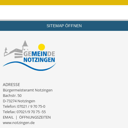
Kinderbetreuung
Nahverkehr
SITEMAP ÖFFNEN
Ver- & Entsorgung
Breitbandausbau
Klimaschutzagentur
Freizeit
Feuerwehr
ADRESSE
Bürgermeisteramt Notzingen
Bachstr. 50
Freizeit- & Sportstätten
D-73274 Notzingen
Telefon: 07021 / 9 70 75-0
Gesundheit & Soziales
Telefax: 07021/9 70 75 -55
EMAIL
|
ÖFFNUNGSZEITEN
Kirchen
www.notzingen.de