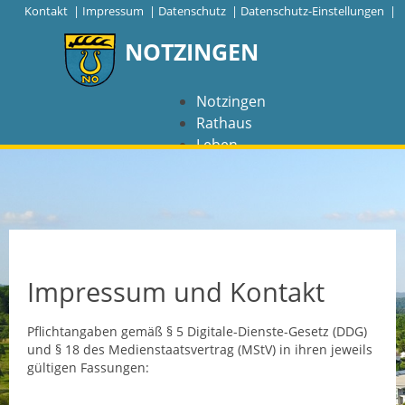
|
Kontakt
|
Impressum
|
Datenschutz
|
Datenschutz-Einstellungen |
NOTZINGEN
Notzingen
Rathaus
Leben
Freizeit
Wirtschaft
NAVIGATION
Notzingen
Impressum und Kontakt
Aktuelles
Pflichtangaben gemäß § 5 Digitale-Dienste-Gesetz (DDG)
und § 18 des Medienstaatsvertrag (MStV) in ihren jeweils
Barrierefreiheit
gültigen Fassungen:
Coronavirus