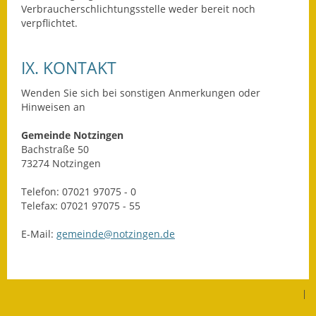
Verbraucherschlichtungsstelle weder bereit noch
Gutachterausschuss
verpflichtet.
Landessanierungsprogramm
IX. KONTAKT
Mietspiegel
Wenden Sie sich bei sonstigen Anmerkungen oder
Rückstausicherung von
Hinweisen an
Gebäuden
Gemeinde Notzingen
Bachstraße 50
Hochwassergefahrenkarte
73274 Notzingen
Gemeindehalle und
Telefon: 07021 97075 - 0
Bürgerhaus
Telefax: 07021 97075 - 55
Grundschule &
E-Mail:
gemeinde@notzingen.de
Kernzeitbetreuung
Integration und Asyl
|
Bevölkerungsschutz