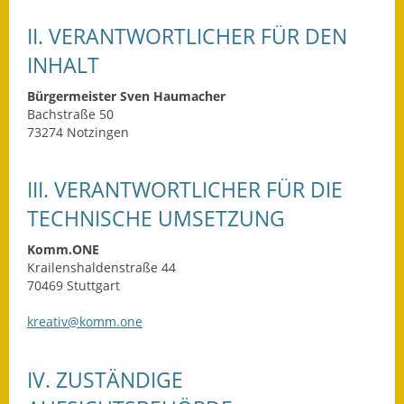
Leichte Sprache
II. VERANTWORTLICHER FÜR DEN
Infos in Leichter Sprache
INHALT
Mitteilungsblatt
Bürgermeister Sven Haumacher
Bachstraße 50
Nachhaltigkeitsbericht
73274 Notzingen
Notfallplanung
III. VERANTWORTLICHER FÜR DIE
Ortsplan
TECHNISCHE UMSETZUNG
Schadensmeldung
Komm.ONE
Krailenshaldenstraße 44
Straßenbau
70469 Stuttgart
Landesstraße
kreativ@komm.one
Kreisstraße
IV. ZUSTÄNDIGE
Umleitungsplan