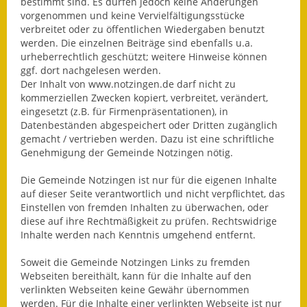
bestimmt sind. Es dürfen jedoch keine Änderungen
vorgenommen und keine Vervielfältigungsstücke
Fundbehörde
verbreitet oder zu öffentlichen Wiedergaben benutzt
werden. Die einzelnen Beiträge sind ebenfalls u.a.
Gemeinderat
urheberrechtlich geschützt; weitere Hinweise können
ggf. dort nachgelesen werden.
Sitzungsberichte 2015
Der Inhalt von www.notzingen.de darf nicht zu
kommerziellen Zwecken kopiert, verbreitet, verändert,
Sitzungsberichte 2016
eingesetzt (z.B. für Firmenpräsentationen), in
Datenbeständen abgespeichert oder Dritten zugänglich
gemacht / vertrieben werden. Dazu ist eine schriftliche
Sitzungsberichte 2017
Genehmigung der Gemeinde Notzingen nötig.
Sitzungsberichte 2018
Die Gemeinde Notzingen ist nur für die eigenen Inhalte
auf dieser Seite verantwortlich und nicht verpflichtet, das
Sitzungsberichte 2019
Einstellen von fremden Inhalten zu überwachen, oder
diese auf ihre Rechtmäßigkeit zu prüfen. Rechtswidrige
Sitzungsberichte 2020
Inhalte werden nach Kenntnis umgehend entfernt.
Gemeindeverwaltung
Soweit die Gemeinde Notzingen Links zu fremden
Webseiten bereithält, kann für die Inhalte auf den
verlinkten Webseiten keine Gewähr übernommen
Haushalt & Finanzen
werden. Für die Inhalte einer verlinkten Webseite ist nur