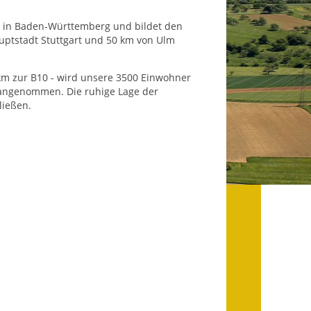
Datenschutz
t in Baden-Württemberg und bildet den
Datenschutz im
uptstadt Stuttgart und 50 km von Ulm
Steueramt
km zur B10 - wird unsere 3500 Einwohner
Gebärdensprache
angenommen. Die ruhige Lage der
ließen.
Geschichte und
Gegenwart
Was die Alten noch
wussten!
Wagner-Werkstatt
Informationsbroschüre
Lärmaktionsplan
Leichte Sprache