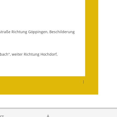
Infos in Leichter Sprache
Mitteilungsblatt
Nachhaltigkeitsbericht
straße Richtung Göppingen, Beschilderung
Notfallplanung
Ortsplan
bach", weiter Richtung Hochdorf,
Schadensmeldung
Straßenbau
|
Landesstraße
Kreisstraße
Umleitungsplan
FT