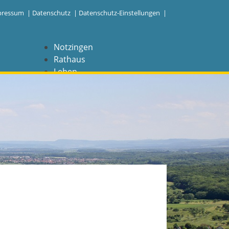
pressum
|
Datenschutz
|
Datenschutz-Einstellungen |
Notzingen
Rathaus
Leben
Freizeit
Wirtschaft
NAVIGATION
Notzingen
Aktuelles
Barrierefreiheit
Coronavirus