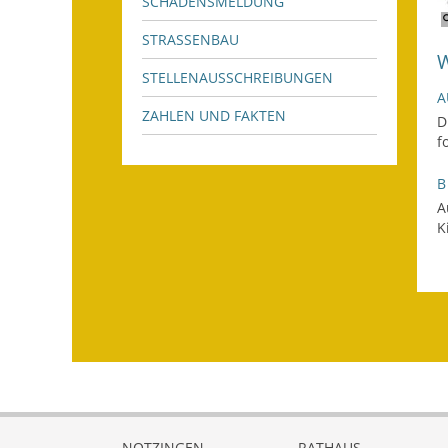
SCHADENSMELDUNG
STRASSENBAU
STELLENAUSSCHREIBUNGEN
A
ZAHLEN UND FAKTEN
D
f
B
A
K
NOTZINGEN
RATHAUS