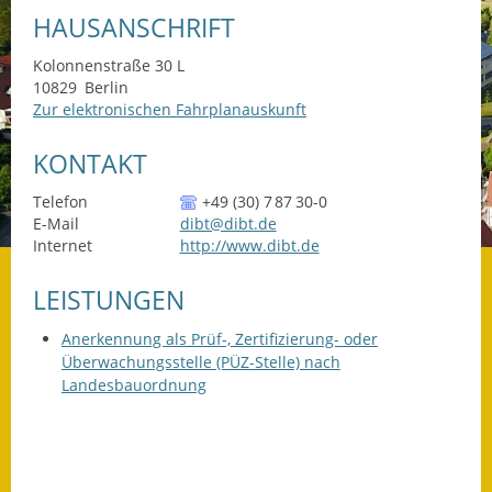
HAUSANSCHRIFT
Datenschutz
Kolonnenstraße 30 L
Datenschutz im
10829
Berlin
Steueramt
Zur elektronischen Fahrplanauskunft
KONTAKT
Gebärdensprache
Telefon
+49 (30) 7
87
30-0
Geschichte und
E-Mail
dibt@dibt.de
Gegenwart
Internet
http://www.dibt.de
Was die Alten noch
LEISTUNGEN
wussten!
Anerkennung als Prüf-, Zertifizierung- oder
Wagner-Werkstatt
Überwachungsstelle (PÜZ-Stelle) nach
Landesbauordnung
Informationsbroschüre
Lärmaktionsplan