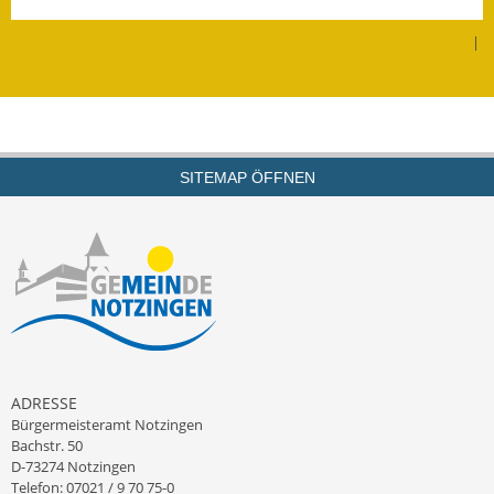
Leichte Sprache
|
Infos in Leichter Sprache
Mitteilungsblatt
Nachhaltigkeitsbericht
SITEMAP ÖFFNEN
Notfallplanung
Ortsplan
Schadensmeldung
Straßenbau
Landesstraße
ADRESSE
Bürgermeisteramt Notzingen
Kreisstraße
Bachstr. 50
D-73274 Notzingen
Umleitungsplan
Telefon: 07021 / 9 70 75-0