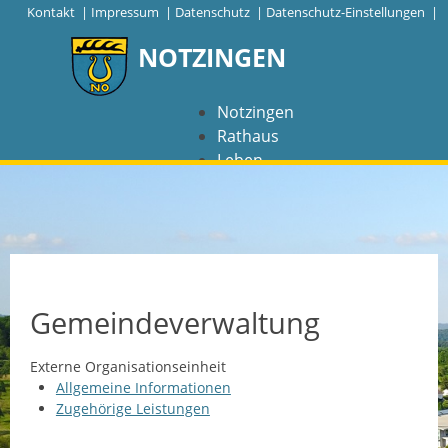
|
Kontakt
|
Impressum
|
Datenschutz
|
Datenschutz-Einstellungen |
NOTZINGEN
Notzingen
Rathaus
Leben
Freizeit
Wirtschaft
NAVIGATION
Notzingen
Gemeindeverwaltung
Aktuelles
Externe Organisationseinheit
Allgemeine Informationen
Barrierefreiheit
Zugehörige Leistungen
Coronavirus