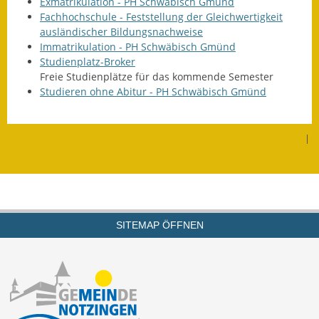
Exmatrikulation - PH Schwäbisch Gmünd
Fachhochschule - Feststellung der Gleichwertigkeit
Termine &
ausländischer Bildungsnachweise
Veranstaltungen
Immatrikulation - PH Schwäbisch Gmünd
Studienplatz-Broker
Vereine
Freie Studienplätze für das kommende Semester
Studieren ohne Abitur - PH Schwäbisch Gmünd
Wirtschaft
Ausschreibung von
|
Baumaßnahmen
Firmenliste
SITEMAP ÖFFNEN