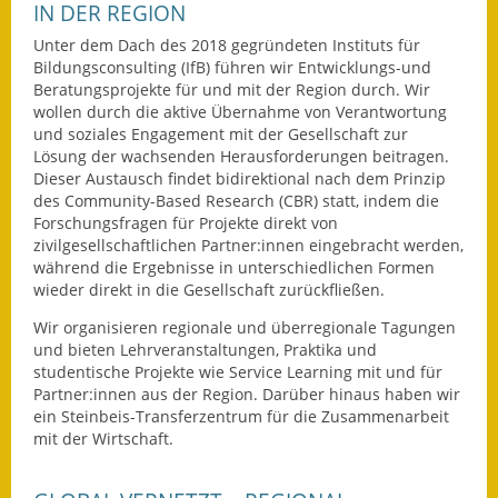
IN DER REGION
Eröffnungsbilanz
Unter dem Dach des 2018 gegründeten Instituts für
Bildungsconsulting (IfB) führen wir Entwicklungs-und
Getrennte
Beratungsprojekte für und mit der Region durch. Wir
Abwassergebühr
wollen durch die aktive Übernahme von Verantwortung
und soziales Engagement mit der Gesellschaft zur
Grundsteuerreform
Lösung der wachsenden Herausforderungen beitragen.
Dieser Austausch findet bidirektional nach dem Prinzip
Haushaltspläne
des Community-Based Research (CBR) statt, indem die
Forschungsfragen für Projekte direkt von
Jahresabschlüsse
zivilgesellschaftlichen Partner:innen eingebracht werden,
während die Ergebnisse in unterschiedlichen Formen
Wasserversorgung
wieder direkt in die Gesellschaft zurückfließen.
Wir organisieren regionale und überregionale Tagungen
Heiraten in Notzingen
und bieten Lehrveranstaltungen, Praktika und
studentische Projekte wie Service Learning mit und für
Mitarbeiter
Partner:innen aus der Region. Darüber hinaus haben wir
ein Steinbeis-Transferzentrum für die Zusammenarbeit
Notruftafel
mit der Wirtschaft.
Ortsrecht