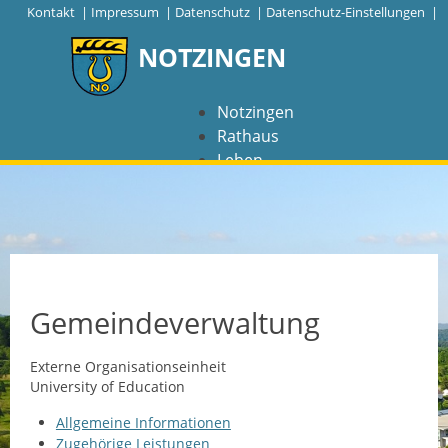
|
Kontakt
|
Impressum
|
Datenschutz
|
Datenschutz-Einstellungen |
NOTZINGEN
Notzingen
Rathaus
Leben
Freizeit
Wirtschaft
NAVIGATION
Notzingen
Gemeindeverwaltung
Aktuelles
Externe Organisationseinheit
University of Education
Barrierefreiheit
Allgemeine Informationen
Coronavirus
Zugehörige Leistungen