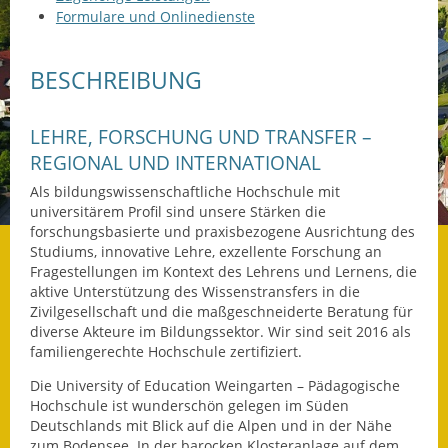
Formulare und Onlinedienste
Datenschutz
BESCHREIBUNG
Datenschutz im
Steueramt
LEHRE, FORSCHUNG UND TRANSFER –
Gebärdensprache
REGIONAL UND INTERNATIONAL
Geschichte und
Als bildungswissenschaftliche Hochschule mit
Gegenwart
universitärem Profil sind unsere Stärken die
forschungsbasierte und praxisbezogene Ausrichtung des
Studiums, innovative Lehre, exzellente Forschung an
Was die Alten noch
Fragestellungen im Kontext des Lehrens und Lernens, die
wussten!
aktive Unterstützung des Wissenstransfers in die
Zivilgesellschaft und die maßgeschneiderte Beratung für
Wagner-Werkstatt
diverse Akteure im Bildungssektor. Wir sind seit 2016 als
familiengerechte Hochschule zertifiziert.
Informationsbroschüre
Die University of Education Weingarten – Pädagogische
Hochschule ist wunderschön gelegen im Süden
Lärmaktionsplan
Deutschlands mit Blick auf die Alpen und in der Nähe
zum Bodensee. In der barocken Klosteranlage auf dem