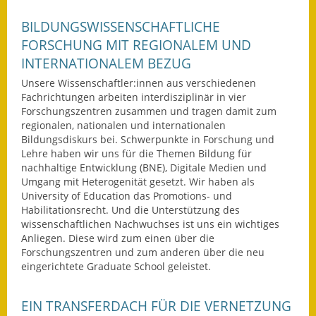
Fundbehörde
BILDUNGSWISSENSCHAFTLICHE
FORSCHUNG MIT REGIONALEM UND
Gemeinderat
INTERNATIONALEM BEZUG
Unsere Wissenschaftler:innen aus verschiedenen
Sitzungsberichte 2015
Fachrichtungen arbeiten interdisziplinär in vier
Forschungszentren zusammen und tragen damit zum
Sitzungsberichte 2016
regionalen, nationalen und internationalen
Bildungsdiskurs bei. Schwerpunkte in Forschung und
Sitzungsberichte 2017
Lehre haben wir uns für die Themen Bildung für
nachhaltige Entwicklung (BNE), Digitale Medien und
Sitzungsberichte 2018
Umgang mit Heterogenität gesetzt. Wir haben als
University of Education das Promotions- und
Sitzungsberichte 2019
Habilitationsrecht. Und die Unterstützung des
wissenschaftlichen Nachwuchses ist uns ein wichtiges
Sitzungsberichte 2020
Anliegen. Diese wird zum einen über die
Forschungszentren und zum anderen über die neu
eingerichtete Graduate School geleistet.
Gemeindeverwaltung
Haushalt & Finanzen
EIN TRANSFERDACH FÜR DIE VERNETZUNG