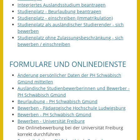
Integriertes Auslandsstudium beantragen
Kinderbetreuung
Studienplatz - Beurlaubung beantragen
Studienplatz - einschreiben (Immatrikulation)
Nahverkehr
Studienplatz als ausländischer Studierender - sich
bewerben
Ver- & Entsorgung
Studienplatz ohne Zulassungsbeschränkung - sich
bewerben / einschreiben
Breitbandausbau
FORMULARE UND ONLINEDIENSTE
Klimaschutzagentur
Änderung persönlicher Daten der PH Schwäbisch
Freizeit
Gmünd mitteilen
Ausländische Studienbewerberinnen und Bewerber -
Feuerwehr
PH Schwäbisch Gmünd
Beurlaubung - PH Schwäbisch Gmünd
Freizeit- & Sportstätten
Bewerben - Pädagogische Hochschule Ludwigsburg
Bewerben - PH Schwäbisch Gmünd
Gesundheit & Soziales
Bewerben - Universität Freiburg
Die Onlinebewerbung bei der Universität Freiburg
Kirchen
korrekt durchführen