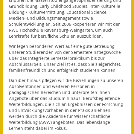
knüpfen die Masterstudiengänge Alphabetisierung und
Grundbildung, Early Childhood Studies, Inter-Kulturelle
Ausweichfahrplan
Bildung / Kulturvermittlung, Educational Science,
Buslinie 168
Medien- und Bildungsmanagement sowie
Schulentwicklung an. Seit 2006 kooperieren wir mit der
RWU Hochschule Ravensburg-Weingarten, um auch
Stellenausschreibungen
Lehrkräfte für berufliche Schulen auszubilden.
Zahlen und Fakten
Wir legen besonderen Wert auf eine gute Betreuung
unserer Studierenden von der Semestereinstiegswoche
Rathaus
über das Integrierte Semesterpraktikum bis zur
Abschlussarbeit. Unser Ziel ist es, dass Sie zielgerichtet,
familienfreundlich und erfolgreich studieren können.
Bauhof Notzingen
Darüber hinaus pflegen wir die Beziehungen zu unseren
Behördenadressen
Absolvent:innen und weiteren Personen in
pädagogischen Bereichen und unterbreiten ihnen
Beratungsstellen im
Angebote über das Studium hinaus: Berufsbegleitende
Landkreis
Weiterbildungen, die sich an Ergebnissen der Forschung
und Entwicklungsvorhaben in der Praxis anlehnen,
werden durch die Akademie für Wissenschaftliche
Dienstleistungen
Weiterbildung (AWW) angeboten. Das lebenslange
Lernen steht dabei im Fokus.
Formulare