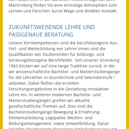
Leichte Sprache
Martinsberg finden Sie eine einmalige Atmosphäre zum
Lernen und Forschen, kurze Wege und direkten Kontakt.
Infos in Leichter Sprache
Mitteilungsblatt
ZUKUNFTSWEISENDE LEHRE UND
PASSGENAUE BERATUNG
Nachhaltigkeitsbericht
Unsere Kernkompetenzen sind die berufsbezogene Aus-,
Fort- und Weiterbildung von Lehrer:innen und die
Notfallplanung
Qualifikation von Studierenden für bildungs- und
beratungsbezogene Berufsfelder. Seit unserer Gründung
Ortsplan
1962 blicken wir auf eine lange Tradition zurück, in der
wir wissenschaftliche Bachelor- und Masterstudiengänge
Schadensmeldung
für die Lehrämter in Grundschule und Sekundarstufe I
anbieten. Dabei fließen die erzielten
Forschungsergebnisse in die Gestaltung innovativer
Straßenbau
Lehre ein. In weiteren modernen Bachelor- und
Masterstudiengängen greifen wir aktuelle
Landesstraße
gesellschaftliche Themen auf. Dies sind die
Bachelorstudiengänge Bewegung & Ernährung,
Kreisstraße
Elementarbildung, Logopädie, Medien- und
Bildungsmanagement, sowie Umweltbildung. Daran
Umleitungsplan