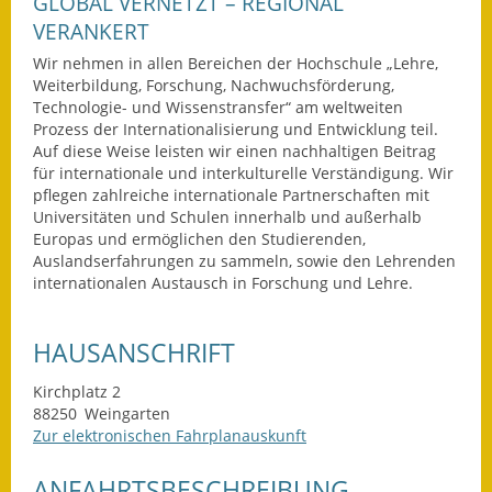
GLOBAL VERNETZT – REGIONAL
VERANKERT
Wahlen
Wir nehmen in allen Bereichen der Hochschule „Lehre,
Was erledige ich wo?
Weiterbildung, Forschung, Nachwuchsförderung,
Technologie- und Wissenstransfer“ am weltweiten
Leben
Prozess der Internationalisierung und Entwicklung teil.
Auf diese Weise leisten wir einen nachhaltigen Beitrag
für internationale und interkulturelle Verständigung. Wir
Bauen und Wohnen
pflegen zahlreiche internationale Partnerschaften mit
Universitäten und Schulen innerhalb und außerhalb
Baugebiete & Bauplätze
Europas und ermöglichen den Studierenden,
Auslandserfahrungen zu sammeln, sowie den Lehrenden
Bauwasser/Wasser/Abwasser
internationalen Austausch in Forschung und Lehre.
Bebauungspläne
HAUSANSCHRIFT
Bodenrichtwerte
Kirchplatz 2
88250
Weingarten
Flächennutzungsplan
Zur elektronischen Fahrplanauskunft
Gerätehütten
ANFAHRTSBESCHREIBUNG