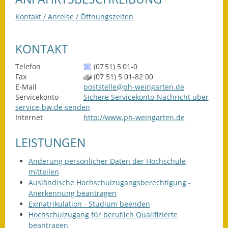
Gutachterausschuss
Kontakt / Anreise / Öffnungszeiten
Landessanierungsprogramm
KONTAKT
Mietspiegel
Telefon
(07
51) 5
01-0
Rückstausicherung von
Fax
(07
51) 5
01-82
00
Gebäuden
E-Mail
poststelle@ph-weingarten.de
Servicekonto
Sichere Servicekonto-Nachricht über
service-bw.de senden
Hochwassergefahrenkarte
Internet
http://www.ph-weingarten.de
Gemeindehalle und
LEISTUNGEN
Bürgerhaus
Änderung persönlicher Daten der Hochschule
Grundschule &
mitteilen
Kernzeitbetreuung
Ausländische Hochschulzugangsberechtigung -
Anerkennung beantragen
Integration und Asyl
Exmatrikulation - Studium beenden
Hochschulzugang für beruflich Qualifizierte
Bevölkerungsschutz
beantragen