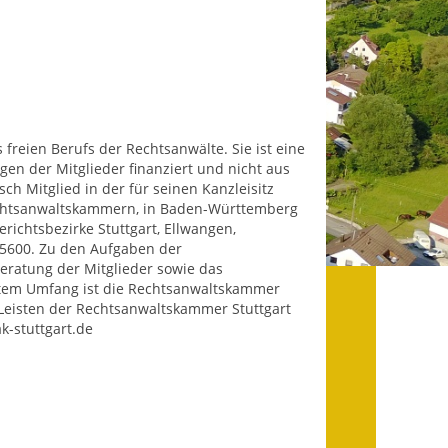
Datenschutz
Datenschutz im
Steueramt
Gebärdensprache
freien Berufs der Rechtsanwälte. Sie ist eine
Geschichte und
ägen der Mitglieder finanziert und nicht aus
ch Mitglied in der für seinen Kanzleisitz
Gegenwart
echtsanwaltskammern, in Baden-Württemberg
richtsbezirke Stuttgart, Ellwangen,
Was die Alten noch
 5600. Zu den Aufgaben der
wussten!
eratung der Mitglieder sowie das
ktem Umfang ist die Rechtsanwaltskammer
Wagner-Werkstatt
e Leisten der Rechtsanwaltskammer Stuttgart
k-stuttgart.de
Informationsbroschüre
Lärmaktionsplan
Leichte Sprache