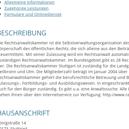
Allgemeine Informationen
Zugehörige Leistungen
Formulare und Onlinedienste
BESCHREIBUNG
ie Rechtsanwaltskammer ist die Selbstverwaltungsorganisation des 
örperschaft des öffentlichen Rechts, die sich alleine aus den Beitr
teuermitteln. Mit seiner Zulassung wird ein Rechtsanwalt automatis
uständigen Rechtsanwaltskammer. Im Bundesgebiet gibt es 28 R
ier. Die Rechtsanwaltskammer Stuttgart ist zuständig für die Landge
eilbronn und Ulm. Die Mitgliederzahl beträgt im Januar 2004 über
echtsanwaltskammer gehört die berufsrechtliche Betreuung und B
ulassungs-, Fortbildungs- und Ausbildungswesen. In eingeschrän
uch für den Bürger zuständig. Es gibt u.a. eine Anwaltssuche. All
tehen Ihnen über den Internetservice zur Verfügung: http://www.ra
HAUSANSCHRIFT
önigstraße 14
0173
Stuttgart