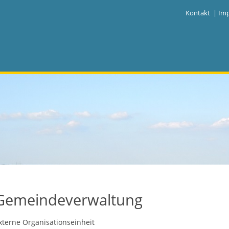
|
Kontakt
|
Im
Gemeindeverwaltung
xterne Organisationseinheit