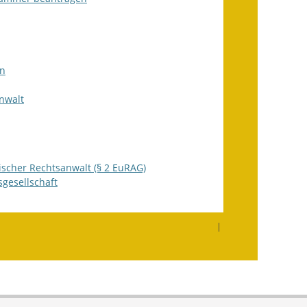
Ausweichfahrplan
Buslinie 168
Stellenausschreibungen
en
Zahlen und Fakten
nwalt
Rathaus
Bauhof Notzingen
scher Rechtsanwalt (§ 2 EuRAG)
Behördenadressen
gesellschaft
Beratungsstellen im
Landkreis
|
Dienstleistungen
Formulare