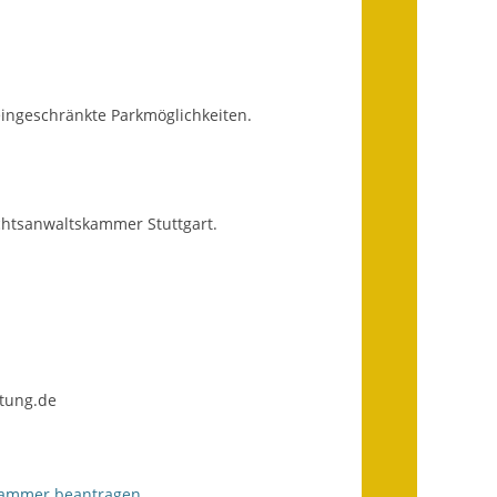
Infos in Leichter Sprache
Mitteilungsblatt
eingeschränkte Parkmöglichkeiten.
Nachhaltigkeitsbericht
Notfallplanung
htsanwaltskammer Stuttgart.
Ortsplan
Schadensmeldung
Straßenbau
Landesstraße
tung.de
Kreisstraße
Umleitungsplan
skammer beantragen