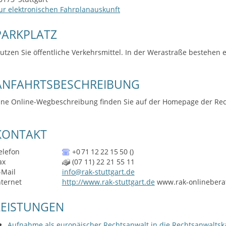
ur elektronischen Fahrplanauskunft
PARKPLATZ
utzen Sie öffentliche Verkehrsmittel. In der Werastraße bestehen 
ANFAHRTSBESCHREIBUNG
ine Online-Wegbeschreibung finden Sie auf der Homepage der Rec
KONTAKT
elefon
+0
71
12
22
15
50 ()
ax
(07
11) 22
21
55
11
-Mail
info@rak-stuttgart.de
nternet
http://www.rak-stuttgart.de
www.rak-onlinebera
LEISTUNGEN
Aufnahme als europäischer Rechtsanwalt in die Rechtsanwalt