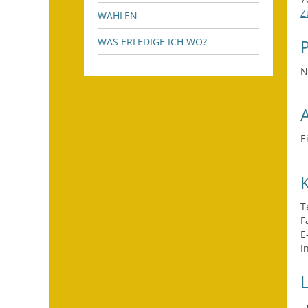
Z
WAHLEN
WAS ERLEDIGE ICH WO?
N
E
T
F
E
I