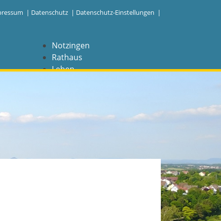
pressum
|
Datenschutz
|
Datenschutz-Einstellungen |
Notzingen
Rathaus
Leben
Freizeit
Wirtschaft
NAVIGATION
Notzingen
Aktuelles
Barrierefreiheit
Coronavirus