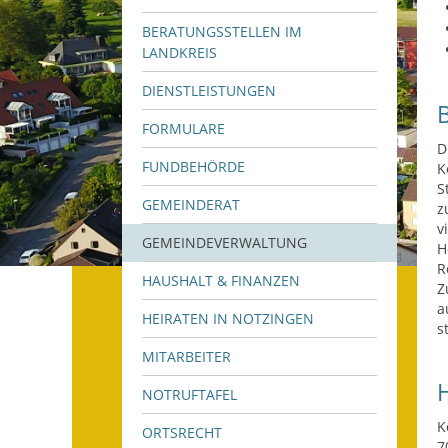
BERATUNGSSTELLEN IM
LANDKREIS
DIENSTLEISTUNGEN
FORMULARE
D
FUNDBEHÖRDE
K
S
GEMEINDERAT
z
v
GEMEINDEVERWALTUNG
H
R
HAUSHALT & FINANZEN
Z
a
HEIRATEN IN NOTZINGEN
s
MITARBEITER
NOTRUFTAFEL
K
ORTSRECHT
7