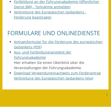
Fortbildung an der Führungsakademie (öffentlicher
Dienst BW) - Teilnahme anmelden
Fundbehörde
Verbreitung des Europäischen Gedankens -
Förderung beantragen
Gemeinderat
Sitzungsberichte 2015
FORMULARE UND ONLINEDIENSTE
Sitzungsberichte 2016
Antragsformular für die Förderung des europäischen
Gedankens (PDF)
Sitzungsberichte 2017
Aus- und Fortbildungsangebot der
Führungsakademie
Sitzungsberichte 2018
Hier erhalten Sie einen Überblick über die
Veranstaltungen der Führungsakademie.
Sitzungsberichte 2019
Download Verwendungsnachweis zum Förderantrag
Verbreitung des Europäischen Gedankens (xlsx)
Sitzungsberichte 2020
Gemeindeverwaltung
|
Haushalt & Finanzen