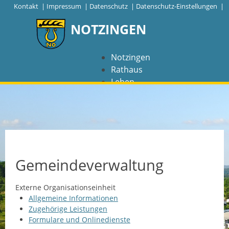
|
Kontakt
|
Impressum
|
Datenschutz
|
Datenschutz-Einstellungen |
NOTZINGEN
Notzingen
Rathaus
Leben
Freizeit
Wirtschaft
NAVIGATION
Notzingen
Gemeindeverwaltung
Aktuelles
Externe Organisationseinheit
Allgemeine Informationen
Barrierefreiheit
Zugehörige Leistungen
Formulare und Onlinedienste
Coronavirus