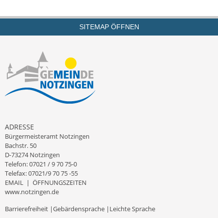
Eröffnungsbilanz
SITEMAP ÖFFNEN
Getrennte
Abwassergebühr
Grundsteuerreform
Haushaltspläne
Jahresabschlüsse
Wasserversorgung
ADRESSE
Bürgermeisteramt Notzingen
Bachstr. 50
Heiraten in Notzingen
D-73274 Notzingen
Telefon: 07021 / 9 70 75-0
Mitarbeiter
Telefax: 07021/9 70 75 -55
EMAIL
|
ÖFFNUNGSZEITEN
Notruftafel
www.notzingen.de
Barrierefreiheit
|
Gebärdensprache
|
Leichte Sprache
Ortsrecht