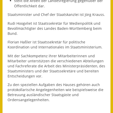
Leichte Sprache
stellt die Arbeit der Landesregierung gegenüber der
Öffentlichkeit dar.
Infos in Leichter Sprache
Staatsminister und Chef der Staatskanzlei ist Jörg Krauss.
Mitteilungsblatt
Rudi Hoogvliet ist Staatssekretär für Medienpolitik und
Bevollmächtigter des Landes Baden-Württemberg beim
Bund.
Nachhaltigkeitsbericht
Florian Haßler ist Staatssekretär für politische
Notfallplanung
Koordination und Internationales im Staatsministerium.
Mit der Sachkompetenz ihrer Mitarbeiterinnen und
Ortsplan
Mitarbeiter unterstützen die verschiedenen Abteilungen
und Fachreferate die Arbeit des Ministerpräsidenten, des
Schadensmeldung
Staatsministers und der Staatssekretäre und bereiten
Entscheidungen vor.
Straßenbau
Zu den speziellen Aufgaben des Hauses gehören auch
Landesstraße
protokollarische Angelegenheiten wie beispielsweise die
Betreuung ausländischer Staatsgäste und
Ordensangelegenheiten.
Kreisstraße
Umleitungsplan