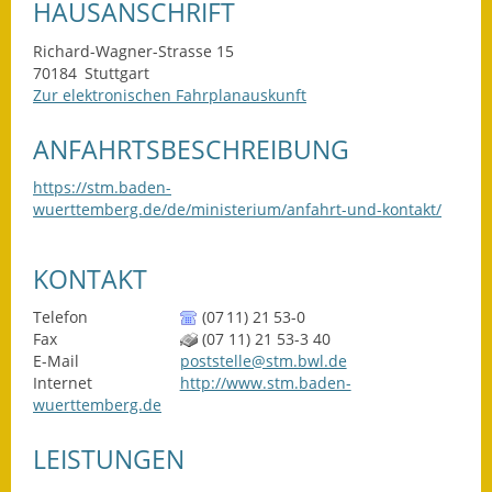
HAUSANSCHRIFT
Ausweichfahrplan
Richard-Wagner-Strasse 15
Buslinie 168
70184
Stuttgart
Zur elektronischen Fahrplanauskunft
Stellenausschreibungen
ANFAHRTSBESCHREIBUNG
Zahlen und Fakten
https://stm.baden-
Rathaus
wuerttemberg.de/de/ministerium/anfahrt-und-kontakt/
Bauhof Notzingen
KONTAKT
Behördenadressen
Telefon
(07
11) 21
53-0
Fax
(07
11) 21
53-3
40
Beratungsstellen im
E-Mail
poststelle@stm.bwl.de
Landkreis
Internet
http://www.stm.baden-
wuerttemberg.de
Dienstleistungen
LEISTUNGEN
Formulare