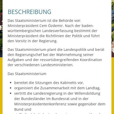
Datenschutz
BESCHREIBUNG
Datenschutz im
Das Staatsministerium ist die Behörde von
Steueramt
Ministerpräsident Cem Özdemir. Nach der baden-
württembergischen Landesverfassung bestimmt der
Ministerpräsident die Richtlinien der Politik und führt
Gebärdensprache
den Vorsitz in der Regierung.
Geschichte und
Das Staatsministerium plant die Landespolitik und berät
Gegenwart
den Regierungschef bei der Wahrnehmung seiner
Aufgaben und der ressortübergreifenden Koordination
Was die Alten noch
der verschiedenen Landesministerien.
wussten!
Das Staatsministerium
Wagner-Werkstatt
bereitet die Sitzungen des Kabinetts vor,
organisiert die Zusammenarbeit mit dem Landtag,
Informationsbroschüre
vertritt die Landesregierung in der Willensbildung
der Bundesländer im Bundesrat und in der
Lärmaktionsplan
Ministerpräsidentenkonferenz sowie gegenüber dem
Bund und