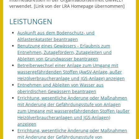
Leichte Sprache
verwendet. [Link von der LRA Homepage übernommen]
Infos in Leichter Sprache
LEISTUNGEN
Mitteilungsblatt
Auskunft aus dem Bodenschutz- und
Altlastenkataster beantragen
Nachhaltigkeitsbericht
Benutzung eines Gewässers - Erlaubnis zum
Entnehmen, Zutagefördern, Zutageleiten und
Notfallplanung
Ableiten von Grundwasser beantragen
Betreiberwechsel einer Anlage zum Umgang mit
Ortsplan
wassergefährdenden Stoffen (AwSV-Anlage, außer
Heizölverbraucheranlage und JGS-Anlage) anzeigen
Schadensmeldung
Entnehmen und Ableiten von Wasser aus
oberirdischen Gewässern beantragen
Straßenbau
Errichtung, wesentliche Änderung oder Maßnahmen
mit Änderung der Gefährdungsstufe von Anlagen
Landesstraße
zum Umgang mit wassergefährdenden Stoffen (außer
Heizölverbraucheranlagen und JGS-Anlagen)
Kreisstraße
anzeigen
Errichtung, wesentliche Änderung oder Maßnahmen
Umleitungsplan
mit Änderung der Gefährdungsstufe von