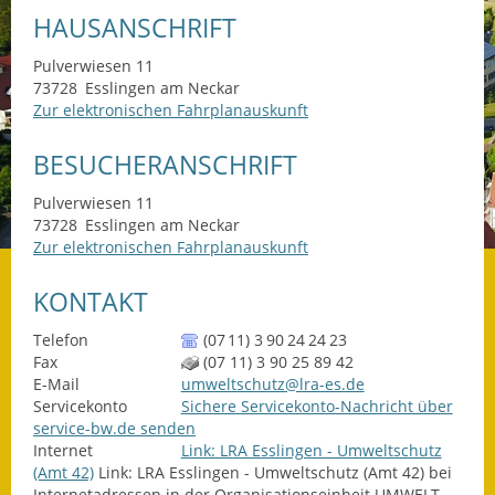
HAUSANSCHRIFT
Datenschutz
Pulverwiesen 11
Datenschutz im
73728
Esslingen am Neckar
Steueramt
Zur elektronischen Fahrplanauskunft
BESUCHERANSCHRIFT
Gebärdensprache
Pulverwiesen 11
Geschichte und
73728
Esslingen am Neckar
Gegenwart
Zur elektronischen Fahrplanauskunft
Was die Alten noch
KONTAKT
wussten!
Telefon
(07
11) 3
90
24
24
23
Wagner-Werkstatt
Fax
(07
11) 3
90
25
89
42
E-Mail
umweltschutz@lra-es.de
Informationsbroschüre
Servicekonto
Sichere Servicekonto-Nachricht über
service-bw.de senden
Lärmaktionsplan
Internet
Link: LRA Esslingen - Umweltschutz
(Amt 42)
Link: LRA Esslingen - Umweltschutz (Amt 42) bei
Internetadressen in der Organisationseinheit UMWELT