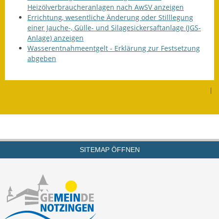
Heizölverbraucheranlagen nach AwSV anzeigen
Errichtung, wesentliche Änderung oder Stilllegung
Ausweichfahrplan
einer Jauche-, Gülle- und Silagesickersaftanlage (JGS-
Buslinie 168
Anlage) anzeigen
Wasserentnahmeentgelt - Erklärung zur Festsetzung
Stellenausschreibungen
abgeben
Zahlen und Fakten
|
Rathaus
Bauhof Notzingen
Behördenadressen
SITEMAP ÖFFNEN
Beratungsstellen im
Landkreis
Dienstleistungen
Formulare