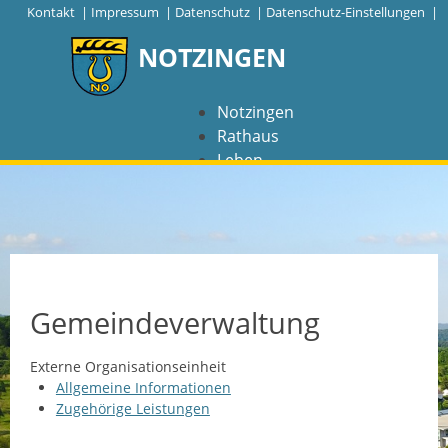
|
Kontakt
|
Impressum
|
Datenschutz
|
Datenschutz-Einstellungen |
NOTZINGEN
Notzingen
Rathaus
Leben
Freizeit
Wirtschaft
NAVIGATION
Notzingen
Gemeindeverwaltung
Aktuelles
Externe Organisationseinheit
Allgemeine Informationen
Barrierefreiheit
Zugehörige Leistungen
Coronavirus