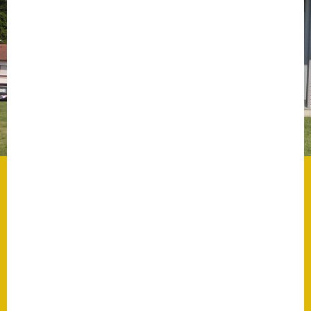
Datenschutz
Datenschutz im
Steueramt
Gebärdensprache
Geschichte und
Gegenwart
Was die Alten noch
wussten!
Wagner-Werkstatt
Informationsbroschüre
Lärmaktionsplan