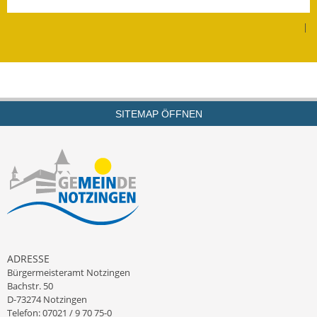
Leichte Sprache
|
Infos in Leichter Sprache
Mitteilungsblatt
Nachhaltigkeitsbericht
SITEMAP ÖFFNEN
Notfallplanung
Ortsplan
Schadensmeldung
Straßenbau
Landesstraße
ADRESSE
Bürgermeisteramt Notzingen
Kreisstraße
Bachstr. 50
D-73274 Notzingen
Umleitungsplan
Telefon: 07021 / 9 70 75-0