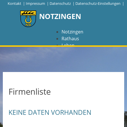
|
Kontakt
|
Impressum
|
Datenschutz
|
Datenschutz-Einstellungen |
NOTZINGEN
Notzingen
Rathaus
Leben
Freizeit
Wirtschaft
NAVIGATION
Notzingen
Firmenliste
Aktuelles
KEINE DATEN VORHANDEN
Barrierefreiheit
Coronavirus