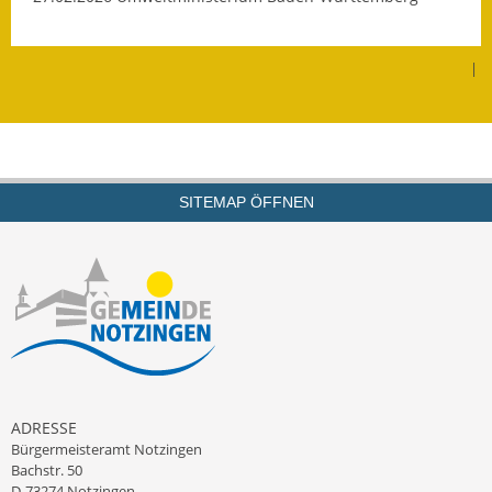
Kinderbetreuung
|
Nahverkehr
Ver- & Entsorgung
Breitbandausbau
SITEMAP ÖFFNEN
Klimaschutzagentur
Freizeit
Feuerwehr
Freizeit- & Sportstätten
Gesundheit & Soziales
ADRESSE
Bürgermeisteramt Notzingen
Kirchen
Bachstr. 50
D-73274 Notzingen