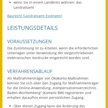
wenn Sie in einem Landkreis wohnen: das
Landratsamt
Ausweichfahrplan
Buslinie 168
Baurecht [Landratsamt Esslingen]
Stellenausschreibungen
LEISTUNGSDETAILS
Zahlen und Fakten
VORAUSSETZUNGEN
Rathaus
Die Zustimmung ist zu erteilen, wenn die erforderlichen
Unterlagen unter Verwendung der vorgeschriebenen
Bauhof Notzingen
elektronischen Vordrucke eingereicht worden sind.
Behördenadressen
VERFAHRENSABLAUF
Beratungsstellen im
Als Maßnahmenträger von Ökokonto-Maßnahmen
können Sie sich über den Zugang für Maßnahmenträger
Landkreis
für die Online-Anwendung „Kompensationsverzeichnis
Baden-Württemberg“ (KompVz BW) registrieren und
Dienstleistungen
erhalten daraufhin einen persönlichen Zugang.
Formulare
Über diesen Zugang kann die Änderung des