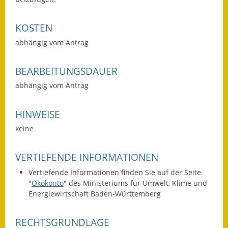
Wahlen
KOSTEN
Was erledige ich wo?
abhängig vom Antrag
Leben
BEARBEITUNGSDAUER
Bauen und Wohnen
abhängig vom Antrag
Baugebiete & Bauplätze
HINWEISE
Bauwasser/Wasser/Abwasser
keine
Bebauungspläne
VERTIEFENDE INFORMATIONEN
Bodenrichtwerte
Vertiefende Informationen finden Sie auf der Seite
"
Ökokonto
" des Ministeriums für Umwelt, Klime und
Flächennutzungsplan
Energiewirtschaft Baden-Württemberg
Gerätehütten
RECHTSGRUNDLAGE