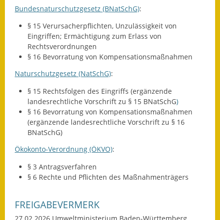
Gutachterausschuss
Bundesnaturschutzgesetz (BNatSchG)
:
§ 15 Verursacherpflichten, Unzulässigkeit von
Landessanierungsprogramm
Eingriffen; Ermächtigung zum Erlass von
Rechtsverordnungen
Mietspiegel
§ 16 Bevorratung von Kompensationsmaßnahmen
Rückstausicherung von
Naturschutzgesetz (NatSchG)
:
Gebäuden
§ 15 Rechtsfolgen des Eingriffs (ergänzende
landesrechtliche Vorschrift zu § 15 BNatSchG
)
Hochwassergefahrenkarte
§ 16 Bevorratung von Kompensationsmaßnahmen
(ergänzende landesrechtliche Vorschrift zu § 16
Gemeindehalle und
BNatSchG)
Bürgerhaus
Ökokonto-Verordnung (ÖKVO)
:
Grundschule &
§ 3 Antragsverfahren
Kernzeitbetreuung
§ 6 Rechte und Pflichten des Maßnahmenträgers
Integration und Asyl
FREIGABEVERMERK
Bevölkerungsschutz
27.02.2026 Umweltministerium Baden-Württemberg