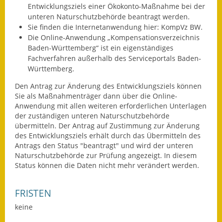
Entwicklungsziels einer Ökokonto-Maßnahme bei der
Fundbehörde
unteren Naturschutzbehörde beantragt werden.
Sie finden die Internetanwendung hier: KompVz BW.
Gemeinderat
Die Online-Anwendung „Kompensationsverzeichnis
Baden-Württemberg“ ist ein eigenständiges
Fachverfahren außerhalb des Serviceportals Baden-
Sitzungsberichte 2015
Württemberg.
Sitzungsberichte 2016
Den Antrag zur Änderung des Entwicklungsziels können
Sie als Maßnahmenträger dann über die Online-
Sitzungsberichte 2017
Anwendung mit allen weiteren erforderlichen Unterlagen
der zuständigen unteren Naturschutzbehörde
Sitzungsberichte 2018
übermitteln. Der Antrag auf Zustimmung zur Änderung
des Entwicklungsziels erhält durch das Übermitteln des
Sitzungsberichte 2019
Antrags den Status "beantragt" und wird der unteren
Naturschutzbehörde zur Prüfung angezeigt. In diesem
Status können die Daten nicht mehr verändert werden.
Sitzungsberichte 2020
Gemeindeverwaltung
FRISTEN
keine
Haushalt & Finanzen