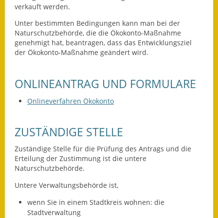
Leichte Sprache
verkauft werden.
Infos in Leichter Sprache
Unter bestimmten Bedingungen kann man bei der
Naturschutzbehörde, die die Ökokonto-Maßnahme
genehmigt hat, beantragen, dass das Entwicklungsziel
Mitteilungsblatt
der Ökokonto-Maßnahme geändert wird.
Nachhaltigkeitsbericht
ONLINEANTRAG UND FORMULARE
Notfallplanung
Onlineverfahren Ökokonto
Ortsplan
ZUSTÄNDIGE STELLE
Schadensmeldung
Zuständige Stelle für die Prüfung des Antrags und die
Straßenbau
Erteilung der Zustimmung ist die untere
Naturschutzbehörde.
Landesstraße
Untere Verwaltungsbehörde ist,
Kreisstraße
wenn Sie in einem Stadtkreis wohnen: die
Stadtverwaltung
Umleitungsplan