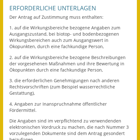
Eröffnungsbilanz
ERFORDERLICHE UNTERLAGEN
Der Antrag auf Zustimmung muss enthalten:
Getrennte
Abwassergebühr
1. auf die Wirkungsbereiche bezogene Angaben zum
Ausgangszustand, bei biotop- und bodenbezogenen
Grundsteuerreform
Wirkungsbereichen auch zum Ausgangswert in
Ökopunkten, durch eine fachkundige Person,
Haushaltspläne
2. auf die Wirkungsbereiche bezogene Beschreibungen
der vorgesehenen Maßnahmen und ihre Bewertung in
Jahresabschlüsse
Ökopunkten durch eine fachkundige Person,
Wasserversorgung
3. die erforderlichen Genehmigungen nach anderen
Rechtsvorschriften (zum Beispiel wasserrechtliche
Gestattung),
Heiraten in Notzingen
4. Angaben zur Inanspruchnahme öffentlicher
Mitarbeiter
Fördermittel.
Die Angaben sind im verpflichtend zu verwendenden
Notruftafel
elektronischen Vordruck zu machen, die nach Nummer 3
vorzulegenden Dokumente sind dem Antrag gesondert
Ortsrecht
beizufügen.