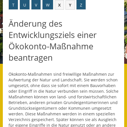
T
U
V
W
X
Y
Z
Datenschutz
Änderung des
Datenschutz im
Steueramt
Entwicklungsziels einer
Gebärdensprache
Ökokonto-Maßnahme
Geschichte und
beantragen
Gegenwart
Was die Alten noch
Ökokonto-Maßnahmen sind freiwillige Maßnahmen zur
wussten!
Aufwertung der Natur und Landschaft. Sie werden schon
umgesetzt, ohne dass sie sofort mit einem Bauvorhaben
Wagner-Werkstatt
oder Eingriff in die Natur verbunden sein müssen. Solche
Maßnahmen können von land- und forstwirtschaftlichen
Betrieben, anderen privaten Grundeigentümerinnen und
Informationsbroschüre
Grundstückseigentümern oder Kommunen umgesetzt
werden. Diese Maßnahmen werden in einem speziellen
Lärmaktionsplan
Verzeichnis gespeichert. Später können sie als Ausgleich
für eigene Eingriffe in die Natur genutzt oder an andere