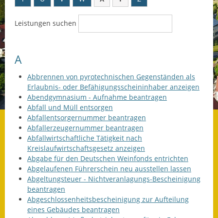
Datenschutz
Leistungen suchen
Datenschutz im
Steueramt
A
Gebärdensprache
Abbrennen von pyrotechnischen Gegenständen als
Erlaubnis- oder Befähigungsscheininhaber anzeigen
Geschichte und
Abendgymnasium - Aufnahme beantragen
Gegenwart
Abfall und Müll entsorgen
Abfallentsorgernummer beantragen
Was die Alten noch
Abfallerzeugernummer beantragen
wussten!
Abfallwirtschaftliche Tätigkeit nach
Kreislaufwirtschaftsgesetz anzeigen
Wagner-Werkstatt
Abgabe für den Deutschen Weinfonds entrichten
Abgelaufenen Führerschein neu ausstellen lassen
Informationsbroschüre
Abgeltungsteuer - Nichtveranlagungs-Bescheinigung
beantragen
Lärmaktionsplan
Abgeschlossenheitsbescheinigung zur Aufteilung
eines Gebäudes beantragen