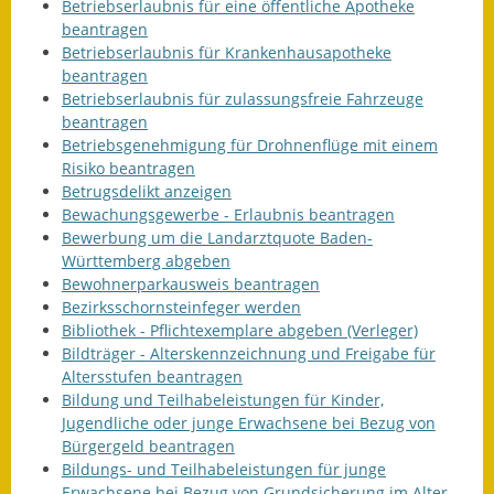
Betriebserlaubnis für eine öffentliche Apotheke
beantragen
Betriebserlaubnis für Krankenhausapotheke
beantragen
Betriebserlaubnis für zulassungsfreie Fahrzeuge
beantragen
Betriebsgenehmigung für Drohnenflüge mit einem
Risiko beantragen
Betrugsdelikt anzeigen
Bewachungsgewerbe - Erlaubnis beantragen
Bewerbung um die Landarztquote Baden-
Württemberg abgeben
Bewohnerparkausweis beantragen
Bezirksschornsteinfeger werden
Bibliothek - Pflichtexemplare abgeben (Verleger)
Bildträger - Alterskennzeichnung und Freigabe für
Altersstufen beantragen
Bildung und Teilhabeleistungen für Kinder,
Jugendliche oder junge Erwachsene bei Bezug von
Bürgergeld beantragen
Bildungs- und Teilhabeleistungen für junge
Erwachsene bei Bezug von Grundsicherung im Alter