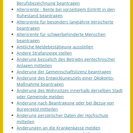
Berufsbezeichnung beantragen
Fundbehörde
Altersrente - Rente bei vorzeitigem Eintritt in den
Ruhestand beantragen
Altersrente für besonders langjährig Versicherte
Gemeinderat
beantragen
Altersrente für schwerbehinderte Menschen
Sitzungsberichte 2015
beantragen
Amtliche Meldebestätigung ausstellen
Sitzungsberichte 2016
Andere Strafanzeige stellen
Änderung bezüglich des Betriebs gentechnischer
Sitzungsberichte 2017
Anlagen mitteilen
Änderung der Gemeinschaftslizenz beantragen
Sitzungsberichte 2018
Änderung des Entwicklungsziels einer Ökokonto-
Maßnahme beantragen
Sitzungsberichte 2019
Änderung des Wohnsitzes innerhalb derselben Stadt
oder Gemeinde melden
Sitzungsberichte 2020
Änderung nach Beantragung oder bei Bezug von
Bürgergeld mitteilen
Gemeindeverwaltung
Änderung persönlicher Daten der Hochschule
mitteilen
Haushalt & Finanzen
Änderungen an die Krankenkasse melden