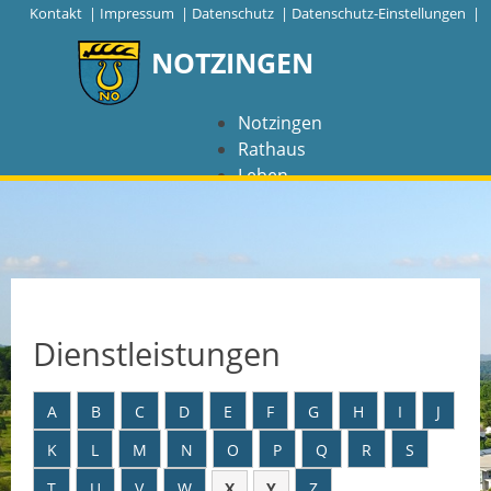
|
Kontakt
|
Impressum
|
Datenschutz
|
Datenschutz-Einstellungen |
NOTZINGEN
Notzingen
Rathaus
Leben
Freizeit
Wirtschaft
NAVIGATION
Notzingen
Dienstleistungen
Aktuelles
A
B
C
D
E
F
G
H
I
J
Barrierefreiheit
K
L
M
N
O
P
Q
R
S
Coronavirus
T
U
V
W
X
Y
Z