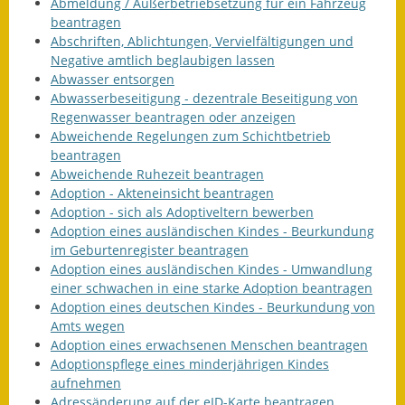
Leichte Sprache
Abmeldung / Außerbetriebsetzung für ein Fahrzeug
beantragen
Infos in Leichter Sprache
Abschriften, Ablichtungen, Vervielfältigungen und
Negative amtlich beglaubigen lassen
Abwasser entsorgen
Mitteilungsblatt
Abwasserbeseitigung - dezentrale Beseitigung von
Regenwasser beantragen oder anzeigen
Nachhaltigkeitsbericht
Abweichende Regelungen zum Schichtbetrieb
beantragen
Notfallplanung
Abweichende Ruhezeit beantragen
Adoption - Akteneinsicht beantragen
Ortsplan
Adoption - sich als Adoptiveltern bewerben
Adoption eines ausländischen Kindes - Beurkundung
Schadensmeldung
im Geburtenregister beantragen
Adoption eines ausländischen Kindes - Umwandlung
Straßenbau
einer schwachen in eine starke Adoption beantragen
Adoption eines deutschen Kindes - Beurkundung von
Landesstraße
Amts wegen
Adoption eines erwachsenen Menschen beantragen
Kreisstraße
Adoptionspflege eines minderjährigen Kindes
aufnehmen
Umleitungsplan
Adressänderung auf der eID-Karte beantragen