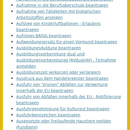
Aufnahme in die Berufsoberschule beantragen
Termine &
Aufnahme von Tätigkeiten mit biologischen
Veranstaltungen
Arbeitsstoffen anzeigen
Aufstieg von Kinderluftballonen - Erlaubnis
Vereine
beantragen
Aufstiegs-BAföG beantragen
Wirtschaft
Aufwendungsersatz für einen Vormund beantragen
Ausbildungsduldung beantragen
Ausschreibung von
Ausbildungsvorbereitung dual und
Baumaßnahmen
Ausbildungsvorbereitungg (AVdual/AV) - Teilnahme
anmelden
Firmenliste
Ausbildungszeit verkürzen oder verlängern
Ausdruck aus dem Handelsregister beantragen
Ausfuhr von "grünen" Abfällen zur Verwertung
innerhalb der EU beantragen
Ausfuhr von Abfällen innerhalb der EU - Notifizierung
beantragen
Ausfuhrgenehmigung für Kulturgut beantragen
Ausfuhrkennzeichen beantragen
Ausgesetzte oder freilaufende Haustiere melden
(Fundtiere)