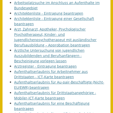
Arbeitsplatzsuche im Anschluss an Aufenthalte im
Gutachterausschuss
Bundesgebiet
Architektenliste - Eintragung beantragen
Landessanierungsprogramm
Architektenliste - Eintragung einer Gesellschaft
beantragen
Mietspiegel
Arzt, Zahnarzt, Apotheker, Psychologischer
Psychotherapeut, Kinder- und
Rückstausicherung von
Jugendlichenpsychotherapeut mit ausländischer
Gebäuden
Berufsausbildung – Approbation beantragen
Ärztliche Untersuchung von jugendlichen
Hochwassergefahrenkarte
Auszubildenden und Berufsanfängern -
Bescheinigung vorlegen lassen
Gemeindehalle und
Arztregister - Eintragung beantragen
Bürgerhaus
Aufenthaltserlaubnis für Arbeitnehmer aus
Drittstaaten - ICT-Karte beantragen
Grundschule &
Aufenthaltserlaubnis für Au-pair-Beschäftigte (Nicht-
Kernzeitbetreuung
EU/EWR) beantragen
Aufenthaltserlaubnis für Drittstaatsangehörige -
Integration und Asyl
Mobiler-ICT-Karte beantragen
Aufenthaltserlaubnis für eine Beschäftigung
beantragen
Bevölkerungsschutz