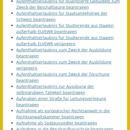
Aufenthaltserlaubnis für qualifizierte Geduldete zum
Zweck der Beschäftigung beantragen
Kinderbetreuung
Aufenthaltserlaubnis für Staatsangehörige der
Schweiz beantragen
Nahverkehr
Aufenthaltserlaubnis für Studierende aus Staaten
außerhalb EU/EWR beantragen
Ver- & Entsorgung
Aufenthaltserlaubnis für Studierende aus Staaten
außerhalb EU/EWR verlängern
Breitbandausbau
Aufenthaltserlaubnis zum Zweck der Ausbildung
beantragen
Klimaschutzagentur
Aufenthaltserlaubnis zum Zweck der Ausbildung
verlängern
Freizeit
Aufenthaltserlaubnis zum Zweck der Forschung
beantragen
Feuerwehr
Aufenthaltserlaubnis zur Ausübung der
selbständigen Tätigkeit beantragen
Freizeit- & Sportstätten
Aufgraben einer Straße für Leitungsverlegung
beantragen
Aufnahme als europäischer Rechtsanwalt in die
Gesundheit & Soziales
Rechtsanwaltskammer beantragen
Aufnahme als Spätaussiedler beantragen
Kirchen
Aufnahme in die Berufsaufbauschule beantragen