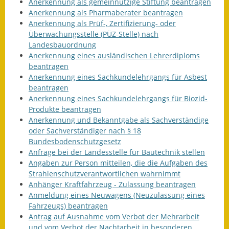
Anerkennung als gemeinnützige Stiftung beantragen
Eröffnungsbilanz
Anerkennung als Pharmaberater beantragen
Anerkennung als Prüf-, Zertifizierung- oder
Getrennte
Überwachungsstelle (PÜZ-Stelle) nach
Abwassergebühr
Landesbauordnung
Anerkennung eines ausländischen Lehrerdiploms
Grundsteuerreform
beantragen
Anerkennung eines Sachkundelehrgangs für Asbest
Haushaltspläne
beantragen
Anerkennung eines Sachkundelehrgangs für Biozid-
Jahresabschlüsse
Produkte beantragen
Anerkennung und Bekanntgabe als Sachverständige
Wasserversorgung
oder Sachverständiger nach § 18
Bundesbodenschutzgesetz
Anfrage bei der Landesstelle für Bautechnik stellen
Heiraten in Notzingen
Angaben zur Person mitteilen, die die Aufgaben des
Strahlenschutzverantwortlichen wahrnimmt
Mitarbeiter
Anhänger Kraftfahrzeug - Zulassung beantragen
Anmeldung eines Neuwagens (Neuzulassung eines
Notruftafel
Fahrzeugs) beantragen
Antrag auf Ausnahme vom Verbot der Mehrarbeit
Ortsrecht
und vom Verbot der Nachtarbeit in besonderen