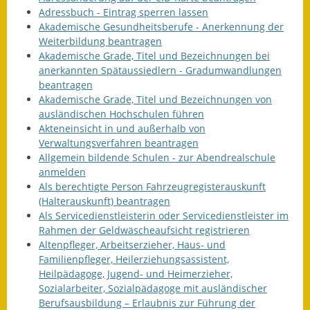
Adressbuch - Eintrag sperren lassen
Ausweichfahrplan
Akademische Gesundheitsberufe - Anerkennung der
Buslinie 168
Weiterbildung beantragen
Akademische Grade, Titel und Bezeichnungen bei
Stellenausschreibungen
anerkannten Spätaussiedlern - Gradumwandlungen
beantragen
Akademische Grade, Titel und Bezeichnungen von
Zahlen und Fakten
ausländischen Hochschulen führen
Akteneinsicht in und außerhalb von
Rathaus
Verwaltungsverfahren beantragen
Allgemein bildende Schulen - zur Abendrealschule
Bauhof Notzingen
anmelden
Als berechtigte Person Fahrzeugregisterauskunft
Behördenadressen
(Halterauskunft) beantragen
Als Servicedienstleisterin oder Servicedienstleister im
Beratungsstellen im
Rahmen der Geldwäscheaufsicht registrieren
Landkreis
Altenpfleger, Arbeitserzieher, Haus- und
Familienpfleger, Heilerziehungsassistent,
Dienstleistungen
Heilpädagoge, Jugend- und Heimerzieher,
Sozialarbeiter, Sozialpädagoge mit ausländischer
Formulare
Berufsausbildung – Erlaubnis zur Führung der