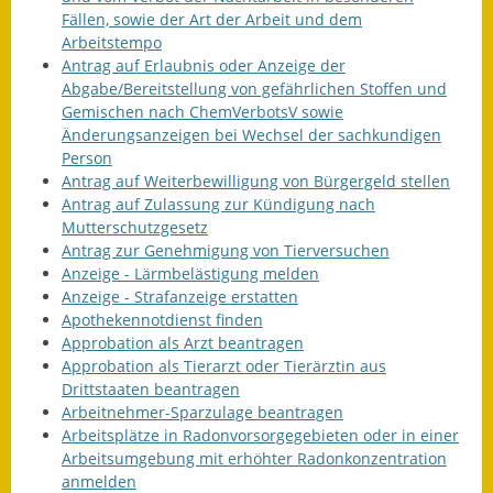
Fällen, sowie der Art der Arbeit und dem
Wahlen
Arbeitstempo
Antrag auf Erlaubnis oder Anzeige der
Was erledige ich wo?
Abgabe/Bereitstellung von gefährlichen Stoffen und
Gemischen nach ChemVerbotsV sowie
Leben
Änderungsanzeigen bei Wechsel der sachkundigen
Person
Bauen und Wohnen
Antrag auf Weiterbewilligung von Bürgergeld stellen
Antrag auf Zulassung zur Kündigung nach
Baugebiete & Bauplätze
Mutterschutzgesetz
Antrag zur Genehmigung von Tierversuchen
Anzeige - Lärmbelästigung melden
Bauwasser/Wasser/Abwasser
Anzeige - Strafanzeige erstatten
Apothekennotdienst finden
Bebauungspläne
Approbation als Arzt beantragen
Approbation als Tierarzt oder Tierärztin aus
Bodenrichtwerte
Drittstaaten beantragen
Arbeitnehmer-Sparzulage beantragen
Flächennutzungsplan
Arbeitsplätze in Radonvorsorgegebieten oder in einer
Arbeitsumgebung mit erhöhter Radonkonzentration
Gerätehütten
anmelden