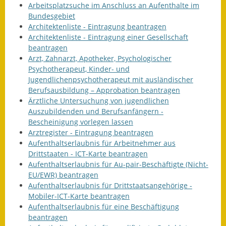
Arbeitsplatzsuche im Anschluss an Aufenthalte im
Gutachterausschuss
Bundesgebiet
Architektenliste - Eintragung beantragen
Landessanierungsprogramm
Architektenliste - Eintragung einer Gesellschaft
beantragen
Mietspiegel
Arzt, Zahnarzt, Apotheker, Psychologischer
Psychotherapeut, Kinder- und
Rückstausicherung von
Jugendlichenpsychotherapeut mit ausländischer
Gebäuden
Berufsausbildung – Approbation beantragen
Ärztliche Untersuchung von jugendlichen
Hochwassergefahrenkarte
Auszubildenden und Berufsanfängern -
Bescheinigung vorlegen lassen
Gemeindehalle und
Arztregister - Eintragung beantragen
Bürgerhaus
Aufenthaltserlaubnis für Arbeitnehmer aus
Drittstaaten - ICT-Karte beantragen
Grundschule &
Aufenthaltserlaubnis für Au-pair-Beschäftigte (Nicht-
Kernzeitbetreuung
EU/EWR) beantragen
Aufenthaltserlaubnis für Drittstaatsangehörige -
Integration und Asyl
Mobiler-ICT-Karte beantragen
Aufenthaltserlaubnis für eine Beschäftigung
beantragen
Bevölkerungsschutz