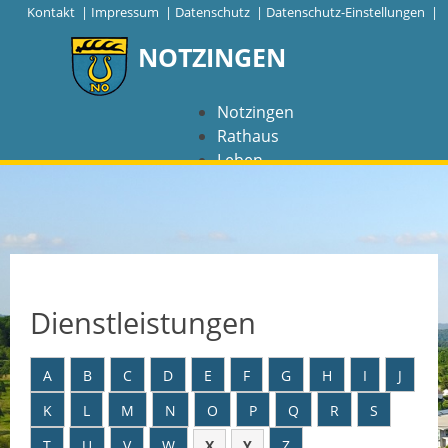
|
Kontakt
|
Impressum
|
Datenschutz
|
Datenschutz-Einstellungen |
NOTZINGEN
Notzingen
Rathaus
Leben
Freizeit
Wirtschaft
NAVIGATION
Notzingen
Dienstleistungen
Aktuelles
A
B
C
D
E
F
G
H
I
J
Barrierefreiheit
K
L
M
N
O
P
Q
R
S
Coronavirus
T
U
V
W
X
Y
Z