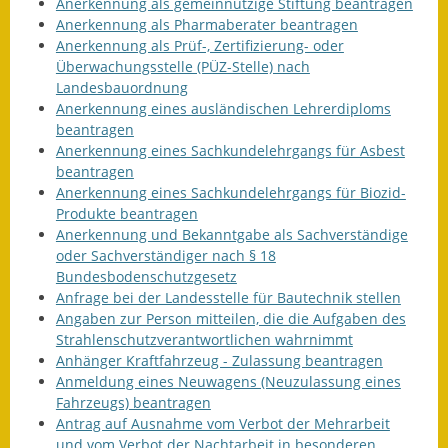
Anerkennung als gemeinnützige Stiftung beantragen
Eröffnungsbilanz
Anerkennung als Pharmaberater beantragen
Anerkennung als Prüf-, Zertifizierung- oder
Getrennte
Überwachungsstelle (PÜZ-Stelle) nach
Abwassergebühr
Landesbauordnung
Anerkennung eines ausländischen Lehrerdiploms
Grundsteuerreform
beantragen
Anerkennung eines Sachkundelehrgangs für Asbest
Haushaltspläne
beantragen
Anerkennung eines Sachkundelehrgangs für Biozid-
Jahresabschlüsse
Produkte beantragen
Anerkennung und Bekanntgabe als Sachverständige
Wasserversorgung
oder Sachverständiger nach § 18
Bundesbodenschutzgesetz
Anfrage bei der Landesstelle für Bautechnik stellen
Heiraten in Notzingen
Angaben zur Person mitteilen, die die Aufgaben des
Strahlenschutzverantwortlichen wahrnimmt
Mitarbeiter
Anhänger Kraftfahrzeug - Zulassung beantragen
Anmeldung eines Neuwagens (Neuzulassung eines
Notruftafel
Fahrzeugs) beantragen
Antrag auf Ausnahme vom Verbot der Mehrarbeit
Ortsrecht
und vom Verbot der Nachtarbeit in besonderen