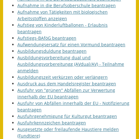
Aufnahme in die Berufsoberschule beantragen
Termine &
Aufnahme von Tätigkeiten mit biologischen
Veranstaltungen
Arbeitsstoffen anzeigen
Aufstieg von Kinderluftballonen - Erlaubnis
Vereine
beantragen
Aufstiegs-BAföG beantragen
Wirtschaft
Aufwendungsersatz für einen Vormund beantragen
Ausbildungsduldung beantragen
Ausschreibung von
Ausbildungsvorbereitung dual und
Baumaßnahmen
Ausbildungsvorbereitungg (AVdual/AV) - Teilnahme
anmelden
Firmenliste
Ausbildungszeit verkürzen oder verlängern
Ausdruck aus dem Handelsregister beantragen
Ausfuhr von "grünen" Abfällen zur Verwertung
innerhalb der EU beantragen
Ausfuhr von Abfällen innerhalb der EU - Notifizierung
beantragen
Ausfuhrgenehmigung für Kulturgut beantragen
Ausfuhrkennzeichen beantragen
Ausgesetzte oder freilaufende Haustiere melden
(Fundtiere)