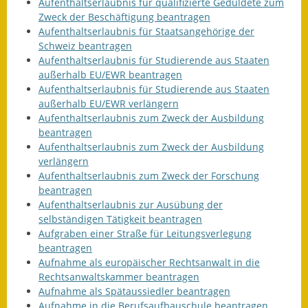
Aufenthaltserlaubnis für qualifizierte Geduldete zum
Zweck der Beschäftigung beantragen
Kinderbetreuung
Aufenthaltserlaubnis für Staatsangehörige der
Schweiz beantragen
Nahverkehr
Aufenthaltserlaubnis für Studierende aus Staaten
außerhalb EU/EWR beantragen
Ver- & Entsorgung
Aufenthaltserlaubnis für Studierende aus Staaten
außerhalb EU/EWR verlängern
Breitbandausbau
Aufenthaltserlaubnis zum Zweck der Ausbildung
beantragen
Klimaschutzagentur
Aufenthaltserlaubnis zum Zweck der Ausbildung
verlängern
Freizeit
Aufenthaltserlaubnis zum Zweck der Forschung
beantragen
Feuerwehr
Aufenthaltserlaubnis zur Ausübung der
selbständigen Tätigkeit beantragen
Freizeit- & Sportstätten
Aufgraben einer Straße für Leitungsverlegung
beantragen
Aufnahme als europäischer Rechtsanwalt in die
Gesundheit & Soziales
Rechtsanwaltskammer beantragen
Aufnahme als Spätaussiedler beantragen
Kirchen
Aufnahme in die Berufsaufbauschule beantragen