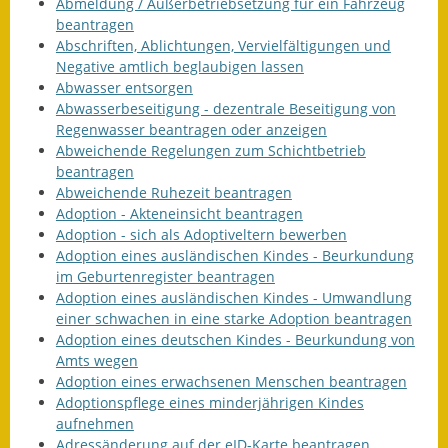
Leichte Sprache
Abmeldung / Außerbetriebsetzung für ein Fahrzeug
beantragen
Infos in Leichter Sprache
Abschriften, Ablichtungen, Vervielfältigungen und
Negative amtlich beglaubigen lassen
Abwasser entsorgen
Mitteilungsblatt
Abwasserbeseitigung - dezentrale Beseitigung von
Regenwasser beantragen oder anzeigen
Nachhaltigkeitsbericht
Abweichende Regelungen zum Schichtbetrieb
beantragen
Notfallplanung
Abweichende Ruhezeit beantragen
Adoption - Akteneinsicht beantragen
Ortsplan
Adoption - sich als Adoptiveltern bewerben
Adoption eines ausländischen Kindes - Beurkundung
Schadensmeldung
im Geburtenregister beantragen
Adoption eines ausländischen Kindes - Umwandlung
Straßenbau
einer schwachen in eine starke Adoption beantragen
Adoption eines deutschen Kindes - Beurkundung von
Landesstraße
Amts wegen
Adoption eines erwachsenen Menschen beantragen
Kreisstraße
Adoptionspflege eines minderjährigen Kindes
aufnehmen
Umleitungsplan
Adressänderung auf der eID-Karte beantragen