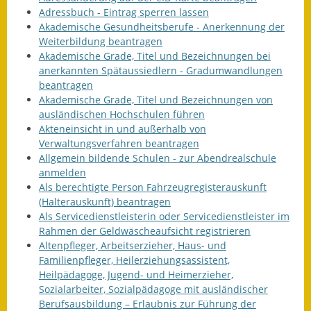
Adressbuch - Eintrag sperren lassen
Ausweichfahrplan
Akademische Gesundheitsberufe - Anerkennung der
Buslinie 168
Weiterbildung beantragen
Akademische Grade, Titel und Bezeichnungen bei
Stellenausschreibungen
anerkannten Spätaussiedlern - Gradumwandlungen
beantragen
Akademische Grade, Titel und Bezeichnungen von
Zahlen und Fakten
ausländischen Hochschulen führen
Akteneinsicht in und außerhalb von
Rathaus
Verwaltungsverfahren beantragen
Allgemein bildende Schulen - zur Abendrealschule
Bauhof Notzingen
anmelden
Als berechtigte Person Fahrzeugregisterauskunft
Behördenadressen
(Halterauskunft) beantragen
Als Servicedienstleisterin oder Servicedienstleister im
Beratungsstellen im
Rahmen der Geldwäscheaufsicht registrieren
Landkreis
Altenpfleger, Arbeitserzieher, Haus- und
Familienpfleger, Heilerziehungsassistent,
Dienstleistungen
Heilpädagoge, Jugend- und Heimerzieher,
Sozialarbeiter, Sozialpädagoge mit ausländischer
Formulare
Berufsausbildung – Erlaubnis zur Führung der