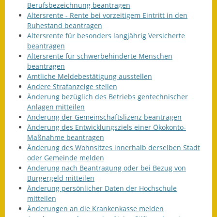
Berufsbezeichnung beantragen
Fundbehörde
Altersrente - Rente bei vorzeitigem Eintritt in den
Ruhestand beantragen
Altersrente für besonders langjährig Versicherte
Gemeinderat
beantragen
Altersrente für schwerbehinderte Menschen
Sitzungsberichte 2015
beantragen
Amtliche Meldebestätigung ausstellen
Sitzungsberichte 2016
Andere Strafanzeige stellen
Änderung bezüglich des Betriebs gentechnischer
Sitzungsberichte 2017
Anlagen mitteilen
Änderung der Gemeinschaftslizenz beantragen
Sitzungsberichte 2018
Änderung des Entwicklungsziels einer Ökokonto-
Maßnahme beantragen
Sitzungsberichte 2019
Änderung des Wohnsitzes innerhalb derselben Stadt
oder Gemeinde melden
Sitzungsberichte 2020
Änderung nach Beantragung oder bei Bezug von
Bürgergeld mitteilen
Gemeindeverwaltung
Änderung persönlicher Daten der Hochschule
mitteilen
Haushalt & Finanzen
Änderungen an die Krankenkasse melden