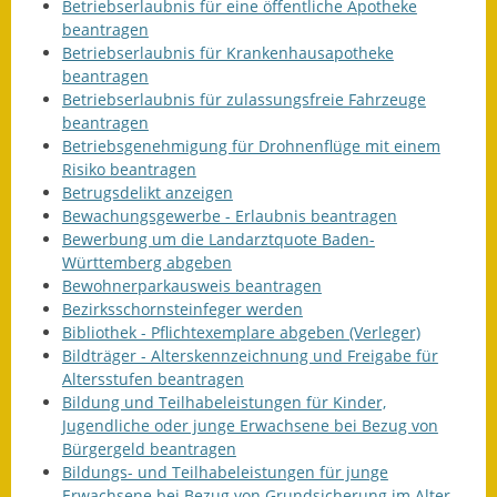
Betriebserlaubnis für eine öffentliche Apotheke
beantragen
Betriebserlaubnis für Krankenhausapotheke
beantragen
Betriebserlaubnis für zulassungsfreie Fahrzeuge
beantragen
Betriebsgenehmigung für Drohnenflüge mit einem
Risiko beantragen
Betrugsdelikt anzeigen
Bewachungsgewerbe - Erlaubnis beantragen
Bewerbung um die Landarztquote Baden-
Württemberg abgeben
Bewohnerparkausweis beantragen
Bezirksschornsteinfeger werden
Bibliothek - Pflichtexemplare abgeben (Verleger)
Bildträger - Alterskennzeichnung und Freigabe für
Altersstufen beantragen
Bildung und Teilhabeleistungen für Kinder,
Jugendliche oder junge Erwachsene bei Bezug von
Bürgergeld beantragen
Bildungs- und Teilhabeleistungen für junge
Erwachsene bei Bezug von Grundsicherung im Alter