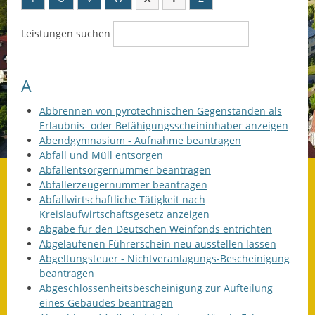
Datenschutz
Leistungen suchen
Datenschutz im
Steueramt
A
Gebärdensprache
Abbrennen von pyrotechnischen Gegenständen als
Erlaubnis- oder Befähigungsscheininhaber anzeigen
Geschichte und
Abendgymnasium - Aufnahme beantragen
Gegenwart
Abfall und Müll entsorgen
Abfallentsorgernummer beantragen
Was die Alten noch
Abfallerzeugernummer beantragen
wussten!
Abfallwirtschaftliche Tätigkeit nach
Kreislaufwirtschaftsgesetz anzeigen
Wagner-Werkstatt
Abgabe für den Deutschen Weinfonds entrichten
Abgelaufenen Führerschein neu ausstellen lassen
Informationsbroschüre
Abgeltungsteuer - Nichtveranlagungs-Bescheinigung
beantragen
Lärmaktionsplan
Abgeschlossenheitsbescheinigung zur Aufteilung
eines Gebäudes beantragen