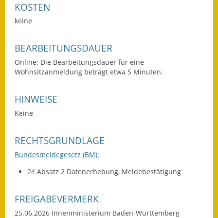
KOSTEN
Eröffnungsbilanz
keine
Getrennte
Abwassergebühr
BEARBEITUNGSDAUER
Grundsteuerreform
Online: Die Bearbeitungsdauer für eine
Wohnsitzanmeldung beträgt etwa 5 Minuten.
Haushaltspläne
HINWEISE
Jahresabschlüsse
Keine
Wasserversorgung
RECHTSGRUNDLAGE
Heiraten in Notzingen
Bundesmeldegesetz (BM):
Mitarbeiter
24 Absatz 2 Datenerhebung, Meldebestätigung
Notruftafel
FREIGABEVERMERK
Ortsrecht
25.06.2026 Innenministerium Baden-Württemberg