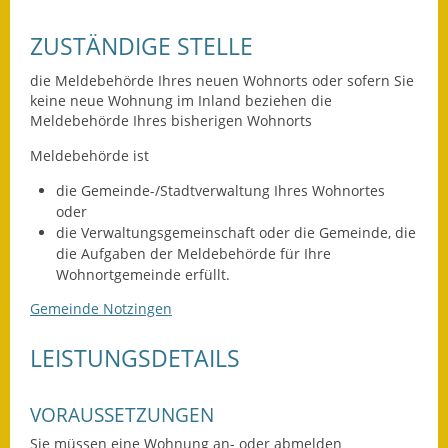
Leichte Sprache
ZUSTÄNDIGE STELLE
Infos in Leichter Sprache
die Meldebehörde Ihres neuen Wohnorts oder sofern Sie
Mitteilungsblatt
keine neue Wohnung im Inland beziehen die
Meldebehörde Ihres bisherigen Wohnorts
Nachhaltigkeitsbericht
Meldebehörde ist
Notfallplanung
die Gemeinde-/Stadtverwaltung Ihres Wohnortes
oder
Ortsplan
die Verwaltungsgemeinschaft oder die Gemeinde, die
die Aufgaben der Meldebehörde für Ihre
Schadensmeldung
Wohnortgemeinde erfüllt.
Gemeinde Notzingen
Straßenbau
LEISTUNGSDETAILS
Landesstraße
Kreisstraße
VORAUSSETZUNGEN
Umleitungsplan
Sie müssen eine Wohnung an- oder abmelden