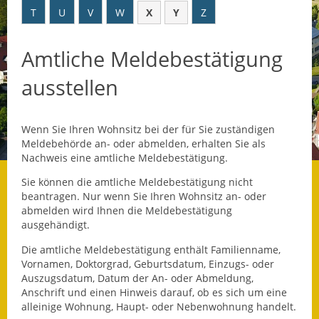
T
U
V
W
X
Y
Z
Datenschutz
Amtliche Meldebestätigung
Datenschutz im
Steueramt
ausstellen
Gebärdensprache
Wenn Sie Ihren Wohnsitz bei der für Sie zuständigen
Geschichte und
Meldebehörde an- oder abmelden, erhalten Sie als
Gegenwart
Nachweis eine amtliche Meldebestätigung.
Was die Alten noch
Sie können die amtliche Meldebestätigung nicht
wussten!
beantragen. Nur wenn Sie Ihren Wohnsitz an- oder
abmelden wird Ihnen die Meldebestätigung
ausgehändigt.
Wagner-Werkstatt
Die amtliche Meldebestätigung enthält Familienname,
Informationsbroschüre
Vornamen, Doktorgrad, Geburtsdatum, Einzugs- oder
Auszugsdatum, Datum der An- oder Abmeldung,
Lärmaktionsplan
Anschrift und einen Hinweis darauf, ob es sich um eine
alleinige Wohnung, Haupt- oder Nebenwohnung handelt.