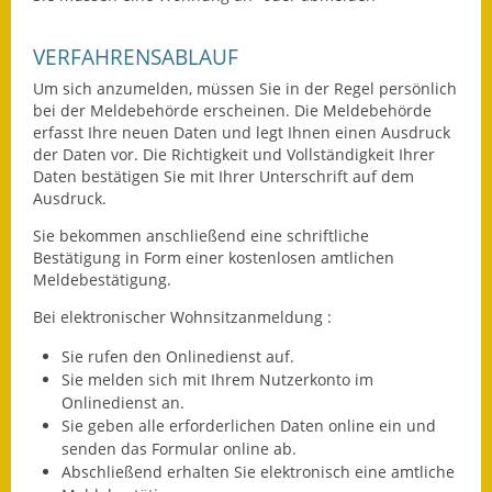
Ausweichfahrplan
VERFAHRENSABLAUF
Buslinie 168
Um sich anzumelden, müssen Sie in der Regel persönlich
bei der Meldebehörde erscheinen. Die Meldebehörde
Stellenausschreibungen
erfasst Ihre neuen Daten und legt Ihnen einen Ausdruck
der Daten vor. Die Richtigkeit und Vollständigkeit Ihrer
Zahlen und Fakten
Daten bestätigen Sie mit Ihrer Unterschrift auf dem
Ausdruck.
Rathaus
Sie bekommen anschließend eine schriftliche
Bestätigung in Form einer kostenlosen amtlichen
Bauhof Notzingen
Meldebestätigung.
Behördenadressen
Bei elektronischer Wohnsitzanmeldung
:
Beratungsstellen im
Sie rufen den Onlinedienst auf.
Sie melden sich mit Ihrem Nutzerkonto im
Landkreis
Onlinedienst an.
Sie geben alle erforderlichen Daten online ein und
Dienstleistungen
senden das Formular online ab.
Abschließend erhalten Sie elektronisch eine amtliche
Formulare