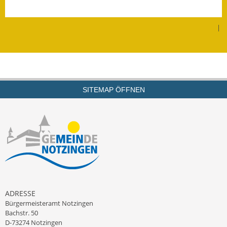
Wahlen
|
Was erledige ich wo?
Leben
Bauen und Wohnen
SITEMAP ÖFFNEN
Baugebiete & Bauplätze
Bauwasser/Wasser/Abwasser
Bebauungspläne
Bodenrichtwerte
Flächennutzungsplan
ADRESSE
Bürgermeisteramt Notzingen
Bachstr. 50
Gerätehütten
D-73274 Notzingen